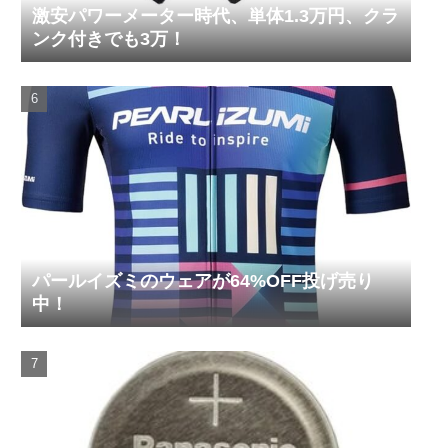
激安パワーメーター時代、単体1.3万円、クラ
ンク付きでも3万！
パールイズミのウェアが64%OFF投げ売り
中！