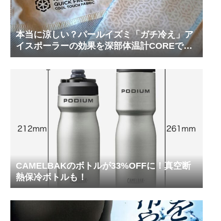
本当に涼しい？パールイズミ「ガチ冷え」ア
イスポーラーの効果を深部体温計COREで測
ってみた
CAMELBAKのボトルが33%OFFに！真空断
熱保冷ボトルも！