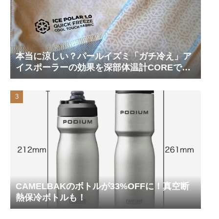
本当に涼しい？パールイズミ「ガチ冷え」ア
イスポーラーの効果を深部体温計COREで測
ってみた
CAMELBAKのボトルが33%OFFに！真空断
熱保冷ボトルも！