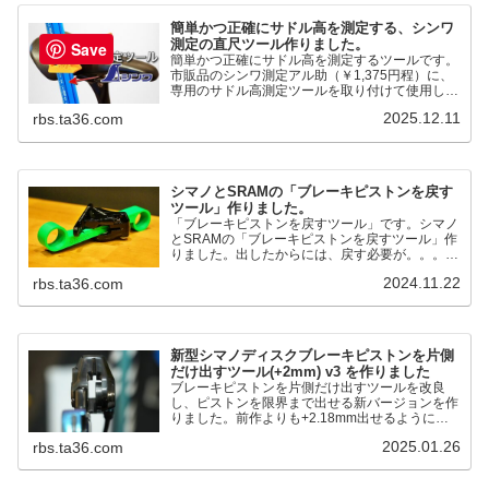
簡単かつ正確にサドル高を測定する、シンワ
測定の直尺ツール作りました。
Save
簡単かつ正確にサドル高を測定するツールです。
市販品のシンワ測定アル助（￥1,375円程）に、
専用のサドル高測定ツールを取り付けて使用しま
す。これまで以上に、サドル高を容易に測定でき
2025.12.11
rbs.ta36.com
るようになりました。シンワ測定(Shinwa
Sokutei) アルミ直尺 アル助 1m ホワイト
65445posted at 2025.12.12シンワ測定(Shinwa
Sokutei)￥1,375Amazon.c...
シマノとSRAMの「ブレーキピストンを戻す
ツール」作りました。
「ブレーキピストンを戻すツール」です。シマノ
とSRAMの「ブレーキピストンを戻すツール」作
りました。出したからには、戻す必要が。。。で
も、タイヤレバーや六角レンチはつかってはダメ
2024.11.22
rbs.ta36.com
だと。。。▶「ブレーキピストンを戻すツール」
pic.twitter.com/jiwVmCb32N— IT技術者ロードバ
イク (@FJT_TKS) November 22, 2024何ができ
るのかというと、出ているピス...
新型シマノディスクブレーキピストンを片側
だけ出すツール(+2mm) v3 を作りました
ブレーキピストンを片側だけ出すツールを改良
し、ピストンを限界まで出せる新バージョンを作
りました。前作よりも+2.18mm出せるようにな
りました。寸法設計に関しては、数パターンを作
2025.01.26
rbs.ta36.com
って、オイル漏れするまで試しました。最も安全
な寸法設計に落ち着いています。ピストン出しチ
キンレースの末のツール幾度となくオイル漏れし