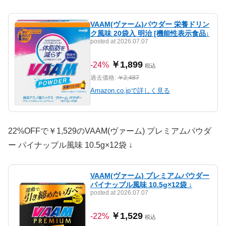
VAAM(ヴァーム)パウダー 栄養ドリン
ク風味 20袋入 明治 [機能性表示食品↓
posted at 2026.07.07
￥1,899
-24%
税込
過去価格:
￥2,487
Amazon.co.jpで詳しく見る
22%OFFで￥1,529のVAAM(ヴァーム) プレミアムパウダ
ー パイナップル風味 10.5g×12袋 ↓
VAAM(ヴァーム) プレミアムパウダー
パイナップル風味 10.5g×12袋 ↓
posted at 2026.07.07
￥1,529
-22%
税込