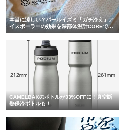
本当に涼しい？パールイズミ「ガチ冷え」ア
イスポーラーの効果を深部体温計COREで測
ってみた
CAMELBAKのボトルが33%OFFに！真空断
熱保冷ボトルも！