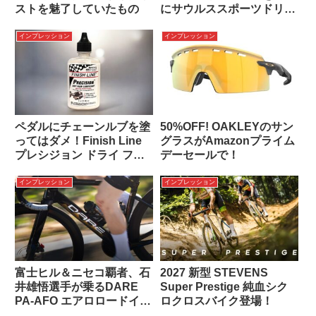
ストを魅了していたもの
にサウルススポーツドリン
クエリートレビュー
インプレッション
インプレッション
ペダルにチェーンルブを塗
50%OFF! OAKLEYのサン
ってはダメ！Finish Line
グラスがAmazonプライム
プレシジョン ドライ フィ
デーセールで！
ルム ルブリカントでメン
テ
インプレッション
インプレッション
富士ヒル＆ニセコ覇者、石
2027 新型 STEVENS
井雄悟選手が乗るDARE
Super Prestige 純血シク
PA-AFO エアロロードイン
ロクロスバイク登場！
プレッション！