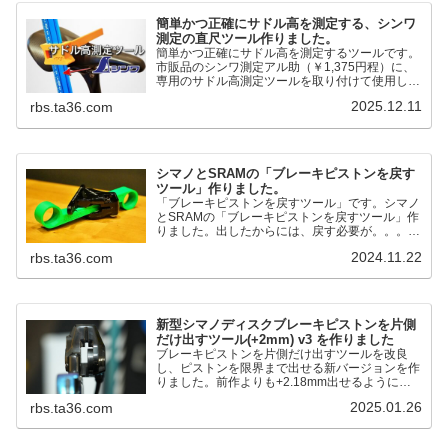
簡単かつ正確にサドル高を測定する、シンワ
測定の直尺ツール作りました。
簡単かつ正確にサドル高を測定するツールです。
市販品のシンワ測定アル助（￥1,375円程）に、
専用のサドル高測定ツールを取り付けて使用しま
す。これまで以上に、サドル高を容易に測定でき
2025.12.11
rbs.ta36.com
るようになりました。シンワ測定(Shinwa
Sokutei) アルミ直尺 アル助 1m ホワイト
65445posted at 2025.12.12シンワ測定(Shinwa
Sokutei)￥1,375Amazon.c...
シマノとSRAMの「ブレーキピストンを戻す
ツール」作りました。
「ブレーキピストンを戻すツール」です。シマノ
とSRAMの「ブレーキピストンを戻すツール」作
りました。出したからには、戻す必要が。。。で
も、タイヤレバーや六角レンチはつかってはダメ
2024.11.22
rbs.ta36.com
だと。。。▶「ブレーキピストンを戻すツール」
pic.twitter.com/jiwVmCb32N— IT技術者ロードバ
イク (@FJT_TKS) November 22, 2024何ができ
るのかというと、出ているピス...
新型シマノディスクブレーキピストンを片側
だけ出すツール(+2mm) v3 を作りました
ブレーキピストンを片側だけ出すツールを改良
し、ピストンを限界まで出せる新バージョンを作
りました。前作よりも+2.18mm出せるようにな
りました。寸法設計に関しては、数パターンを作
2025.01.26
rbs.ta36.com
って、オイル漏れするまで試しました。最も安全
な寸法設計に落ち着いています。ピストン出しチ
キンレースの末のツール幾度となくオイル漏れし