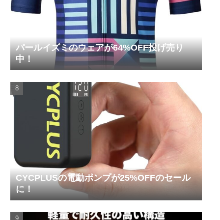
パールイズミのウェアが64%OFF投げ売り
中！
CYCPLUSの電動ポンプが25%OFFのセール
に！