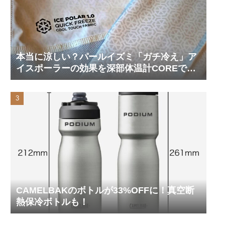
本当に涼しい？パールイズミ「ガチ冷え」ア
イスポーラーの効果を深部体温計COREで測
ってみた
CAMELBAKのボトルが33%OFFに！真空断
熱保冷ボトルも！