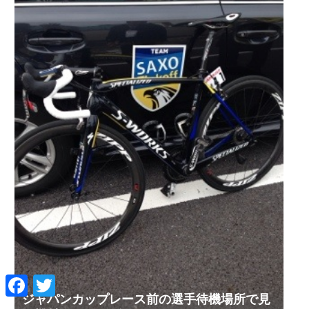
F
T
a
w
ジャパンカップレース前の選手待機場所で見
c
i