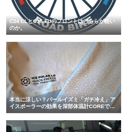
C24 CLとC35 TUのフロントはどちらが軽い
のか。
本当に涼しい？パールイズミ「ガチ冷え」ア
イスポーラーの効果を深部体温計COREで測
ってみた