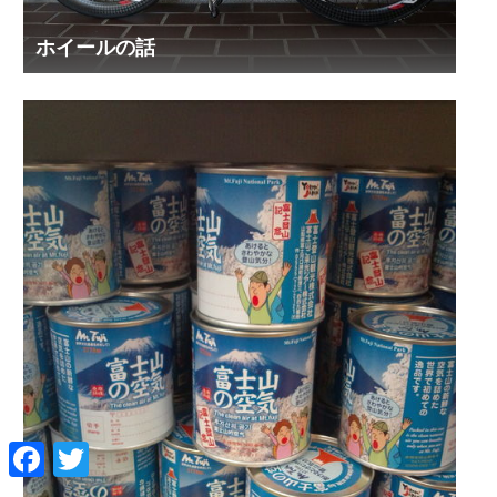
ホイールの話
F
T
a
w
c
i