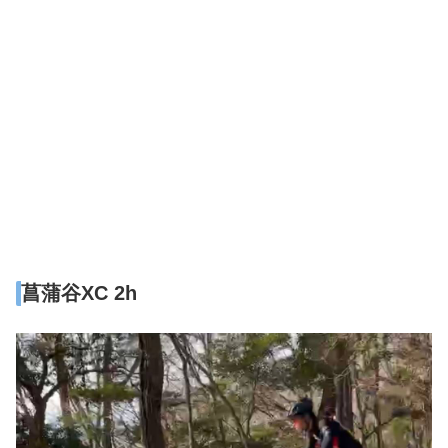
菖蒲谷XC 2h