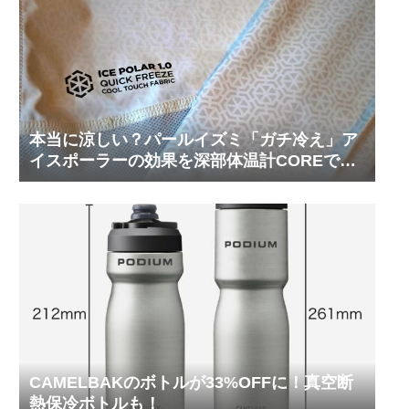
本当に涼しい？パールイズミ「ガチ冷え」ア
イスポーラーの効果を深部体温計COREで測
ってみた
CAMELBAKのボトルが33%OFFに！真空断
熱保冷ボトルも！