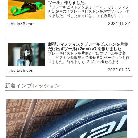
ツール」作りました。
「ブレーキピストンを戻すツール」です。シマノ
とSRAMの「ブレーキピストンを戻すツール」作
りました。出したからには、戻す必要が。。。で
も、タイヤレバーや六角レンチはつかってはダメ
2024.11.22
rbs.ta36.com
だと。。。▶「ブレーキピストンを戻すツール」
pic.twitter.com/jiwVmCb32N— IT技術者ロードバ
イク (@FJT_TKS) November 22, 2024何ができ
るのかというと、出ているピス...
新型シマノディスクブレーキピストンを片側
だけ出すツール(+2mm) v3 を作りました
ブレーキピストンを片側だけ出すツールを改良
し、ピストンを限界まで出せる新バージョンを作
りました。前作よりも+2.18mm出せるようにな
りました。寸法設計に関しては、数パターンを作
2025.01.26
rbs.ta36.com
って、オイル漏れするまで試しました。最も安全
な寸法設計に落ち着いています。ピストン出しチ
キンレースの末のツール幾度となくオイル漏れし
ましたが、ギリギリまで攻めてますのでピストン
新着インプレッション
内部の汚れをさらに掃除できると思います。前作
の...