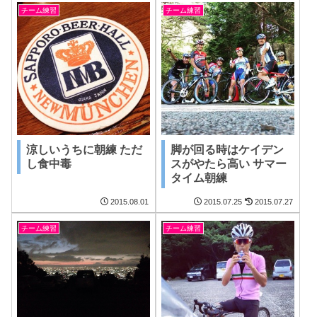
チーム練習
チーム練習
涼しいうちに朝練 ただ
脚が回る時はケイデン
し食中毒
スがやたら高い サマー
タイム朝練
2015.08.01
2015.07.25
2015.07.27
チーム練習
チーム練習