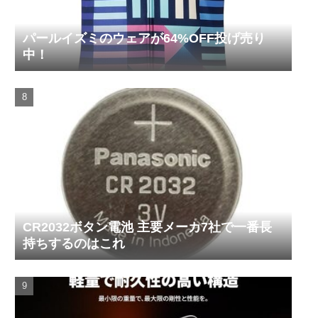
パールイズミのウェアが64%OFF投げ売り
中！
CR2032ボタン電池 主要メーカ7社で一番長
持ちするのはこれ