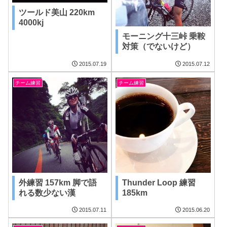
ツールド美山 220km
4000kj
モーニング十三峠 乗鞍
対策（でないけど）
2015.07.19
2015.07.12
チーム練習
チーム練習
外練習 157km 脚で語
Thunder Loop 練習
れる数少ない漢
185km
2015.07.11
2015.06.20