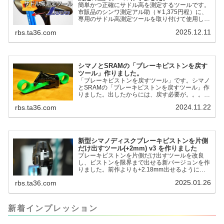
簡単かつ正確にサドル高を測定するツールです。
市販品のシンワ測定アル助（￥1,375円程）に、
専用のサドル高測定ツールを取り付けて使用しま
す。これまで以上に、サドル高を容易に測定でき
2025.12.11
rbs.ta36.com
るようになりました。シンワ測定(Shinwa
Sokutei) アルミ直尺 アル助 1m ホワイト
65445posted at 2025.12.12シンワ測定(Shinwa
Sokutei)￥1,375Amazon.c...
シマノとSRAMの「ブレーキピストンを戻す
ツール」作りました。
「ブレーキピストンを戻すツール」です。シマノ
とSRAMの「ブレーキピストンを戻すツール」作
りました。出したからには、戻す必要が。。。で
も、タイヤレバーや六角レンチはつかってはダメ
2024.11.22
rbs.ta36.com
だと。。。▶「ブレーキピストンを戻すツール」
pic.twitter.com/jiwVmCb32N— IT技術者ロードバ
イク (@FJT_TKS) November 22, 2024何ができ
るのかというと、出ているピス...
新型シマノディスクブレーキピストンを片側
だけ出すツール(+2mm) v3 を作りました
ブレーキピストンを片側だけ出すツールを改良
し、ピストンを限界まで出せる新バージョンを作
りました。前作よりも+2.18mm出せるようにな
りました。寸法設計に関しては、数パターンを作
2025.01.26
rbs.ta36.com
って、オイル漏れするまで試しました。最も安全
な寸法設計に落ち着いています。ピストン出しチ
キンレースの末のツール幾度となくオイル漏れし
ましたが、ギリギリまで攻めてますのでピストン
新着インプレッション
内部の汚れをさらに掃除できると思います。前作
の...