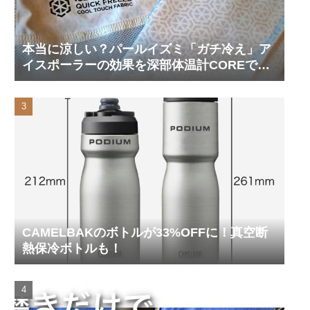
本当に涼しい？パールイズミ「ガチ冷え」ア
イスポーラーの効果を深部体温計COREで測
ってみた
CAMELBAKのボトルが33%OFFに！真空断
熱保冷ボトルも！