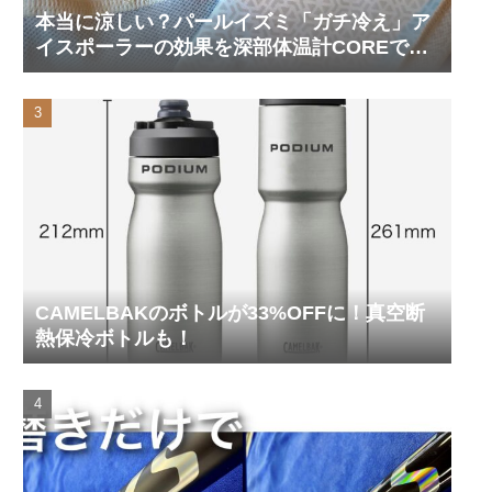
本当に涼しい？パールイズミ「ガチ冷え」ア
イスポーラーの効果を深部体温計COREで測
ってみた
CAMELBAKのボトルが33%OFFに！真空断
熱保冷ボトルも！