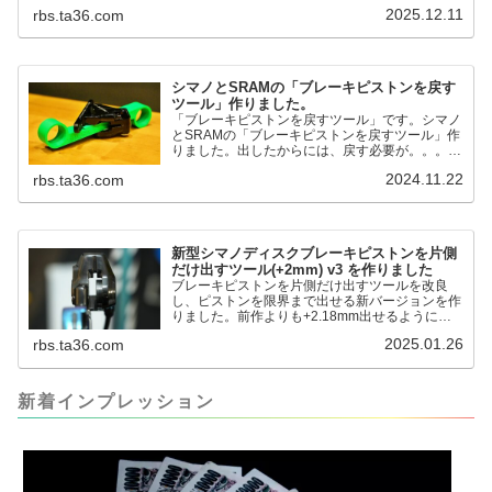
す。これまで以上に、サドル高を容易に測定でき
2025.12.11
rbs.ta36.com
るようになりました。シンワ測定(Shinwa
Sokutei) アルミ直尺 アル助 1m ホワイト
65445posted at 2025.12.12シンワ測定(Shinwa
Sokutei)￥1,375Amazon.c...
シマノとSRAMの「ブレーキピストンを戻す
ツール」作りました。
「ブレーキピストンを戻すツール」です。シマノ
とSRAMの「ブレーキピストンを戻すツール」作
りました。出したからには、戻す必要が。。。で
も、タイヤレバーや六角レンチはつかってはダメ
2024.11.22
rbs.ta36.com
だと。。。▶「ブレーキピストンを戻すツール」
pic.twitter.com/jiwVmCb32N— IT技術者ロードバ
イク (@FJT_TKS) November 22, 2024何ができ
るのかというと、出ているピス...
新型シマノディスクブレーキピストンを片側
だけ出すツール(+2mm) v3 を作りました
ブレーキピストンを片側だけ出すツールを改良
し、ピストンを限界まで出せる新バージョンを作
りました。前作よりも+2.18mm出せるようにな
りました。寸法設計に関しては、数パターンを作
2025.01.26
rbs.ta36.com
って、オイル漏れするまで試しました。最も安全
な寸法設計に落ち着いています。ピストン出しチ
キンレースの末のツール幾度となくオイル漏れし
ましたが、ギリギリまで攻めてますのでピストン
新着インプレッション
内部の汚れをさらに掃除できると思います。前作
の...