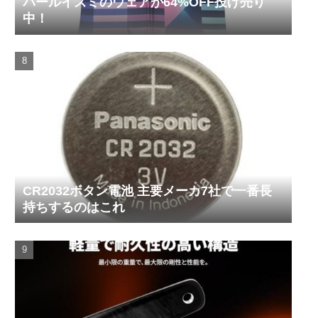
パールイズミのウェアが64%OFF投げ売り
中！
CR2032ボタン電池 主要メーカ7社で一番長
持ちするのはこれ