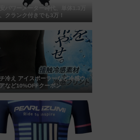
安パワーメーター時代、単体1.3万
、クランク付きでも3万！
チ冷え アイスポーラーなど冷感ウ
アなど10%OFFクーポン