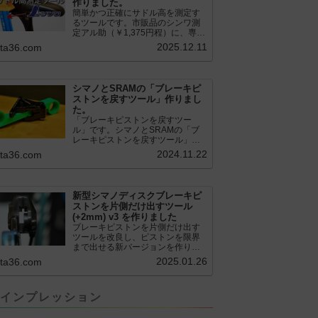
作りました。
簡単かつ正確にサドル高を測定す
るツールです。市販品のシンワ測
定アル助（￥1,375円程）に、専用
のサドル高測定ツールを取り付け
2025.12.11
.ta36.com
て使用します。これまで以上に、
サドル高を容易に測定できるよう
になりました。シンワ測定(Shinwa
Sokutei) アルミ直尺 アル助 1m ホ
シマノとSRAMの「ブレーキピ
ワイト 65445posted at 2025.12.12
ストンを戻すツール」作りまし
シンワ測定(Shinwa Sokutei)
た。
￥1,375Amazon.c...
「ブレーキピストンを戻すツー
ル」です。シマノとSRAMの「ブ
レーキピストンを戻すツール」作
りました。出したからには、戻す
2024.11.22
.ta36.com
必要が。。。でも、タイヤレバー
や六角レンチはつかってはダメだ
と。。。▶「ブレーキピストンを
戻すツール」
新型シマノディスクブレーキピ
pic.twitter.com/jiwVmCb32N— IT技
ストンを片側だけ出すツール
術者ロードバイク (@FJT_TKS)
(+2mm) v3 を作りました
November 22, 2024何ができるの
ブレーキピストンを片側だけ出す
かというと、出ているピス...
ツールを改良し、ピストンを限界
まで出せる新バージョンを作りま
した。前作よりも+2.18mm出せる
2025.01.26
.ta36.com
ようになりました。寸法設計に関
しては、数パターンを作って、オ
イル漏れするまで試しました。最
インプレッション
も安全な寸法設計に落ち着いてい
ます。ピストン出しチキンレース
の末のツール幾度となくオイル漏