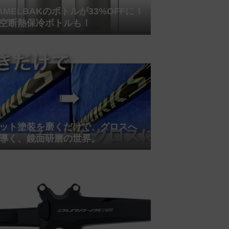
AMELBAKのボトルが33%OFFに！
空断熱保冷ボトルも！
ット塗装を磨くだけで、グロスへ
導く、鏡面研磨の世界。