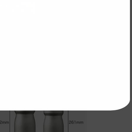
ードバイクの金銭感覚が狂ってい
すどうしたら良いですか？「30万
は安い」の正体
当に涼しい？パールイズミ「ガチ
え」アイスポーラーの効果を深部
温計COREで測ってみた