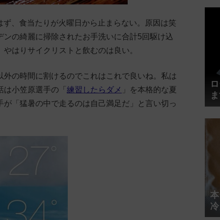
のはず、食当たりが火曜日から止まらない。原因は笑
デンの綺麗に掃除されたお手洗いに合計5回駆け込
。やはりサイクリストと飲むのは良い。
以外の時間に割けるのでこれはこれで良いね。私は
ロ
話は小笠原選手の「
練習したらダメ
」を本格的な夏
ま
手が「猛暑の中で走るのは自己満足だ」と言い切っ
円
本
冷
体