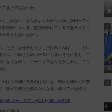
C
ってきたではないか。
真
つくしかない。なんかよくわからんが足が回ってく
う欲望が生まれる。監督がかけてくるであろうとこ
終わろうと思いながら。
い。ただ、なぜかもう少しだけ粘らねば、、、とい
登りへ。平田さんのペースにちぎれそうにるも、マ
マ
うになりながら、ピークまでなんとかしのぐ。マツ
と
滲む。
。やはり早朝に走るのは良いな。明日も朝早く出撃
ど、脱水気味だと飲みたくなる。体って不思議だ。
液 オーエスワン (OS-1) 500ml×24本
et
at 15.08.01