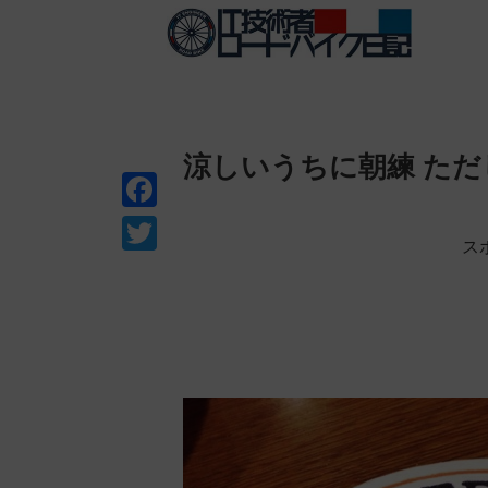
涼しいうちに朝練 ただ
F
ス
a
T
c
w
e
i
b
t
o
t
o
e
k
r