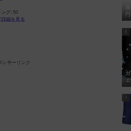
激
グ: 50
円
jpで詳細を見る
ポンサーリンク
ガ
ェ