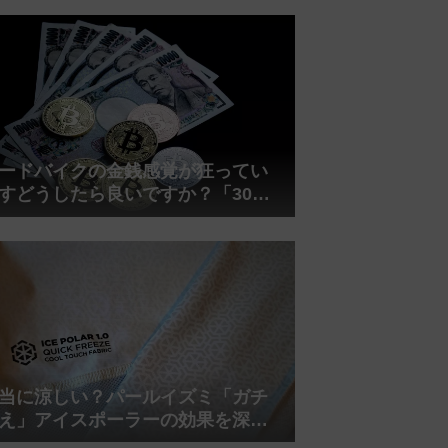
れしましたが、ギリギリまで攻め
てますのでピストン内部の汚れを
さらに掃除できると思います。前
作の...
ードバイクの金銭感覚が狂ってい
すどうしたら良いですか？「30万
は安い」の正体
当に涼しい？パールイズミ「ガチ
え」アイスポーラーの効果を深部
温計COREで測ってみた