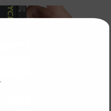
YCPLUSの電動ポンプが25%OFFの
ールに！
ランキング（1週間）
。