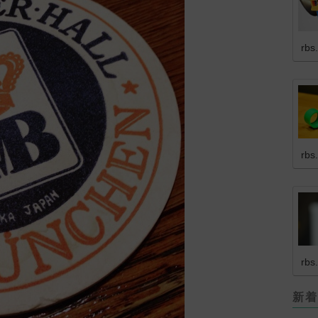
rbs
rbs
rbs
新着