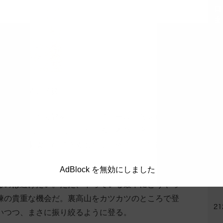
ロ
ま
円
を待たせている図だ。。。
嵐だ。まったく踏めず、ビリでゴール。先週の力は
本
げようと思うが、思いとどまる。本当に辛い。暑さ
冷
体
了。「体調管理のできぬものは万死！」と告げら
AdBlock を無効にしました
るのは避けたい。ただ、下っている最中にどうやっ
練の貴重な機会だ。裏高山をカツカツのところで登
いつつ、まさに振り絞るように登る。