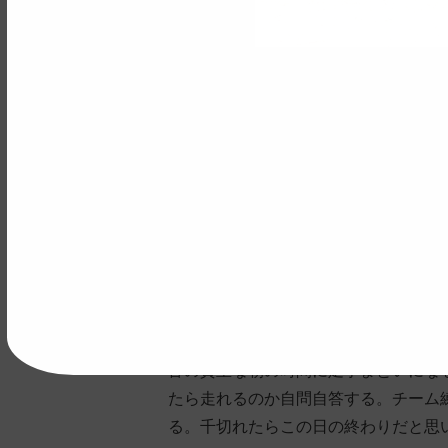
カワラさんの写真をパクる。これは皆
今日は絶不調で踏めば踏むほど腹痛の
もうなくなった。ここで皆に別れを告
と合間って地獄だ。次の登りで試合終
れ、帰宅命令が下る。
皆の貴重な朝の時間に足手まといにな
たら走れるのか自問自答する。チーム
る。千切れたらこの日の終わりだと思