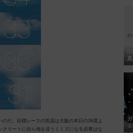
C
真
ガ
いのだ。目標レースの気温は大阪の本日の36度よ
ェ
コンクリートに自ら地を這うミミズになる必要はな