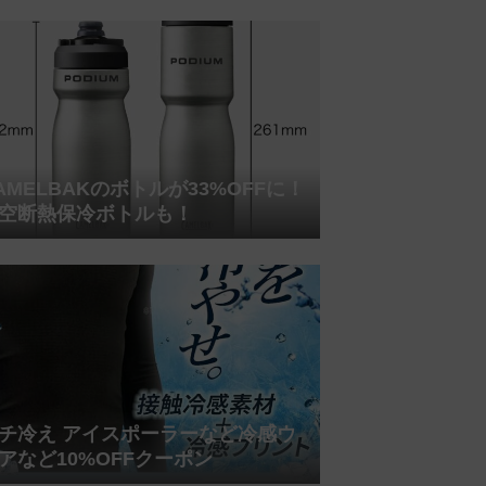
AMELBAKのボトルが33%OFFに！
空断熱保冷ボトルも！
チ冷え アイスポーラーなど冷感ウ
アなど10%OFFクーポン