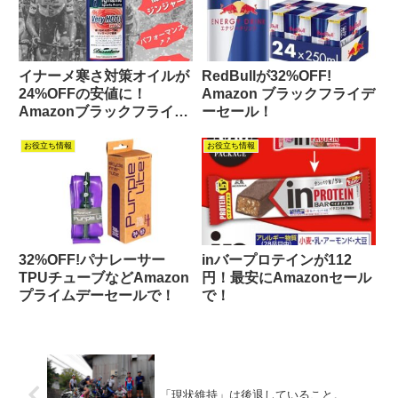
イナーメ寒さ対策オイルが
RedBullが32%OFF!
24%OFFの安値に！
Amazon ブラックフライデ
Amazonブラックフライデ
ーセール！
ーセール！
お役立ち情報
お役立ち情報
32%OFF!パナレーサー
inバープロテインが112
TPUチューブなどAmazon
円！最安にAmazonセール
プライムデーセールで！
で！
「現状維持」は後退していること。