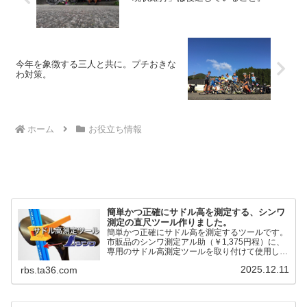
今年を象徴する三人と共に。プチおきな
わ対策。
ホーム
お役立ち情報
簡単かつ正確にサドル高を測定する、シンワ
測定の直尺ツール作りました。
簡単かつ正確にサドル高を測定するツールです。
市販品のシンワ測定アル助（￥1,375円程）に、
専用のサドル高測定ツールを取り付けて使用しま
す。これまで以上に、サドル高を容易に測定でき
2025.12.11
rbs.ta36.com
るようになりました。シンワ測定(Shinwa
Sokutei) アルミ直尺 アル助 1m ホワイト
65445posted at 2025.12.12シンワ測定(Shinwa
Sokutei)￥1,375Amazon.c...