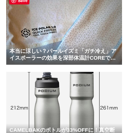
Save
本当に涼しい？パールイズミ「ガチ冷え」ア
イスポーラーの効果を深部体温計COREで測
ってみた
CAMELBAKのボトルが33%OFFに！真空断