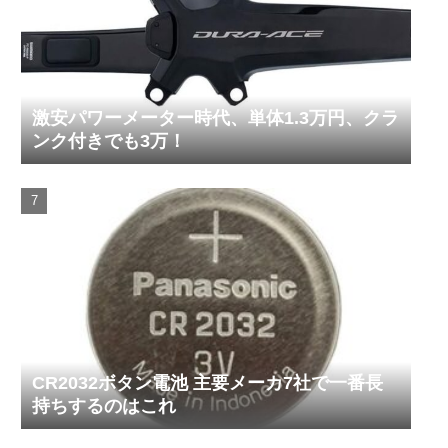
激安パワーメーター時代、単体1.3万円、クラ
ンク付きでも3万！
CR2032ボタン電池 主要メーカ7社で一番長
持ちするのはこれ