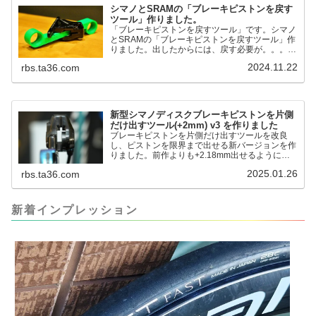
シマノとSRAMの「ブレーキピストンを戻す
ツール」作りました。
「ブレーキピストンを戻すツール」です。シマノ
とSRAMの「ブレーキピストンを戻すツール」作
りました。出したからには、戻す必要が。。。で
も、タイヤレバーや六角レンチはつかってはダメ
2024.11.22
rbs.ta36.com
だと。。。▶「ブレーキピストンを戻すツール」
pic.twitter.com/jiwVmCb32N— IT技術者ロードバ
イク (@FJT_TKS) November 22, 2024何ができ
るのかというと、出ているピス...
新型シマノディスクブレーキピストンを片側
だけ出すツール(+2mm) v3 を作りました
ブレーキピストンを片側だけ出すツールを改良
し、ピストンを限界まで出せる新バージョンを作
りました。前作よりも+2.18mm出せるようにな
りました。寸法設計に関しては、数パターンを作
2025.01.26
rbs.ta36.com
って、オイル漏れするまで試しました。最も安全
な寸法設計に落ち着いています。ピストン出しチ
キンレースの末のツール幾度となくオイル漏れし
ましたが、ギリギリまで攻めてますのでピストン
新着インプレッション
内部の汚れをさらに掃除できると思います。前作
の...