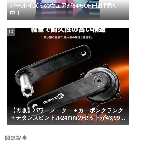
パールイズミのウェアが64%OFF投げ売り
中！
【再販】パワーメーター＋カーボンクランク
＋チタンスピンドル24mmのセットが43,999
円！
関連記事