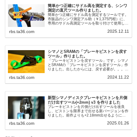
簡単かつ正確にサドル高を測定する、シンワ
測定の直尺ツール作りました。
簡単かつ正確にサドル高を測定するツールです。
市販品のシンワ測定アル助（￥1,375円程）に、
専用のサドル高測定ツールを取り付けて使用しま
す。これまで以上に、サドル高を容易に測定でき
2025.12.11
rbs.ta36.com
るようになりました。シンワ測定(Shinwa
Sokutei) アルミ直尺 アル助 1m ホワイト
65445posted at 2025.12.12シンワ測定(Shinwa
Sokutei)￥1,375Amazon.c...
シマノとSRAMの「ブレーキピストンを戻す
ツール」作りました。
「ブレーキピストンを戻すツール」です。シマノ
とSRAMの「ブレーキピストンを戻すツール」作
りました。出したからには、戻す必要が。。。で
も、タイヤレバーや六角レンチはつかってはダメ
2024.11.22
rbs.ta36.com
だと。。。▶「ブレーキピストンを戻すツール」
pic.twitter.com/jiwVmCb32N— IT技術者ロードバ
イク (@FJT_TKS) November 22, 2024何ができ
るのかというと、出ているピス...
新型シマノディスクブレーキピストンを片側
だけ出すツール(+2mm) v3 を作りました
ブレーキピストンを片側だけ出すツールを改良
し、ピストンを限界まで出せる新バージョンを作
りました。前作よりも+2.18mm出せるようにな
りました。寸法設計に関しては、数パターンを作
2025.01.26
rbs.ta36.com
って、オイル漏れするまで試しました。最も安全
な寸法設計に落ち着いています。ピストン出しチ
キンレースの末のツール幾度となくオイル漏れし
ましたが、ギリギリまで攻めてますのでピストン