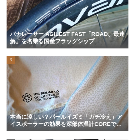
パナレーサー AGILEST FAST「ROAD、最速
解」を名乗る国産フラッグシップ
本当に涼しい？パールイズミ「ガチ冷え」ア
イスポーラーの効果を深部体温計COREで測
ってみた