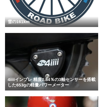
雪の161km
4iiiiインプレ 精度0.84％の3軸センサーを搭載
した653gの軽量パワーメーター