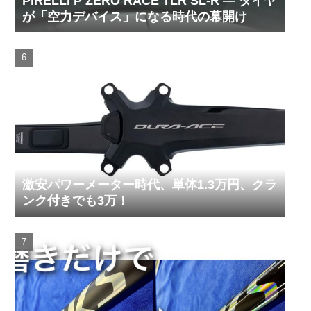
PIRELLI P ZERO RACE TLR SL-R ― タイヤ
が「空力デバイス」になる時代の幕開け
激安パワーメーター時代、単体1.3万円、クラ
ンク付きでも3万！