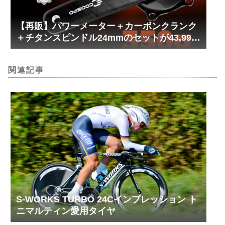
【再販】パワーメーター＋カーボンクランク
＋チタンスピンドル24mmのセットが43,999
円！
関連記事
S-WORKS TURBO 24Cインプレッション ト
ニマルティン愛用タイヤ