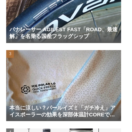
パナレーサー AGILEST FAST「ROAD、最速
解」を名乗る国産フラッグシップ
本当に涼しい？パールイズミ「ガチ冷え」ア
イスポーラーの効果を深部体温計COREで測
ってみた