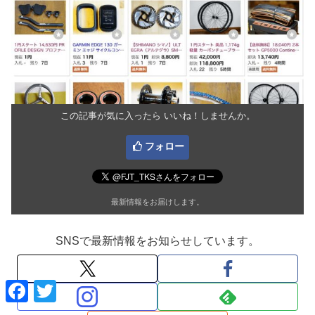
この記事が気に入ったら いいね！しませんか。
フォロー
最新情報をお届けします。
SNSで最新情報をお知らせしています。
F
T
a
w
c
i