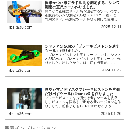
簡単かつ正確にサドル高を測定する、シンワ
測定の直尺ツール作りました。
簡単かつ正確にサドル高を測定するツールです。
市販品のシンワ測定アル助（￥1,375円程）に、
専用のサドル高測定ツールを取り付けて使用しま
す。これまで以上に、サドル高を容易に測定でき
2025.12.11
rbs.ta36.com
るようになりました。シンワ測定(Shinwa
Sokutei) アルミ直尺 アル助 1m ホワイト
65445posted at 2025.12.12シンワ測定(Shinwa
Sokutei)￥1,375Amazon.c...
シマノとSRAMの「ブレーキピストンを戻す
ツール」作りました。
「ブレーキピストンを戻すツール」です。シマノ
とSRAMの「ブレーキピストンを戻すツール」作
りました。出したからには、戻す必要が。。。で
も、タイヤレバーや六角レンチはつかってはダメ
2024.11.22
rbs.ta36.com
だと。。。▶「ブレーキピストンを戻すツール」
pic.twitter.com/jiwVmCb32N— IT技術者ロードバ
イク (@FJT_TKS) November 22, 2024何ができ
るのかというと、出ているピス...
新型シマノディスクブレーキピストンを片側
だけ出すツール(+2mm) v3 を作りました
ブレーキピストンを片側だけ出すツールを改良
し、ピストンを限界まで出せる新バージョンを作
りました。前作よりも+2.18mm出せるようにな
りました。寸法設計に関しては、数パターンを作
2025.01.26
rbs.ta36.com
って、オイル漏れするまで試しました。最も安全
な寸法設計に落ち着いています。ピストン出しチ
キンレースの末のツール幾度となくオイル漏れし
ましたが、ギリギリまで攻めてますのでピストン
新着インプレッション