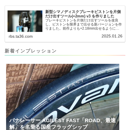
イク (@FJT_TKS) November 22, 2024何ができ
るのかというと、出ているピス...
新型シマノディスクブレーキピストンを片側
だけ出すツール(+2mm) v3 を作りました
ブレーキピストンを片側だけ出すツールを改良
し、ピストンを限界まで出せる新バージョンを作
りました。前作よりも+2.18mm出せるようにな
りました。寸法設計に関しては、数パターンを作
2025.01.26
rbs.ta36.com
って、オイル漏れするまで試しました。最も安全
な寸法設計に落ち着いています。ピストン出しチ
キンレースの末のツール幾度となくオイル漏れし
ましたが、ギリギリまで攻めてますのでピストン
新着インプレッション
内部の汚れをさらに掃除できると思います。前作
の...
パナレーサー AGILEST FAST「ROAD、最速
解」を名乗る国産フラッグシップ