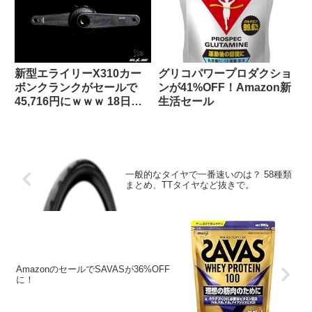
新型エライリーX310カー
グリコパワープロダクショ
ボンクランクがセールで
ンが41%OFF！Amazon新
45,716円にｗｗｗ 18日ま
生活セール
で
一般的なタイヤで一番速いのは？ 58種類
まとめ、TTタイヤなど抜きで。
AmazonのセールでSAVASが36%OFF
に！