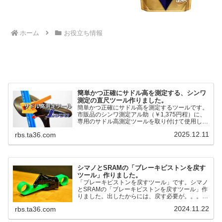
ホーム
お役立ち情報
簡単かつ正確にサドル高を測定する、シンワ
測定の直尺ツール作りました。
簡単かつ正確にサドル高を測定するツールです。
市販品のシンワ測定アル助（￥1,375円程）に、
専用のサドル高測定ツールを取り付けて使用しま
す。これまで以上に、サドル高を容易に測定でき
2025.12.11
rbs.ta36.com
るようになりました。シンワ測定(Shinwa
Sokutei) アルミ直尺 アル助 1m ホワイト
65445posted at 2025.12.12シンワ測定(Shinwa
Sokutei)￥1,375Amazon.c...
シマノとSRAMの「ブレーキピストンを戻す
ツール」作りました。
「ブレーキピストンを戻すツール」です。シマノ
とSRAMの「ブレーキピストンを戻すツール」作
りました。出したからには、戻す必要が。。。で
も、タイヤレバーや六角レンチはつかってはダメ
2024.11.22
rbs.ta36.com
だと。。。▶「ブレーキピストンを戻すツール」
pic.twitter.com/jiwVmCb32N— IT技術者ロードバ