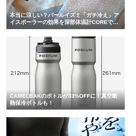
本当に涼しい？パールイズミ「ガチ冷え」ア
イスポーラーの効果を深部体温計COREで測
ってみた
CAMELBAKのボトルが33%OFFに！真空断
熱保冷ボトルも！