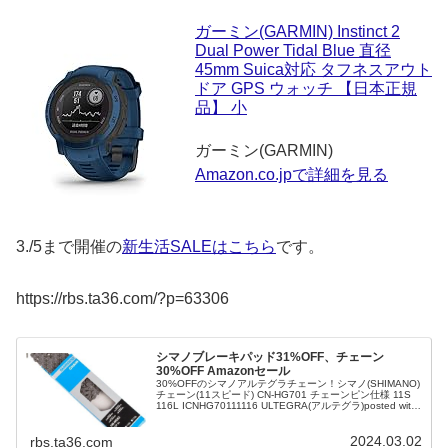
ガーミン(GARMIN) Instinct 2
Dual Power Tidal Blue 直径
45mm Suica対応 タフネスアウト
ドア GPS ウォッチ 【日本正規
品】 小
ガーミン(GARMIN)
Amazon.co.jpで詳細を見る
3./5まで開催の
新生活SALEはこちら
です。
https://rbs.ta36.com/?p=63306
シマノブレーキパッド31%OFF、チェーン
30%OFF Amazonセール
30%OFFのシマノアルテグラチェーン！シマノ(SHIMANO)
チェーン(11スピード) CN-HG701 チェーンピン仕様 11S
116L ICNHG70111116 ULTEGRA(アルテグラ)posted with
AmaQuickシマノ(SHIMANO)Amazon.co.jpで詳細を見る
31%OFFのディスクブレーキパッドシマノ(SHIMANO) リ
2024.03.02
ペアパーツ ディスクブレーキパッド...
rbs.ta36.com