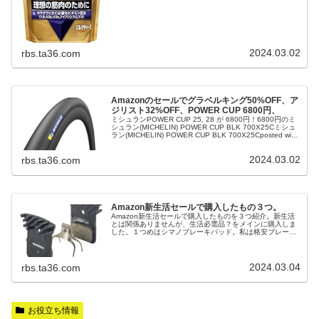
2024.03.02
rbs.ta36.com
Amazonのセールでグラベルキング50%OFF、ア
ジリスト32%OFF、POWER CUP 6800円、
ミシュランPOWER CUP 25, 28 が 6800円！6800円のミ
シュラン(MICHELIN) POWER CUP BLK 700X25Cミシュ
ラン(MICHELIN) POWER CUP BLK 700X25Cposted with
AmaQuickミシュラン(Michelin)Amazon.co.jpで詳細を見る
6845円のミシュラン(MICHELIN) POWER CUP BLK 7...
2024.03.02
rbs.ta36.com
Amazon新生活セールで購入したもの３つ。
Amazon新生活セールで購入したものを３つ紹介。新生活
とは関係ありませんが、生活必需品？をメインに購入しま
した。１つめはシマノブレーキパッド。私は格安ブレーキ
パッド愛好家なのですが、ロード用は良いパッドを使いた
いということで純正品をチョイス。シマノパーツ値上げが
５月に控えていますので、いまのうちに大量ストックして
おきたいところです。シマノ(SHIMANO) リペアパーツ デ
2024.03.04
rbs.ta36.com
ィスクブレーキパッド ...
お役立ち情報