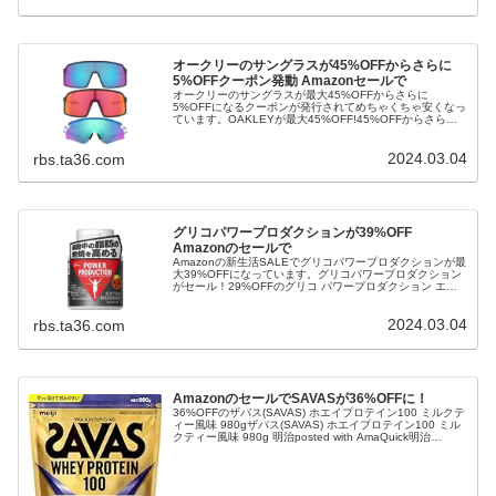
オークリーのサングラスが45%OFFからさらに
5%OFFクーポン発動 Amazonセールで
オークリーのサングラスが最大45%OFFからさらに
5%OFFになるクーポンが発行されてめちゃくちゃ安くなっ
ています。OAKLEYが最大45%OFF!45%OFFからさらに
5%OFFのSUTRO S 946203 PRIZM TRAIL TORCH 28 サ
ングラス 0OO9462 SUTRO S 946203 PRIZM TRAIL
2024.03.04
TORCH 28OakleyAmazon.co.jpで詳細を見る...
rbs.ta36.com
グリコパワープロダクションが39%OFF
Amazonのセールで
Amazonの新生活SALEでグリコパワープロダクションが最
大39%OFFになっています。グリコパワープロダクション
がセール！29%OFFのグリコ パワープロダクション エキ
ストラバーナー【運動中の脂肪の燃焼を高める】 グリコ
パワープロダクション エキストラバーナー 180粒(使用目
2024.03.04
安 約30日分) 機能性表示食品 ファットバーナー HCA カフ
rbs.ta36.com
ェイン ビタミン ガルシニア アルギニン ナイアシ...
AmazonのセールでSAVASが36%OFFに！
36%OFFのザバス(SAVAS) ホエイプロテイン100 ミルクテ
ィー風味 980gザバス(SAVAS) ホエイプロテイン100 ミル
クティー風味 980g 明治posted with AmaQuick明治
Amazon.co.jpで詳細を見る28%OFFから10%OFFのザバス
(SAVAS) ホエイプロテイン100 リッチショコラ味 280g 明
治ザバス(SAVAS) ホエイプロテイン100 リ...