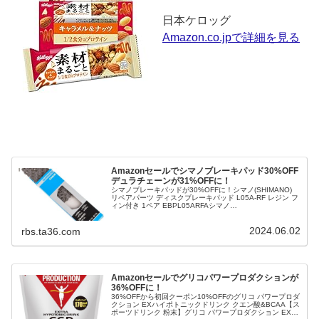
日本ケロッグ
Amazon.co.jpで詳細を見る
Amazonセールでシマノブレーキパッド30%OFF
デュラチェーンが31%OFFに！
シマノブレーキパッドが30%OFFに！シマノ(SHIMANO)
リペアパーツ ディスクブレーキパッド L05A-RF レジン フ
ィン付き 1ペア EBPL05ARFAシマノ
(SHIMANO)Amazon.co.jpで詳細を見る 31%OFFのDURA-
ACEチェーンシマノ(SHIMANO) チェーン(11スピード) CN-
2024.06.02
HG901 チェーンピン仕様 11S 116L ICNHG90111116 ...
rbs.ta36.com
Amazonセールでグリコパワープロダクションが
36%OFFに！
36%OFFから初回クーポン10%OFFのグリコ パワープロダ
クション EXハイポトニックドリンク クエン酸&BCAA【ス
ポーツドリンク 粉末】グリコ パワープロダクション EXハ