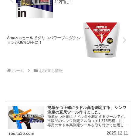
112円に！
Amazonセールでグリコパワープロダクシ
ョンが36%OFFに！
ホーム
お役立ち情報
簡単かつ正確にサドル高を測定する、シンワ
測定の直尺ツール作りました。
簡単かつ正確にサドル高を測定するツールです。
市販品のシンワ測定アル助（￥1,375円程）に、
専用のサドル高測定ツールを取り付けて使用しま
す。これまで以上に、サドル高を容易に測定でき
2025.12.11
rbs.ta36.com
るようになりました。シンワ測定(Shinwa