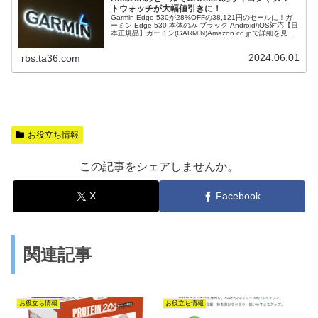
トウォッチが大幅値引きに！
Garmin Edge 530が28%OFFの38,121円のセールに！ガ
ーミン Edge 530 本体のみ ブラック Android/iOS対応【日
本正規品】ガーミン(GARMIN)Amazon.co.jpで詳細を見
る 18%OFFのForerunner 265Sもセール対象に！ガーミン
(GARMIN) GPSランニングウォッチ Forerunner 265S
2024.06.01
Music Black 【日本正規...
rbs.ta36.com
お役立ち情報
この記事をシェアしませんか。
X
Facebook
関連記事
お役立ち情報
お役立ち情報