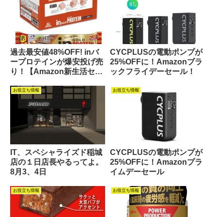
過去最安値48%OFF! inバ
CYCPLUSの電動ポンプが
ープロテインが爆安投げ売
25%OFFに！Amazonブラ
り！【Amazon新生活セー
ックフライデーセール！
ル】
お役立ち情報
お役立ち情報
IT、スペシャライズド稲城
CYCPLUSの電動ポンプが
店の１日店長やるってよ。
25%OFFに！Amazonプラ
8月3、4日
イムデーセール
お役立ち情報
お役立ち情報