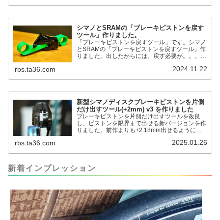
Sokutei) アルミ直尺 アル助 1m ホワイト
65445posted at 2025.12.12シンワ測定(Shinwa
Sokutei)￥1,375Amazon.c...
シマノとSRAMの「ブレーキピストンを戻す
ツール」作りました。
「ブレーキピストンを戻すツール」です。シマノ
とSRAMの「ブレーキピストンを戻すツール」作
りました。出したからには、戻す必要が。。。で
も、タイヤレバーや六角レンチはつかってはダメ
2024.11.22
rbs.ta36.com
だと。。。▶「ブレーキピストンを戻すツール」
pic.twitter.com/jiwVmCb32N— IT技術者ロードバ
イク (@FJT_TKS) November 22, 2024何ができ
るのかというと、出ているピス...
新型シマノディスクブレーキピストンを片側
だけ出すツール(+2mm) v3 を作りました
ブレーキピストンを片側だけ出すツールを改良
し、ピストンを限界まで出せる新バージョンを作
りました。前作よりも+2.18mm出せるようにな
りました。寸法設計に関しては、数パターンを作
2025.01.26
rbs.ta36.com
って、オイル漏れするまで試しました。最も安全
な寸法設計に落ち着いています。ピストン出しチ
キンレースの末のツール幾度となくオイル漏れし
ましたが、ギリギリまで攻めてますのでピストン
新着インプレッション
内部の汚れをさらに掃除できると思います。前作
の...