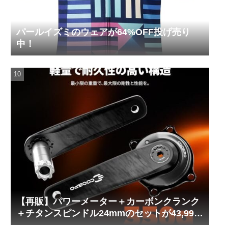
パールイズミのウェアが64%OFF投げ売り
中！
【再販】パワーメーター＋カーボンクランク
＋チタンスピンドル24mmのセットが43,999
円！