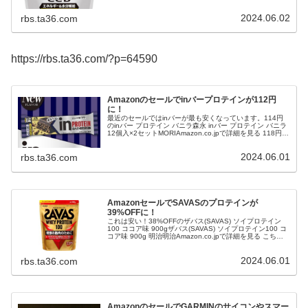
イポトニックドリンク クエン酸&BCAA グレープフルーツ
味 1袋 (12.4g) 10本入り 計量不要 ナイアシン パントテン
2024.06.02
酸 葉酸 個包装 パウダー ビタミングリコAmazon.co.jpで詳
rbs.ta36.com
細を見る 22%OFF...
https://rbs.ta36.com/?p=64590
Amazonのセールでinバープロテインが112円
に！
最近のセールではinバーが最も安くなっています。114円
のinバー プロテイン バニラ森永 inバー プロテイン バニラ
12個入×2セットMORIAmazon.co.jpで詳細を見る 118円の
inバープロテイン抹茶【36個】inバープロテイン抹茶森永
Amazon.co.jpで詳細を見る 125円のinバー プロテイン ベ
2024.06.01
イクドビター【Amazon.co.jp限定】 inバー プロテイン ベ
rbs.ta36.com
イク...
AmazonセールでSAVASのプロテインが
39%OFFに！
これは安い！38%OFFのザバス(SAVAS) ソイプロテイン
100 ココア味 900gザバス(SAVAS) ソイプロテイン100 コ
コア味 900g 明治明治Amazon.co.jpで詳細を見る こちら
も安い！39%OFFのザバス(SAVAS) プロ ウェイトダウン
チョコレート風味 870g 明治 ソイザバス(SAVAS) プロ ウ
2024.06.01
ェイトダウン チョコレート風味 870g 明治 ソイ明治
rbs.ta36.com
Ama...
AmazonのセールでGARMINのサイコンやスマー