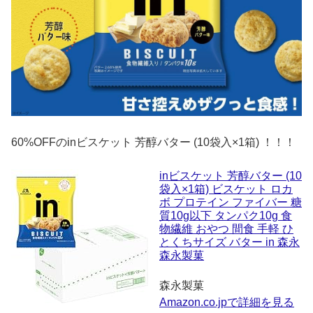
60%OFFのinビスケット 芳醇バター (10袋入×1箱) ！！！
inビスケット 芳醇バター (10
袋入×1箱) ビスケット ロカ
ボ プロテイン ファイバー 糖
質10g以下 タンパク10g 食
物繊維 おやつ 間食 手軽 ひ
とくちサイズ バター in 森永
森永製菓
森永製菓
Amazon.co.jpで詳細を見る