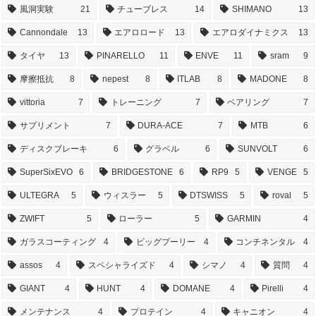
風洞実験
21
チューブレス
14
SHIMANO
13
Cannondale
13
エアロロード
13
エアロダイナミクス
13
タイヤ
13
PINARELLO
11
ENVE
11
sram
9
摩擦抵抗
8
nepest
8
ITLAB
8
MADONE
8
vittoria
7
トレーニング
7
ベアリング
7
サプリメント
7
DURA-ACE
7
MTB
6
ディスクブレーキ
6
グラベル
6
SUNVOLT
6
SuperSixEVO
6
BRIDGESTONE
6
RP9
5
VENGE
5
ULTEGRA
5
ウィスラー
5
DTSWISS
5
roval
5
ZWIFT
5
ローラー
5
GARMIN
4
ガラスコーティング
4
ビッグプーリー
4
コンチネンタル
4
assos
4
スペシャライズド
4
シマノ
4
質問
4
GIANT
4
HUNT
4
DOMANE
4
Pirelli
4
メンテナンス
4
プロテイン
4
キャニオン
4