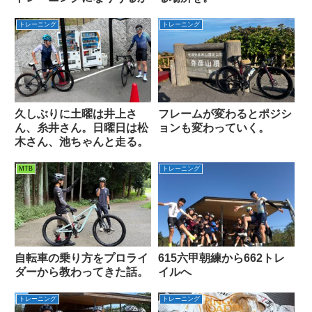
トレーニング
トレーニング
久しぶりに土曜は井上さ
フレームが変わるとポジシ
ん、糸井さん。日曜日は松
ョンも変わっていく。
木さん、池ちゃんと走る。
MTB
トレーニング
自転車の乗り方をプロライ
615六甲朝練から662トレ
ダーから教わってきた話。
イルへ
トレーニング
トレーニング