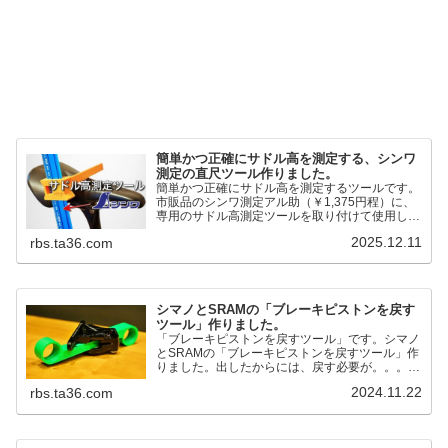
簡単かつ正確にサドル高を測定する、シンワ
測定の直尺ツール作りました。
簡単かつ正確にサドル高を測定するツールです。
市販品のシンワ測定アル助（￥1,375円程）に、
専用のサドル高測定ツールを取り付けて使用しま
す。これまで以上に、サドル高を容易に測定でき
2025.12.11
rbs.ta36.com
るようになりました。シンワ測定(Shinwa
Sokutei) アルミ直尺 アル助 1m ホワイト
65445posted at 2025.12.12シンワ測定(Shinwa
Sokutei)￥1,375Amazon.c...
シマノとSRAMの「ブレーキピストンを戻す
ツール」作りました。
「ブレーキピストンを戻すツール」です。シマノ
とSRAMの「ブレーキピストンを戻すツール」作
りました。出したからには、戻す必要が。。。で
も、タイヤレバーや六角レンチはつかってはダメ
2024.11.22
rbs.ta36.com
だと。。。▶「ブレーキピストンを戻すツール」
pic.twitter.com/jiwVmCb32N— IT技術者ロードバ
イク (@FJT_TKS) November 22, 2024何ができ
るのかというと、出ているピス...