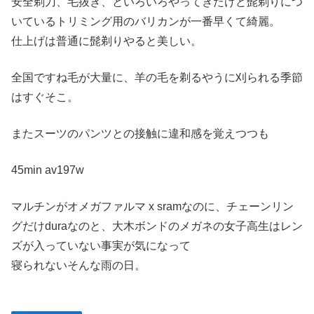
安全剃刀、毛抜き、といろいろやってきたけど髭剃りにつ
いているトリミング用のバリカンが一番早くて綺麗。
仕上げは普通に髭剃りやると美しい。
全国ですね毛が大量に、羊の毛を剃るやうに刈られる季節
はすぐそこ。
またスーツのパンツとの接触に違和感を覚えつつも
45min av197w
マルチンがオメガファルマ x sramなのに、チェーンリン
グだけduraなのと、大木ボンドのメガネの女子高生はレン
ズが入っていない事実が気になって
寝られないそんな雨の日。