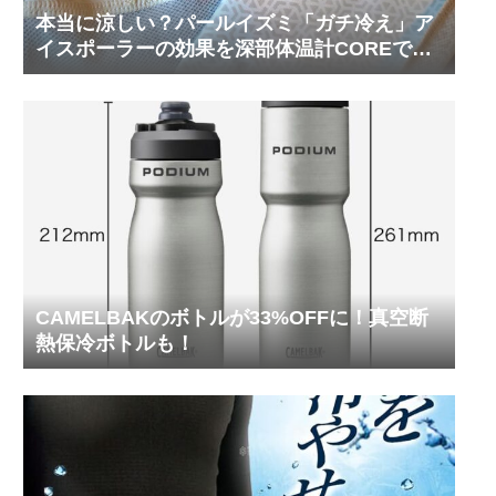
本当に涼しい？パールイズミ「ガチ冷え」ア
イスポーラーの効果を深部体温計COREで測
ってみた
CAMELBAKのボトルが33%OFFに！真空断
熱保冷ボトルも！