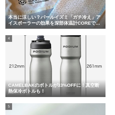
本当に涼しい？パールイズミ「ガチ冷え」ア
イスポーラーの効果を深部体温計COREで測
ってみた
CAMELBAKのボトルが33%OFFに！真空断
熱保冷ボトルも！