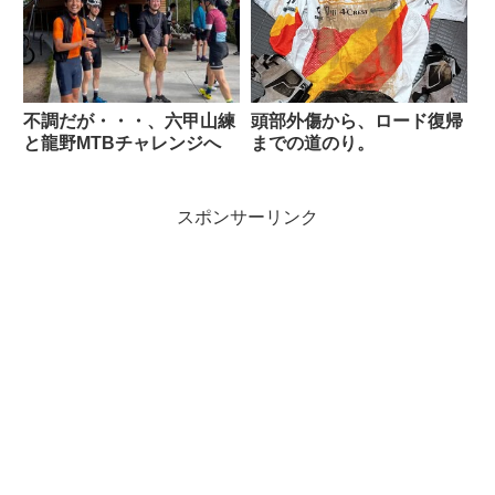
不調だが・・・、六甲山練
頭部外傷から、ロード復帰
と龍野MTBチャレンジへ
までの道のり。
スポンサーリンク