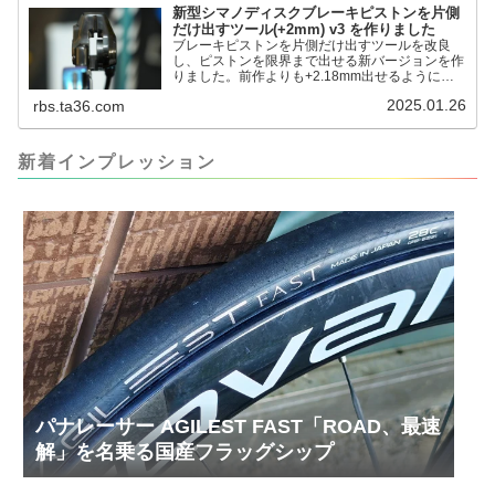
新型シマノディスクブレーキピストンを片側
だけ出すツール(+2mm) v3 を作りました
ブレーキピストンを片側だけ出すツールを改良
し、ピストンを限界まで出せる新バージョンを作
りました。前作よりも+2.18mm出せるようにな
りました。寸法設計に関しては、数パターンを作
2025.01.26
rbs.ta36.com
って、オイル漏れするまで試しました。最も安全
な寸法設計に落ち着いています。ピストン出しチ
キンレースの末のツール幾度となくオイル漏れし
ましたが、ギリギリまで攻めてますのでピストン
新着インプレッション
内部の汚れをさらに掃除できると思います。前作
の...
パナレーサー AGILEST FAST「ROAD、最速
解」を名乗る国産フラッグシップ