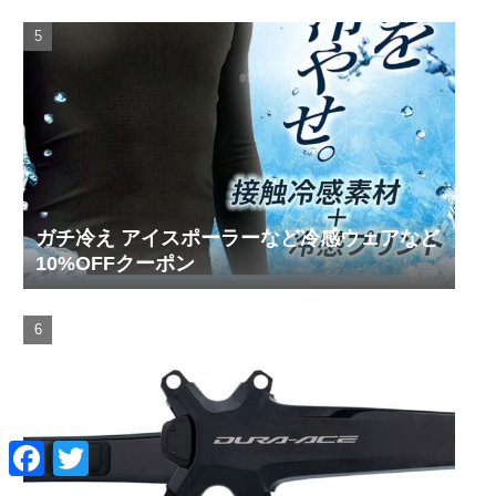
ガチ冷え アイスポーラーなど冷感ウェアなど
10%OFFクーポン
F
T
a
w
c
i