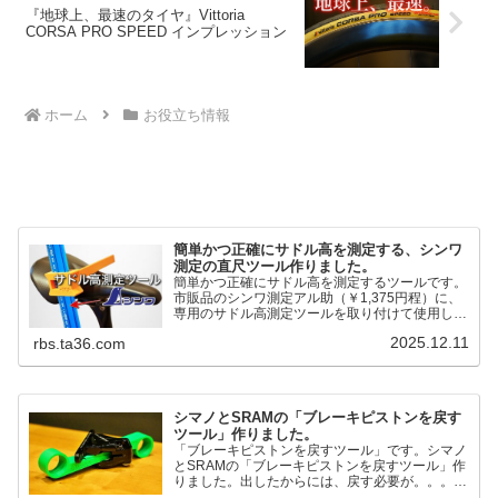
『地球上、最速のタイヤ』Vittoria
CORSA PRO SPEED インプレッション
ホーム
お役立ち情報
簡単かつ正確にサドル高を測定する、シンワ
測定の直尺ツール作りました。
簡単かつ正確にサドル高を測定するツールです。
市販品のシンワ測定アル助（￥1,375円程）に、
専用のサドル高測定ツールを取り付けて使用しま
す。これまで以上に、サドル高を容易に測定でき
2025.12.11
rbs.ta36.com
るようになりました。シンワ測定(Shinwa
Sokutei) アルミ直尺 アル助 1m ホワイト
65445posted at 2025.12.12シンワ測定(Shinwa
Sokutei)￥1,375Amazon.c...
シマノとSRAMの「ブレーキピストンを戻す
ツール」作りました。
「ブレーキピストンを戻すツール」です。シマノ
とSRAMの「ブレーキピストンを戻すツール」作
りました。出したからには、戻す必要が。。。で
も、タイヤレバーや六角レンチはつかってはダメ