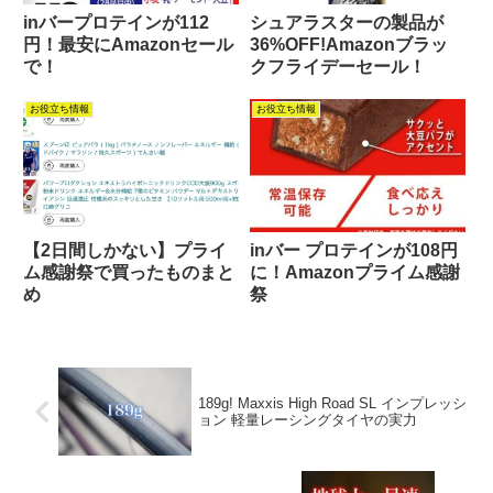
inバープロテインが112
シュアラスターの製品が
円！最安にAmazonセール
36%OFF!Amazonブラッ
で！
クフライデーセール！
お役立ち情報
お役立ち情報
【2日間しかない】プライ
inバー プロテインが108円
ム感謝祭で買ったものまと
に！Amazonプライム感謝
め
祭
189g! Maxxis High Road SL インプレッシ
ョン 軽量レーシングタイヤの実力