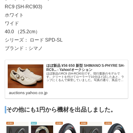
RC9 (SH-RC903)
ホワイト
ワイド
40.0 （25.2cm）
シリーズ： ロード SPD-SL
ブランド：シマノ
ほぼ新品 ¥56 650 新型 SHIMANO S-PHYRE SH-
RC9... - Yahoo!オークション
ほぼ新品のRC9 (SH-RC903)です。現行最新のモデルで
す。クリートを付けてローラーで10分ほど試したあと、ラ
ップにくるんで保管していました。写真の通り、美品で
す。¥56,650シマノ （SHIMANO） RC9 (SH-RC903) ホワ
イト ワイド 40.0 （25.2cm） シリーズ： ロード SPD-
auctions.yahoo.co.jp
その他にも1円から機材を出品しました。