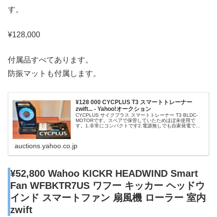
す。
¥128,000
付属品すべてあります。
防振マットも付属します。
¥128 000 CYCPLUS T3 スマートトレーナー
zwift... - Yahoo!オークション
CYCPLUS サイクプラス スマートトレーナー T3 BLDC-
MOTORです。スペアで保管していたためほぼ未使用で
す。1.非常にコンパクトです2.電源無しでも自家発電で稼
働します。3.パワーメータが左右独立計測でSRMのパワー
精度です。¥128,000付属品すべてあります。防振マットも
付属
auctions.yahoo.co.jp
¥52,800 Wahoo KICKR HEADWIND Smart
Fan WFBKTR7US ワフー キッカー ヘッドウ
インド スマートファン 扇風機 ローラー 室内
zwift