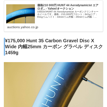
価格210 000円 HUNT 44 Aerodynamicist エア
ロダ... - Yahoo!オークション
USEDのHUNT 44 Aerodynamicist カーボンクリンチャー
ホイールです。価格：210,000円フロント：641gリア：
811gリムハイト：44mmリム外幅：29mmリム内幅：
20mmスポークはピラーの最上級モデルPSR XTRAでスウ
ェーデン社製ハイグレードT302(18/10)ステンレスワイヤ
ーから冷間引き
auctions.yahoo.co.jp
¥175,000 Hunt 35 Carbon Gravel Disc X
Wide 内幅25mm カーボン グラベル ディスク
1459g