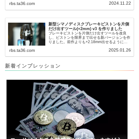
2024.11.22
rbs.ta36.com
だと。。。▶「ブレーキピストンを戻すツール」
pic.twitter.com/jiwVmCb32N— IT技術者ロードバ
イク (@FJT_TKS) November 22, 2024何ができ
るのかというと、出ているピス...
新型シマノディスクブレーキピストンを片側
だけ出すツール(+2mm) v3 を作りました
ブレーキピストンを片側だけ出すツールを改良
し、ピストンを限界まで出せる新バージョンを作
りました。前作よりも+2.18mm出せるようにな
りました。寸法設計に関しては、数パターンを作
2025.01.26
rbs.ta36.com
って、オイル漏れするまで試しました。最も安全
な寸法設計に落ち着いています。ピストン出しチ
キンレースの末のツール幾度となくオイル漏れし
ましたが、ギリギリまで攻めてますのでピストン
新着インプレッション
内部の汚れをさらに掃除できると思います。前作
の...