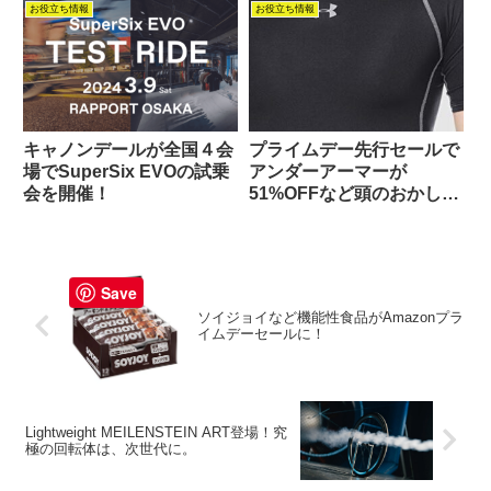
お役立ち情報
お役立ち情報
キャノンデールが全国４会
プライムデー先行セールで
場でSuperSix EVOの試乗
アンダーアーマーが
会を開催！
51%OFFなど頭のおかしい
値段になっている・・・。
Save
ソイジョイなど機能性食品がAmazonプラ
イムデーセールに！
Lightweight MEILENSTEIN ART登場！究
極の回転体は、次世代に。