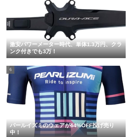
激安パワーメーター時代、単体1.3万円、クラ
ンク付きでも3万！
パールイズミのウェアが64%OFF投げ売り
中！