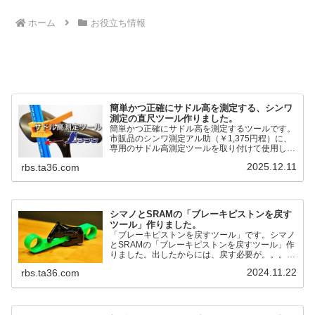
ホーム
お役立ち情報
簡単かつ正確にサドル高を測定する、シンワ
測定の直尺ツール作りました。
簡単かつ正確にサドル高を測定するツールです。
市販品のシンワ測定アル助（￥1,375円程）に、
専用のサドル高測定ツールを取り付けて使用しま
す。これまで以上に、サドル高を容易に測定でき
2025.12.11
rbs.ta36.com
るようになりました。シンワ測定(Shinwa
Sokutei) アルミ直尺 アル助 1m ホワイト
65445posted at 2025.12.12シンワ測定(Shinwa
Sokutei)￥1,375Amazon.c...
シマノとSRAMの「ブレーキピストンを戻す
ツール」作りました。
「ブレーキピストンを戻すツール」です。シマノ
とSRAMの「ブレーキピストンを戻すツール」作
りました。出したからには、戻す必要が。。。で
も、タイヤレバーや六角レンチはつかってはダメ
2024.11.22
rbs.ta36.com
だと。。。▶「ブレーキピストンを戻すツール」
pic.twitter.com/jiwVmCb32N— IT技術者ロードバ
イク (@FJT_TKS) November 22, 2024何ができ
るのかというと、出ているピス...