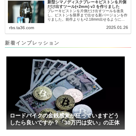
新型シマノディスクブレーキピストンを片側
だけ出すツール(+2mm) v3 を作りました
ブレーキピストンを片側だけ出すツールを改良
し、ピストンを限界まで出せる新バージョンを作
りました。前作よりも+2.18mm出せるようにな
りました。寸法設計に関しては、数パターンを作
2025.01.26
rbs.ta36.com
って、オイル漏れするまで試しました。最も安全
な寸法設計に落ち着いています。ピストン出しチ
キンレースの末のツール幾度となくオイル漏れし
ましたが、ギリギリまで攻めてますのでピストン
新着インプレッション
内部の汚れをさらに掃除できると思います。前作
の...
ロードバイクの金銭感覚が狂っていますどう
したら良いですか？「30万円は安い」の正体