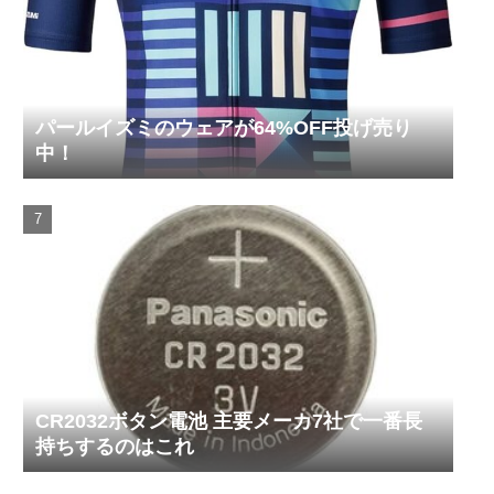
パールイズミのウェアが64%OFF投げ売り
中！
CR2032ボタン電池 主要メーカ7社で一番長
持ちするのはこれ