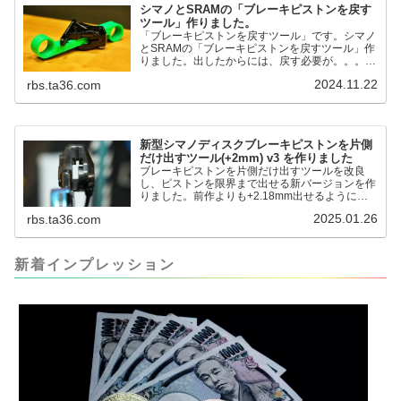
シマノとSRAMの「ブレーキピストンを戻す
ツール」作りました。
「ブレーキピストンを戻すツール」です。シマノ
とSRAMの「ブレーキピストンを戻すツール」作
りました。出したからには、戻す必要が。。。で
も、タイヤレバーや六角レンチはつかってはダメ
2024.11.22
rbs.ta36.com
だと。。。▶「ブレーキピストンを戻すツール」
pic.twitter.com/jiwVmCb32N— IT技術者ロードバ
イク (@FJT_TKS) November 22, 2024何ができ
るのかというと、出ているピス...
新型シマノディスクブレーキピストンを片側
だけ出すツール(+2mm) v3 を作りました
ブレーキピストンを片側だけ出すツールを改良
し、ピストンを限界まで出せる新バージョンを作
りました。前作よりも+2.18mm出せるようにな
りました。寸法設計に関しては、数パターンを作
2025.01.26
rbs.ta36.com
って、オイル漏れするまで試しました。最も安全
な寸法設計に落ち着いています。ピストン出しチ
キンレースの末のツール幾度となくオイル漏れし
ましたが、ギリギリまで攻めてますのでピストン
新着インプレッション
内部の汚れをさらに掃除できると思います。前作
の...