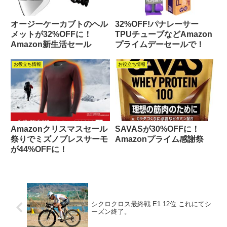
オージーケーカブトのヘル
32%OFF!パナレーサー
メットが32%OFFに！
TPUチューブなどAmazon
Amazon新生活セール
プライムデーセールで！
お役立ち情報
お役立ち情報
Amazonクリスマスセール
SAVASが30%OFFに！
祭りでミズノブレスサーモ
Amazonプライム感謝祭
が44%OFFに！
シクロクロス最終戦 E1 12位 これにてシ
ーズン終了。