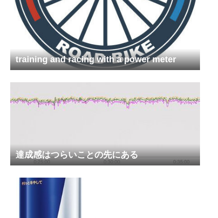
training and racing with a power meter
達成感はつらいことの先にある