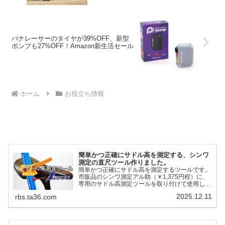
パナレーサーのタイヤが39%OFF、新型
ポンプも27%OFF！Amazon新生活セール
ホーム
お役立ち情報
簡単かつ正確にサドル高を測定する、シンワ
測定の直尺ツール作りました。
簡単かつ正確にサドル高を測定するツールです。
市販品のシンワ測定アル助（￥1,375円程）に、
専用のサドル高測定ツールを取り付けて使用しま
す。これまで以上に、サドル高を容易に測定でき
2025.12.11
rbs.ta36.com
るようになりました。シンワ測定(Shinwa
Sokutei) アルミ直尺 アル助 1m ホワイト
65445posted at 2025.12.12シンワ測定(Shinwa
Sokutei)￥1,375Amazon.c...