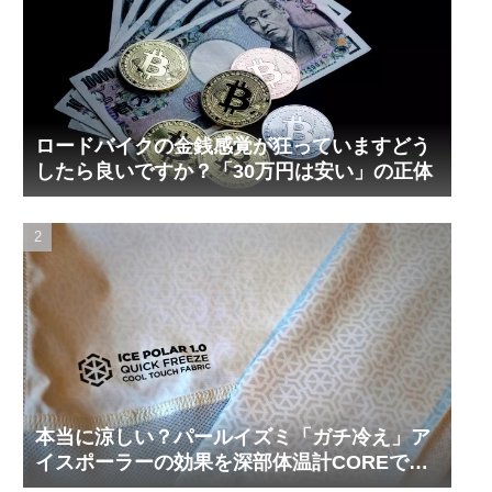
ロードバイクの金銭感覚が狂っていますどう
したら良いですか？「30万円は安い」の正体
本当に涼しい？パールイズミ「ガチ冷え」ア
イスポーラーの効果を深部体温計COREで測
ってみた