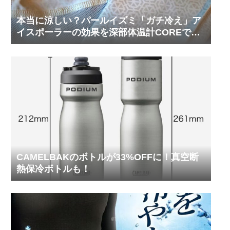
本当に涼しい？パールイズミ「ガチ冷え」ア
イスポーラーの効果を深部体温計COREで測
ってみた
CAMELBAKのボトルが33%OFFに！真空断
熱保冷ボトルも！