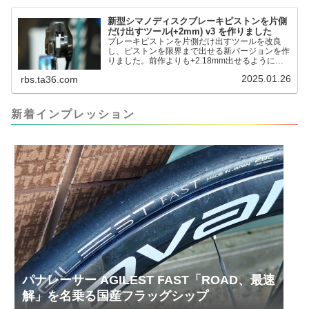
るのかというと、出ているピス...
新型シマノディスクブレーキピストンを片側
だけ出すツール(+2mm) v3 を作りました
ブレーキピストンを片側だけ出すツールを改良
し、ピストンを限界まで出せる新バージョンを作
りました。前作よりも+2.18mm出せるようにな
りました。寸法設計に関しては、数パターンを作
2025.01.26
rbs.ta36.com
って、オイル漏れするまで試しました。最も安全
な寸法設計に落ち着いています。ピストン出しチ
キンレースの末のツール幾度となくオイル漏れし
ましたが、ギリギリまで攻めてますのでピストン
新着インプレッション
内部の汚れをさらに掃除できると思います。前作
の...
パナレーサー AGILEST FAST「ROAD、最速
解」を名乗る国産フラッグシップ