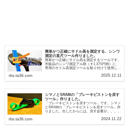
簡単かつ正確にサドル高を測定する、シンワ
測定の直尺ツール作りました。
簡単かつ正確にサドル高を測定するツールです。
市販品のシンワ測定アル助（￥1,375円程）に、
専用のサドル高測定ツールを取り付けて使用しま
す。これまで以上に、サドル高を容易に測定でき
2025.12.11
rbs.ta36.com
るようになりました。シンワ測定(Shinwa
Sokutei) アルミ直尺 アル助 1m ホワイト
65445posted at 2025.12.12シンワ測定(Shinwa
Sokutei)￥1,375Amazon.c...
シマノとSRAMの「ブレーキピストンを戻す
ツール」作りました。
「ブレーキピストンを戻すツール」です。シマノ
とSRAMの「ブレーキピストンを戻すツール」作
りました。出したからには、戻す必要が。。。で
も、タイヤレバーや六角レンチはつかってはダメ
2024.11.22
rbs.ta36.com
だと。。。▶「ブレーキピストンを戻すツール」
pic.twitter.com/jiwVmCb32N— IT技術者ロードバ
イク (@FJT_TKS) November 22, 2024何ができ