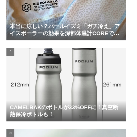
本当に涼しい？パールイズミ「ガチ冷え」ア
イスポーラーの効果を深部体温計COREで測
ってみた
CAMELBAKのボトルが33%OFFに！真空断
熱保冷ボトルも！