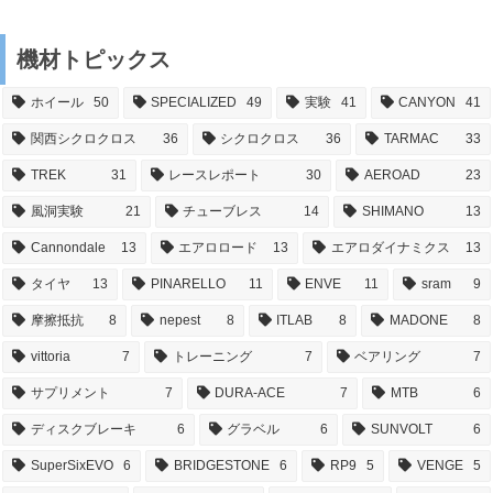
機材トピックス
ホイール
50
SPECIALIZED
49
実験
41
CANYON
41
関西シクロクロス
36
シクロクロス
36
TARMAC
33
TREK
31
レースレポート
30
AEROAD
23
風洞実験
21
チューブレス
14
SHIMANO
13
Cannondale
13
エアロロード
13
エアロダイナミクス
13
タイヤ
13
PINARELLO
11
ENVE
11
sram
9
摩擦抵抗
8
nepest
8
ITLAB
8
MADONE
8
vittoria
7
トレーニング
7
ベアリング
7
サプリメント
7
DURA-ACE
7
MTB
6
ディスクブレーキ
6
グラベル
6
SUNVOLT
6
SuperSixEVO
6
BRIDGESTONE
6
RP9
5
VENGE
5