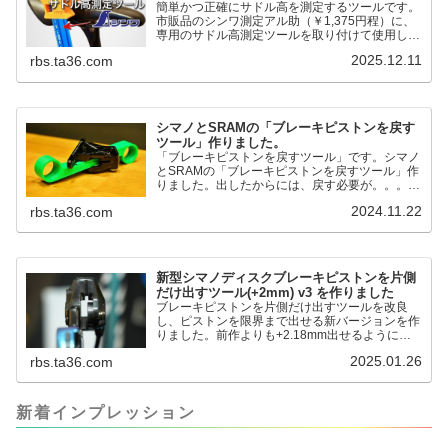
簡単かつ正確にサドル高を測定するツールです。
市販品のシンワ測定アル助（￥1,375円程）に、
専用のサドル高測定ツールを取り付けて使用しま
す。これまで以上に、サドル高を容易に測定でき
2025.12.11
rbs.ta36.com
るようになりました。シンワ測定(Shinwa
Sokutei) アルミ直尺 アル助 1m ホワイト
65445posted at 2025.12.12シンワ測定(Shinwa
Sokutei)￥1,375Amazon.c...
シマノとSRAMの「ブレーキピストンを戻す
ツール」作りました。
「ブレーキピストンを戻すツール」です。シマノ
とSRAMの「ブレーキピストンを戻すツール」作
りました。出したからには、戻す必要が。。。で
も、タイヤレバーや六角レンチはつかってはダメ
2024.11.22
rbs.ta36.com
だと。。。▶「ブレーキピストンを戻すツール」
pic.twitter.com/jiwVmCb32N— IT技術者ロードバ
イク (@FJT_TKS) November 22, 2024何ができ
るのかというと、出ているピス...
新型シマノディスクブレーキピストンを片側
だけ出すツール(+2mm) v3 を作りました
ブレーキピストンを片側だけ出すツールを改良
し、ピストンを限界まで出せる新バージョンを作
りました。前作よりも+2.18mm出せるようにな
りました。寸法設計に関しては、数パターンを作
2025.01.26
rbs.ta36.com
って、オイル漏れするまで試しました。最も安全
な寸法設計に落ち着いています。ピストン出しチ
キンレースの末のツール幾度となくオイル漏れし
ましたが、ギリギリまで攻めてますのでピストン
新着インプレッション
内部の汚れをさらに掃除できると思います。前作
の...