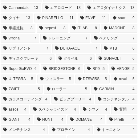
Cannondale
13
エアロロード
13
エアロダイナミクス
13
タイヤ
13
PINARELLO
11
ENVE
11
sram
9
摩擦抵抗
8
nepest
8
ITLAB
8
MADONE
8
vittoria
7
トレーニング
7
ベアリング
7
サプリメント
7
DURA-ACE
7
MTB
6
ディスクブレーキ
6
グラベル
6
SUNVOLT
6
SuperSixEVO
6
BRIDGESTONE
6
RP9
5
VENGE
5
ULTEGRA
5
ウィスラー
5
DTSWISS
5
roval
5
ZWIFT
5
ローラー
5
GARMIN
4
ガラスコーティング
4
ビッグプーリー
4
コンチネンタル
4
assos
4
スペシャライズド
4
シマノ
4
質問
4
GIANT
4
HUNT
4
DOMANE
4
Pirelli
4
メンテナンス
4
プロテイン
4
キャニオン
4