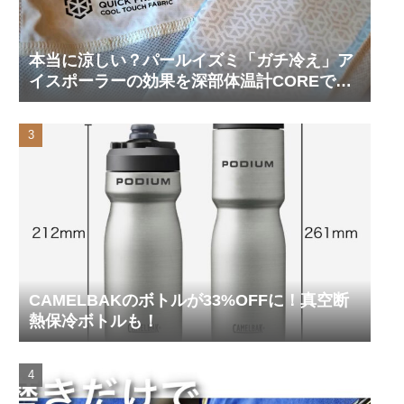
本当に涼しい？パールイズミ「ガチ冷え」ア
イスポーラーの効果を深部体温計COREで測
ってみた
CAMELBAKのボトルが33%OFFに！真空断
熱保冷ボトルも！