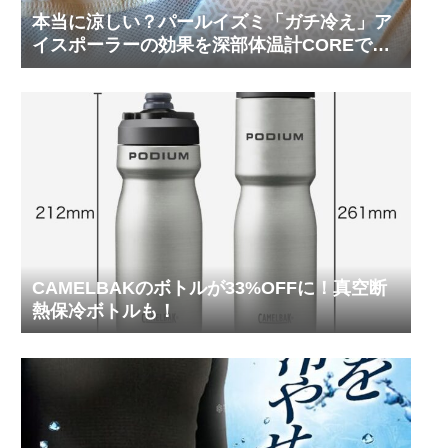
本当に涼しい？パールイズミ「ガチ冷え」ア
イスポーラーの効果を深部体温計COREで測
ってみた
CAMELBAKのボトルが33%OFFに！真空断
熱保冷ボトルも！