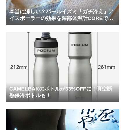
本当に涼しい？パールイズミ「ガチ冷え」ア
イスポーラーの効果を深部体温計COREで測
ってみた
CAMELBAKのボトルが33%OFFに！真空断
熱保冷ボトルも！