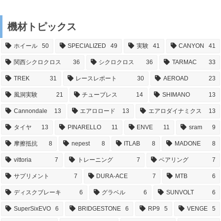
機材トピックス
ホイール
50
SPECIALIZED
49
実験
41
CANYON
41
関西シクロクロス
36
シクロクロス
36
TARMAC
33
TREK
31
レースレポート
30
AEROAD
23
風洞実験
21
チューブレス
14
SHIMANO
13
Cannondale
13
エアロロード
13
エアロダイナミクス
13
タイヤ
13
PINARELLO
11
ENVE
11
sram
9
摩擦抵抗
8
nepest
8
ITLAB
8
MADONE
8
vittoria
7
トレーニング
7
ベアリング
7
サプリメント
7
DURA-ACE
7
MTB
6
ディスクブレーキ
6
グラベル
6
SUNVOLT
6
SuperSixEVO
6
BRIDGESTONE
6
RP9
5
VENGE
5