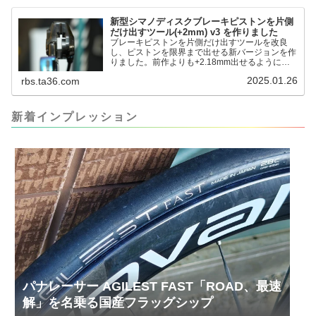
るのかというと、出ているピス...
新型シマノディスクブレーキピストンを片側
だけ出すツール(+2mm) v3 を作りました
ブレーキピストンを片側だけ出すツールを改良
し、ピストンを限界まで出せる新バージョンを作
りました。前作よりも+2.18mm出せるようにな
りました。寸法設計に関しては、数パターンを作
2025.01.26
rbs.ta36.com
って、オイル漏れするまで試しました。最も安全
な寸法設計に落ち着いています。ピストン出しチ
キンレースの末のツール幾度となくオイル漏れし
ましたが、ギリギリまで攻めてますのでピストン
新着インプレッション
内部の汚れをさらに掃除できると思います。前作
の...
パナレーサー AGILEST FAST「ROAD、最速
解」を名乗る国産フラッグシップ