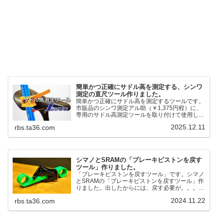
簡単かつ正確にサドル高を測定する、シンワ
測定の直尺ツール作りました。
簡単かつ正確にサドル高を測定するツールです。
市販品のシンワ測定アル助（￥1,375円程）に、
専用のサドル高測定ツールを取り付けて使用しま
す。これまで以上に、サドル高を容易に測定でき
2025.12.11
rbs.ta36.com
るようになりました。シンワ測定(Shinwa
Sokutei) アルミ直尺 アル助 1m ホワイト
65445posted at 2025.12.12シンワ測定(Shinwa
Sokutei)￥1,375Amazon.c...
シマノとSRAMの「ブレーキピストンを戻す
ツール」作りました。
「ブレーキピストンを戻すツール」です。シマノ
とSRAMの「ブレーキピストンを戻すツール」作
りました。出したからには、戻す必要が。。。で
も、タイヤレバーや六角レンチはつかってはダメ
2024.11.22
rbs.ta36.com
だと。。。▶「ブレーキピストンを戻すツール」
pic.twitter.com/jiwVmCb32N— IT技術者ロードバ
イク (@FJT_TKS) November 22, 2024何ができ