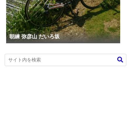
朝練 弥彦山 だいろ坂