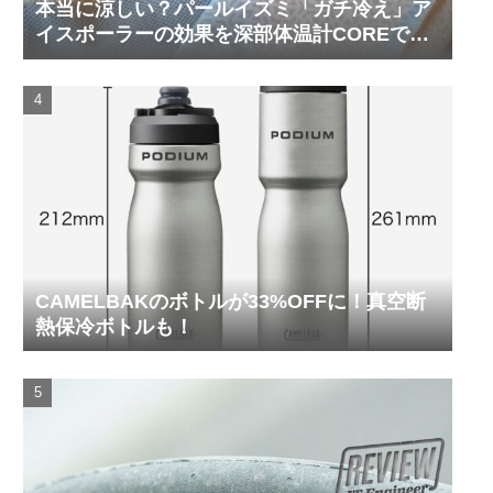
本当に涼しい？パールイズミ「ガチ冷え」ア
イスポーラーの効果を深部体温計COREで測
ってみた
CAMELBAKのボトルが33%OFFに！真空断
熱保冷ボトルも！