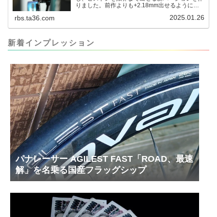
りました。前作よりも+2.18mm出せるようにな
りました。寸法設計に関しては、数パターンを作
2025.01.26
rbs.ta36.com
って、オイル漏れするまで試しました。最も安全
な寸法設計に落ち着いています。ピストン出しチ
キンレースの末のツール幾度となくオイル漏れし
ましたが、ギリギリまで攻めてますのでピストン
新着インプレッション
内部の汚れをさらに掃除できると思います。前作
の...
パナレーサー AGILEST FAST「ROAD、最速
解」を名乗る国産フラッグシップ