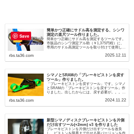
簡単かつ正確にサドル高を測定する、シンワ
測定の直尺ツール作りました。
Save
簡単かつ正確にサドル高を測定するツールです。
市販品のシンワ測定アル助（￥1,375円程）に、
専用のサドル高測定ツールを取り付けて使用しま
す。これまで以上に、サドル高を容易に測定でき
2025.12.11
rbs.ta36.com
るようになりました。シンワ測定(Shinwa
Sokutei) アルミ直尺 アル助 1m ホワイト
65445posted at 2025.12.12シンワ測定(Shinwa
Sokutei)￥1,375Amazon.c...
シマノとSRAMの「ブレーキピストンを戻す
ツール」作りました。
「ブレーキピストンを戻すツール」です。シマノ
とSRAMの「ブレーキピストンを戻すツール」作
りました。出したからには、戻す必要が。。。で
も、タイヤレバーや六角レンチはつかってはダメ
2024.11.22
rbs.ta36.com
だと。。。▶「ブレーキピストンを戻すツール」
pic.twitter.com/jiwVmCb32N— IT技術者ロードバ
イク (@FJT_TKS) November 22, 2024何ができ
るのかというと、出ているピス...
新型シマノディスクブレーキピストンを片側
だけ出すツール(+2mm) v3 を作りました
ブレーキピストンを片側だけ出すツールを改良
し、ピストンを限界まで出せる新バージョンを作