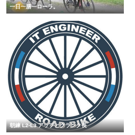
一日一膳一ローラ。
朝練 L2-L3 アップとクランク長