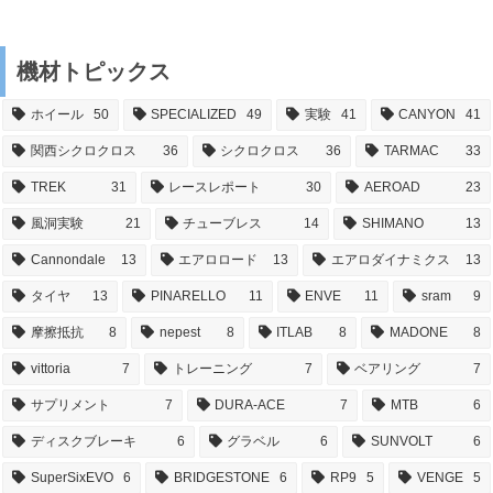
機材トピックス
ホイール
50
SPECIALIZED
49
実験
41
CANYON
41
関西シクロクロス
36
シクロクロス
36
TARMAC
33
TREK
31
レースレポート
30
AEROAD
23
風洞実験
21
チューブレス
14
SHIMANO
13
Cannondale
13
エアロロード
13
エアロダイナミクス
13
タイヤ
13
PINARELLO
11
ENVE
11
sram
9
摩擦抵抗
8
nepest
8
ITLAB
8
MADONE
8
vittoria
7
トレーニング
7
ベアリング
7
サプリメント
7
DURA-ACE
7
MTB
6
ディスクブレーキ
6
グラベル
6
SUNVOLT
6
SuperSixEVO
6
BRIDGESTONE
6
RP9
5
VENGE
5