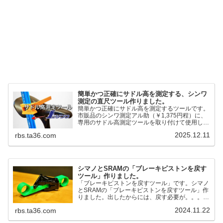
簡単かつ正確にサドル高を測定する、シンワ
測定の直尺ツール作りました。
簡単かつ正確にサドル高を測定するツールです。
市販品のシンワ測定アル助（￥1,375円程）に、
専用のサドル高測定ツールを取り付けて使用しま
す。これまで以上に、サドル高を容易に測定でき
2025.12.11
rbs.ta36.com
るようになりました。シンワ測定(Shinwa
Sokutei) アルミ直尺 アル助 1m ホワイト
65445posted at 2025.12.12シンワ測定(Shinwa
Sokutei)￥1,375Amazon.c...
シマノとSRAMの「ブレーキピストンを戻す
ツール」作りました。
「ブレーキピストンを戻すツール」です。シマノ
とSRAMの「ブレーキピストンを戻すツール」作
りました。出したからには、戻す必要が。。。で
も、タイヤレバーや六角レンチはつかってはダメ
2024.11.22
rbs.ta36.com
だと。。。▶「ブレーキピストンを戻すツール」
pic.twitter.com/jiwVmCb32N— IT技術者ロードバ