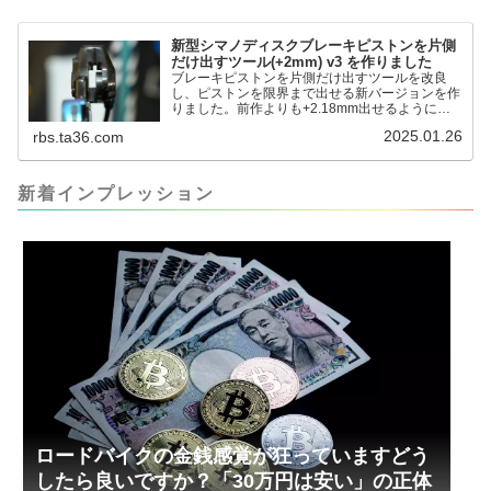
イク (@FJT_TKS) November 22, 2024何ができ
るのかというと、出ているピス...
新型シマノディスクブレーキピストンを片側
だけ出すツール(+2mm) v3 を作りました
ブレーキピストンを片側だけ出すツールを改良
し、ピストンを限界まで出せる新バージョンを作
りました。前作よりも+2.18mm出せるようにな
りました。寸法設計に関しては、数パターンを作
2025.01.26
rbs.ta36.com
って、オイル漏れするまで試しました。最も安全
な寸法設計に落ち着いています。ピストン出しチ
キンレースの末のツール幾度となくオイル漏れし
ましたが、ギリギリまで攻めてますのでピストン
新着インプレッション
内部の汚れをさらに掃除できると思います。前作
の...
ロードバイクの金銭感覚が狂っていますどう
したら良いですか？「30万円は安い」の正体