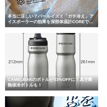
本当に涼しい？パールイズミ「ガチ冷え」ア
イスポーラーの効果を深部体温計COREで測
ってみた
CAMELBAKのボトルが33%OFFに！真空断
熱保冷ボトルも！