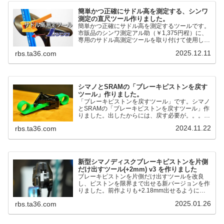
簡単かつ正確にサドル高を測定する、シンワ
測定の直尺ツール作りました。
簡単かつ正確にサドル高を測定するツールです。
市販品のシンワ測定アル助（￥1,375円程）に、
専用のサドル高測定ツールを取り付けて使用しま
す。これまで以上に、サドル高を容易に測定でき
2025.12.11
rbs.ta36.com
るようになりました。シンワ測定(Shinwa
Sokutei) アルミ直尺 アル助 1m ホワイト
65445posted at 2025.12.12シンワ測定(Shinwa
Sokutei)￥1,375Amazon.c...
シマノとSRAMの「ブレーキピストンを戻す
ツール」作りました。
「ブレーキピストンを戻すツール」です。シマノ
とSRAMの「ブレーキピストンを戻すツール」作
りました。出したからには、戻す必要が。。。で
も、タイヤレバーや六角レンチはつかってはダメ
2024.11.22
rbs.ta36.com
だと。。。▶「ブレーキピストンを戻すツール」
pic.twitter.com/jiwVmCb32N— IT技術者ロードバ
イク (@FJT_TKS) November 22, 2024何ができ
るのかというと、出ているピス...
新型シマノディスクブレーキピストンを片側
だけ出すツール(+2mm) v3 を作りました
ブレーキピストンを片側だけ出すツールを改良
し、ピストンを限界まで出せる新バージョンを作
りました。前作よりも+2.18mm出せるようにな
りました。寸法設計に関しては、数パターンを作
2025.01.26
rbs.ta36.com
って、オイル漏れするまで試しました。最も安全
な寸法設計に落ち着いています。ピストン出しチ
キンレースの末のツール幾度となくオイル漏れし