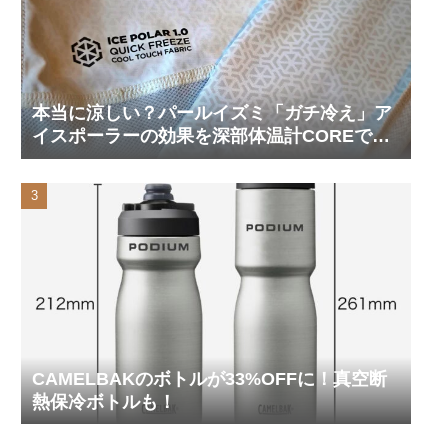
本当に涼しい？パールイズミ「ガチ冷え」ア
イスポーラーの効果を深部体温計COREで測
ってみた
CAMELBAKのボトルが33%OFFに！真空断
熱保冷ボトルも！