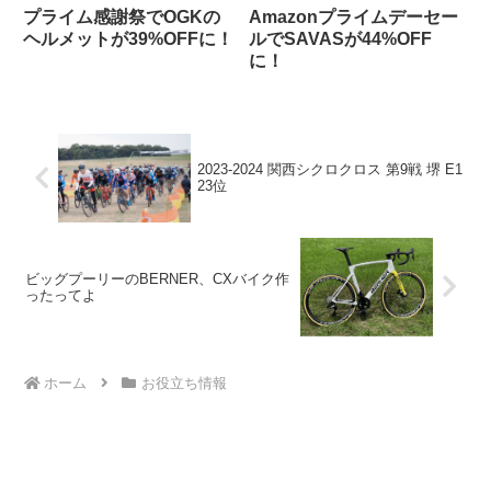
プライム感謝祭でOGKの
Amazonプライムデーセー
ヘルメットが39%OFFに！
ルでSAVASが44%OFF
に！
2023-2024 関西シクロクロス 第9戦 堺 E1
23位
ビッグプーリーのBERNER、CXバイク作
ったってよ
ホーム
お役立ち情報