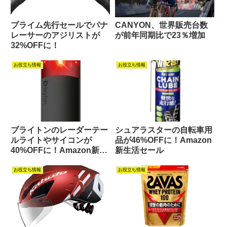
プライム先行セールでパナ
CANYON、世界販売台数
レーサーのアジリストが
が前年同期比で23％増加
32%OFFに！
お役立ち情報
お役立ち情報
ブライトンのレーダーテー
シュアラスターの自転車用
ルライトやサイコンが
品が46%OFFに！Amazon
40%OFFに！Amazon新生
新生活セール
活セール
お役立ち情報
お役立ち情報