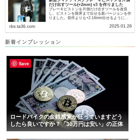
だけ出すツール(+2mm) v3 を作りました
ブレーキピストンを片側だけ出すツールを改良
し、ピストンを限界まで出せる新バージョンを作
りました。前作よりも+2.18mm出せるようにな
りました。寸法設計に関しては、数パターンを作
2025.01.26
rbs.ta36.com
って、オイル漏れするまで試しました。最も安全
な寸法設計に落ち着いています。ピストン出しチ
キンレースの末のツール幾度となくオイル漏れし
ましたが、ギリギリまで攻めてますのでピストン
新着インプレッション
内部の汚れをさらに掃除できると思います。前作
の...
Save
ロードバイクの金銭感覚が狂っていますどう
したら良いですか？「30万円は安い」の正体