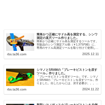
簡単かつ正確にサドル高を測定する、シンワ
測定の直尺ツール作りました。
簡単かつ正確にサドル高を測定するツールです。
市販品のシンワ測定アル助（￥1,375円程）に、
専用のサドル高測定ツールを取り付けて使用しま
す。これまで以上に、サドル高を容易に測定でき
2025.12.11
rbs.ta36.com
るようになりました。シンワ測定(Shinwa
Sokutei) アルミ直尺 アル助 1m ホワイト
65445posted at 2025.12.12シンワ測定(Shinwa
Sokutei)￥1,375Amazon.c...
シマノとSRAMの「ブレーキピストンを戻す
ツール」作りました。
「ブレーキピストンを戻すツール」です。シマノ
とSRAMの「ブレーキピストンを戻すツール」作
りました。出したからには、戻す必要が。。。で
も、タイヤレバーや六角レンチはつかってはダメ
2024.11.22
rbs.ta36.com
だと。。。▶「ブレーキピストンを戻すツール」
pic.twitter.com/jiwVmCb32N— IT技術者ロードバ
イク (@FJT_TKS) November 22, 2024何ができ
るのかというと、出ているピス...
新型シマノディスクブレーキピストンを片側