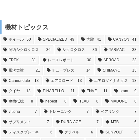
機材トピックス
ホイール
50
SPECIALIZED
49
実験
41
CANYON
41
関西シクロクロス
36
シクロクロス
36
TARMAC
33
TREK
31
レースレポート
30
AEROAD
23
風洞実験
21
チューブレス
14
SHIMANO
13
Cannondale
13
エアロロード
13
エアロダイナミクス
13
タイヤ
13
PINARELLO
11
ENVE
11
sram
9
摩擦抵抗
8
nepest
8
ITLAB
8
MADONE
8
vittoria
7
トレーニング
7
ベアリング
7
サプリメント
7
DURA-ACE
7
MTB
6
ディスクブレーキ
6
グラベル
6
SUNVOLT
6