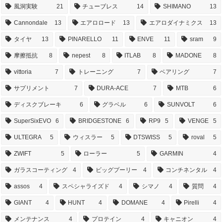
風洞実験
21
チューブレス
14
SHIMANO
13
Cannondale
13
エアロロード
13
エアロダイナミクス
13
タイヤ
13
PINARELLO
11
ENVE
11
sram
9
摩擦抵抗
8
nepest
8
ITLAB
8
MADONE
8
vittoria
7
トレーニング
7
ベアリング
7
サプリメント
7
DURA-ACE
7
MTB
6
ディスクブレーキ
6
グラベル
6
SUNVOLT
6
SuperSixEVO
6
BRIDGESTONE
6
RP9
5
VENGE
5
ULTEGRA
5
ウィスラー
5
DTSWISS
5
roval
5
ZWIFT
5
ローラー
5
GARMIN
4
ガラスコーティング
4
ビッグプーリー
4
コンチネンタル
4
assos
4
スペシャライズド
4
シマノ
4
質問
4
GIANT
4
HUNT
4
DOMANE
4
Pirelli
4
メンテナンス
4
プロテイン
4
キャニオン
4