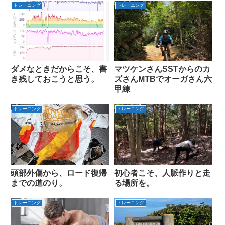
トレーニング
トレーニング
ダメなときだからこそ、書
マツケンさんSSTからのカ
き残しておこうと思う。
ズさんMTBでオーガさん六
甲練
トレーニング
トレーニング
頭部外傷から、ロード復帰
初心者こそ、人脈作りと走
までの道のり。
る場所を。
トレーニング
トレーニング