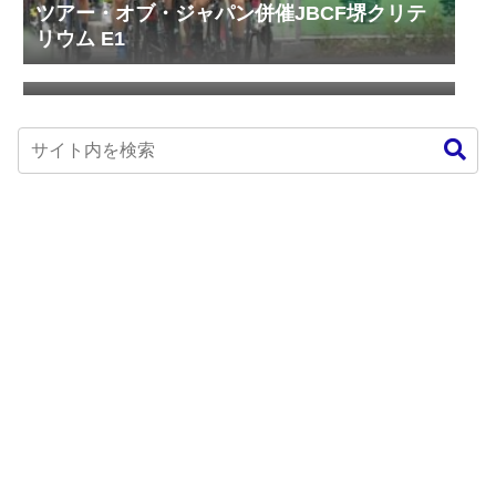
ツアー・オブ・ジャパン併催JBCF堺クリテ
リウム E1
ツール・ド・フランス 第12ステージ ブー
ル・ド・ペアージュ～マンド