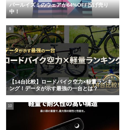
パールイズミのウェアが64%OFF投げ売り
中！
【14台比較】ロードバイク空力×軽量ランキ
ング！データが示す最強の一台とは？