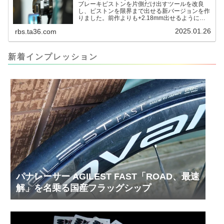
ブレーキピストンを片側だけ出すツールを改良
し、ピストンを限界まで出せる新バージョンを作
りました。前作よりも+2.18mm出せるようにな
りました。寸法設計に関しては、数パターンを作
2025.01.26
rbs.ta36.com
って、オイル漏れするまで試しました。最も安全
な寸法設計に落ち着いています。ピストン出しチ
キンレースの末のツール幾度となくオイル漏れし
ましたが、ギリギリまで攻めてますのでピストン
新着インプレッション
内部の汚れをさらに掃除できると思います。前作
の...
パナレーサー AGILEST FAST「ROAD、最速
解」を名乗る国産フラッグシップ