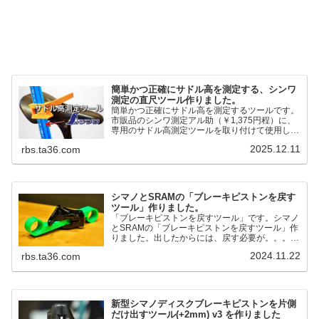
簡単かつ正確にサドル高を測定する、シンワ
測定の直尺ツール作りました。
簡単かつ正確にサドル高を測定するツールです。
市販品のシンワ測定アル助（￥1,375円程）に、
専用のサドル高測定ツールを取り付けて使用しま
す。これまで以上に、サドル高を容易に測定でき
2025.12.11
rbs.ta36.com
るようになりました。シンワ測定(Shinwa
Sokutei) アルミ直尺 アル助 1m ホワイト
65445posted at 2025.12.12シンワ測定(Shinwa
Sokutei)￥1,375Amazon.c...
シマノとSRAMの「ブレーキピストンを戻す
ツール」作りました。
「ブレーキピストンを戻すツール」です。シマノ
とSRAMの「ブレーキピストンを戻すツール」作
りました。出したからには、戻す必要が。。。で
も、タイヤレバーや六角レンチはつかってはダメ
2024.11.22
rbs.ta36.com
だと。。。▶「ブレーキピストンを戻すツール」
pic.twitter.com/jiwVmCb32N— IT技術者ロードバ
イク (@FJT_TKS) November 22, 2024何ができ
るのかというと、出ているピス...
新型シマノディスクブレーキピストンを片側
だけ出すツール(+2mm) v3 を作りました