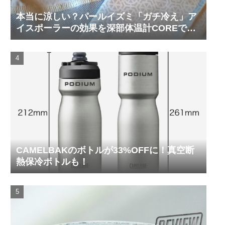
本当に涼しい？パールイズミ「ガチ冷え」ア
イスポーラーの効果を深部体温計COREで測
ってみた
CAMELBAKのボトルが33%OFFに！真空断
熱保冷ボトルも！