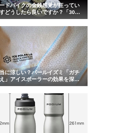
ードバイクの金銭感覚が狂ってい
すどうしたら良いですか？「30万
は安い」の正体
当に涼しい？パールイズミ「ガチ
え」アイスポーラーの効果を深部
温計COREで測ってみた