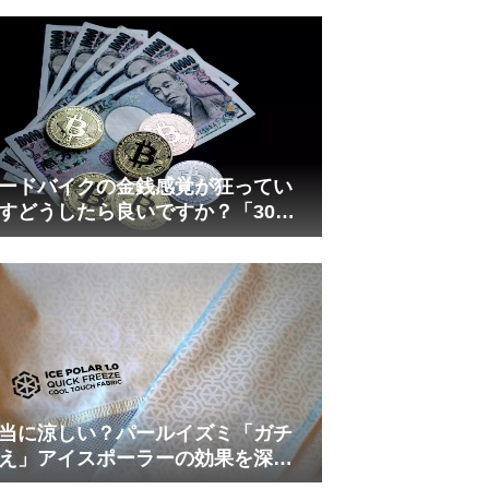
れしましたが、ギリギリまで攻め
てますのでピストン内部の汚れを
さらに掃除できると思います。前
作の...
ードバイクの金銭感覚が狂ってい
すどうしたら良いですか？「30万
は安い」の正体
当に涼しい？パールイズミ「ガチ
え」アイスポーラーの効果を深部
温計COREで測ってみた