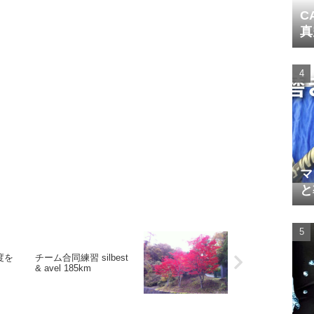
C
真
マ
と
度を
チーム合同練習 silbest
& avel 185km