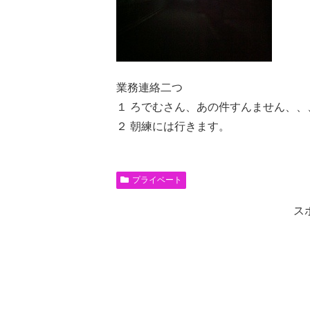
業務連絡二つ
１ ろでむさん、あの件すんません、、
２ 朝練には行きます。
プライベート
ス