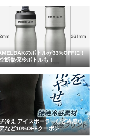
AMELBAKのボトルが33%OFFに！
空断熱保冷ボトルも！
チ冷え アイスポーラーなど冷感ウ
アなど10%OFFクーポン