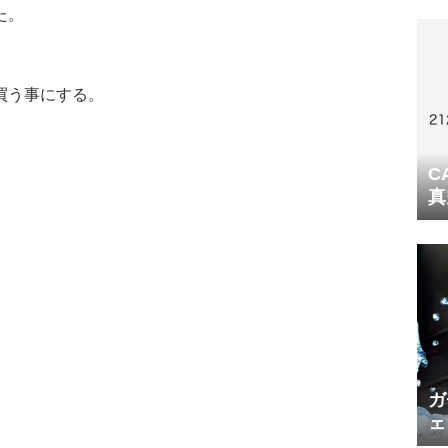
た。
買う事にする。
。
C
真
ガ
ェ