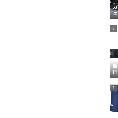
ガ
ェ
激
円