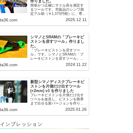
作りました。
簡単かつ正確にサドル高を測定す
るツールです。市販品のシンワ測
定アル助（￥1,375円程）に、専用
のサドル高測定ツールを取り付け
2025.12.11
.ta36.com
て使用します。これまで以上に、
サドル高を容易に測定できるよう
になりました。シンワ測定(Shinwa
Sokutei) アルミ直尺 アル助 1m ホ
シマノとSRAMの「ブレーキピ
ワイト 65445posted at 2025.12.12
ストンを戻すツール」作りまし
シンワ測定(Shinwa Sokutei)
た。
￥1,375Amazon.c...
「ブレーキピストンを戻すツー
ル」です。シマノとSRAMの「ブ
レーキピストンを戻すツール」作
りました。出したからには、戻す
2024.11.22
.ta36.com
必要が。。。でも、タイヤレバー
や六角レンチはつかってはダメだ
と。。。▶「ブレーキピストンを
戻すツール」
新型シマノディスクブレーキピ
pic.twitter.com/jiwVmCb32N— IT技
ストンを片側だけ出すツール
術者ロードバイク (@FJT_TKS)
(+2mm) v3 を作りました
November 22, 2024何ができるの
ブレーキピストンを片側だけ出す
かというと、出ているピス...
ツールを改良し、ピストンを限界
まで出せる新バージョンを作りま
した。前作よりも+2.18mm出せる
2025.01.26
.ta36.com
ようになりました。寸法設計に関
しては、数パターンを作って、オ
イル漏れするまで試しました。最
インプレッション
も安全な寸法設計に落ち着いてい
ます。ピストン出しチキンレース
の末のツール幾度となくオイル漏