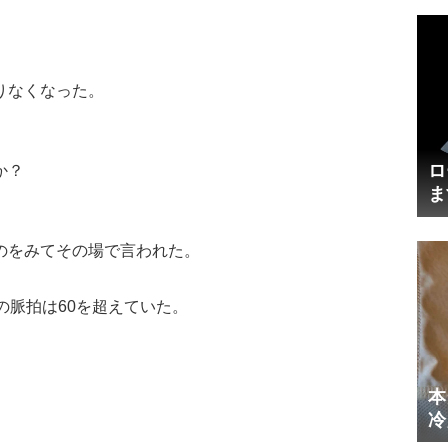
りなくなった。
ロ
か？
ま
円
のをみてその場で言われた。
の脈拍は60を超えていた。
本
冷
体