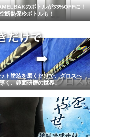
AMELBAKのボトルが33%OFFに！
空断熱保冷ボトルも！
ット塗装を磨くだけで、グロスへ
導く、鏡面研磨の世界。