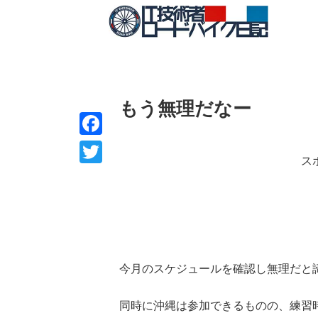
もう無理だなー
F
ス
a
T
c
w
e
i
b
t
o
t
今月のスケジュールを確認し無理だと
o
e
k
同時に沖縄は参加できるものの、練習
r