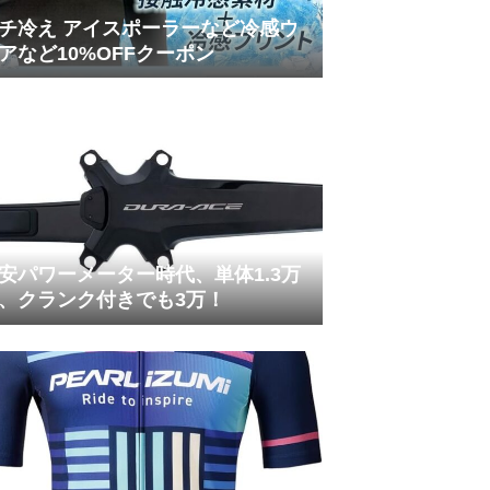
チ冷え アイスポーラーなど冷感ウ
アなど10%OFFクーポン
安パワーメーター時代、単体1.3万
、クランク付きでも3万！