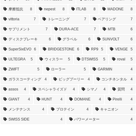
摩擦抵抗
8
nepest
8
ITLAB
8
MADONE
8
vittoria
7
トレーニング
7
ベアリング
7
サプリメント
7
DURA-ACE
7
MTB
6
ディスクブレーキ
6
グラベル
6
SUNVOLT
6
SuperSixEVO
6
BRIDGESTONE
6
RP9
5
VENGE
5
ULTEGRA
5
ウィスラー
5
DTSWISS
5
roval
5
ZWIFT
5
ローラー
5
GARMIN
4
ガラスコーティング
4
ビッグプーリー
4
コンチネンタル
4
assos
4
スペシャライズド
4
シマノ
4
質問
4
GIANT
4
HUNT
4
DOMANE
4
Pirelli
4
メンテナンス
4
プロテイン
4
キャニオン
4
SWISS SIDE
4
パワーメーター
4