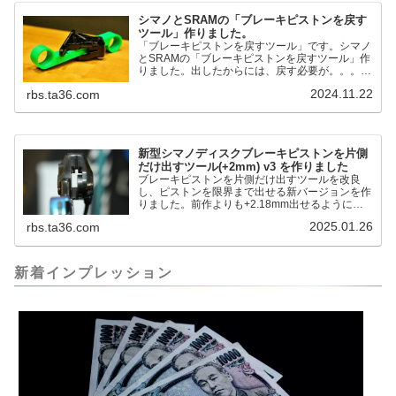
シマノとSRAMの「ブレーキピストンを戻す
ツール」作りました。
「ブレーキピストンを戻すツール」です。シマノ
とSRAMの「ブレーキピストンを戻すツール」作
りました。出したからには、戻す必要が。。。で
も、タイヤレバーや六角レンチはつかってはダメ
2024.11.22
rbs.ta36.com
だと。。。▶「ブレーキピストンを戻すツール」
pic.twitter.com/jiwVmCb32N— IT技術者ロードバ
イク (@FJT_TKS) November 22, 2024何ができ
るのかというと、出ているピス...
新型シマノディスクブレーキピストンを片側
だけ出すツール(+2mm) v3 を作りました
ブレーキピストンを片側だけ出すツールを改良
し、ピストンを限界まで出せる新バージョンを作
りました。前作よりも+2.18mm出せるようにな
りました。寸法設計に関しては、数パターンを作
2025.01.26
rbs.ta36.com
って、オイル漏れするまで試しました。最も安全
な寸法設計に落ち着いています。ピストン出しチ
キンレースの末のツール幾度となくオイル漏れし
ましたが、ギリギリまで攻めてますのでピストン
新着インプレッション
内部の汚れをさらに掃除できると思います。前作
の...