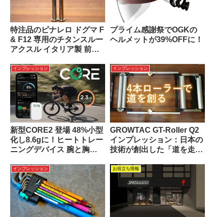
特注品のピナレロ ドグマ F
プライム感謝祭でOGKの
& F12 専用のチタンスルー
ヘルメットが39%OFFに！
アクスル イタリア製 前後
セット
インプレッション
インプレッション
新型CORE2 登場 48%小型
GROWTAC GT-Roller Q2
化し8.6gに！ヒートトレー
インプレッション：日本の
ニングデバイス 腕と胸に
技術が創出した「道を走
対応
る」感覚と静粛性の両立
インプレッション
お役立ち情報