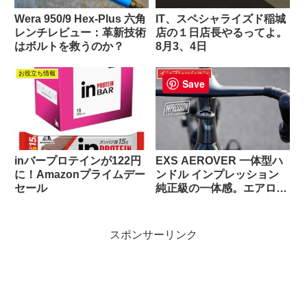
Wera 950/9 Hex-Plus 六角
IT、スペシャライズド稲城
レンチレビュー：革新技術
店の１日店長やるってよ。
はボルトを救うのか？
8月3、4日
お役立ち情報
インプレッション
Save
inバープロテインが122円
EXS AEROVER 一体型ハ
に！Amazonプライムデー
ンドル インプレッション
セール
純正級の一体感。エアロよ
り効いたのは”握りやす
さ”だった
スポンサーリンク