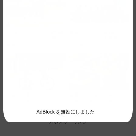
Coupe du Japon 京都湯船
魔界へようこそ MTBミス
Stage XCO 総合3位 MM40
テリーツアー@大阪北摂
優勝
2200mUP
MTB
MTB
自転車の乗り方をプロライ
菖蒲谷MTB耐久レース 泥
ダーから教わってきた話。
試合でも得るモノ多し
AdBlock を無効にしました
スポンサーリンク