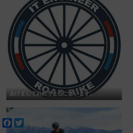
あけましておめでとうございます。
F
T
a
w
c
i