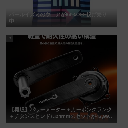
パールイズミのウェアが64%OFF投げ売り
中！
【再販】パワーメーター＋カーボンクランク
＋チタンスピンドル24mmのセットが43,999
円！