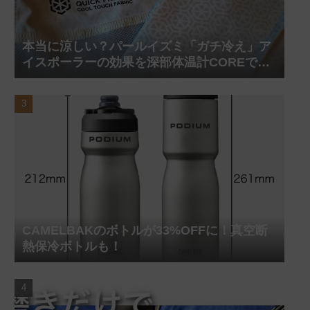
本当に涼しい？パールイズミ「ガチ冷え」ア
イスポーラーの効果を深部体温計COREで測
ってみた
CAMELBAKのボトルが33%OFFに！真空断
熱保冷ボトルも！