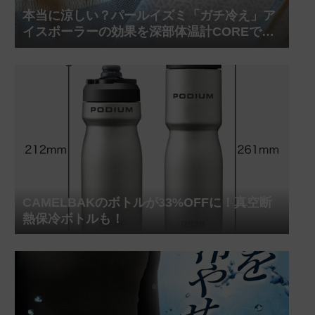
本当に涼しい？パールイズミ「ガチ冷え」ア
イスポーラーの効果を深部体温計COREで測
ってみた
CAMELBAKのボトルが33%OFFに！真空断
熱保冷ボトルも！