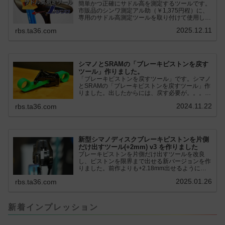
簡単かつ正確にサドル高を測定するツールです。
市販品のシンワ測定アル助（￥1,375円程）に、
専用のサドル高測定ツールを取り付けて使用しま
す。これまで以上に、サドル高を容易に測定でき
2025.12.11
rbs.ta36.com
るようになりました。シンワ測定(Shinwa
Sokutei) アルミ直尺 アル助 1m ホワイト
65445posted at 2025.12.12シンワ測定(Shinwa
Sokutei)￥1,375Amazon.c...
シマノとSRAMの「ブレーキピストンを戻す
ツール」作りました。
「ブレーキピストンを戻すツール」です。シマノ
とSRAMの「ブレーキピストンを戻すツール」作
りました。出したからには、戻す必要が。。。で
も、タイヤレバーや六角レンチはつかってはダメ
2024.11.22
rbs.ta36.com
だと。。。▶「ブレーキピストンを戻すツール」
pic.twitter.com/jiwVmCb32N— IT技術者ロードバ
イク (@FJT_TKS) November 22, 2024何ができ
るのかというと、出ているピス...
新型シマノディスクブレーキピストンを片側
だけ出すツール(+2mm) v3 を作りました
ブレーキピストンを片側だけ出すツールを改良
し、ピストンを限界まで出せる新バージョンを作
りました。前作よりも+2.18mm出せるようにな
りました。寸法設計に関しては、数パターンを作
2025.01.26
rbs.ta36.com
って、オイル漏れするまで試しました。最も安全
な寸法設計に落ち着いています。ピストン出しチ
キンレースの末のツール幾度となくオイル漏れし
ましたが、ギリギリまで攻めてますのでピストン
新着インプレッション
内部の汚れをさらに掃除できると思います。前作
の...