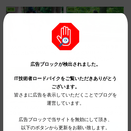
MTB
MTB
Coupe de Japon MTB や
2024全日本自転車競技選
わたはま国際 MM40 3位
手権大会MTB XCO 男子
MM 総合6位 年代別2位
広告ブロックが検出されました。
MTB
MTB
IT技術者ロードバイクをご覧いただきありがとう
ございます。
皆さまに広告を表示していただくことでブログを
運営しています。
Coupe du Japon 美山
【初心者】ロードバイク乗
XCO 総合5位 MM40 優勝
り向けMTBバイクの選び方
広告ブロックで当サイトを無効にして頂き、
MTB
MTB
以下のボタンから更新をお願い致します。