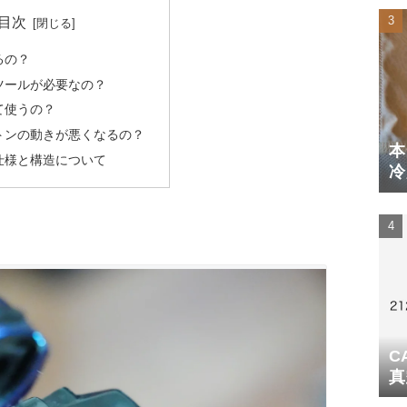
目次
るの？
ツールが必要なの？
て使うの？
トンの動きが悪くなるの？
本
仕様と構造について
冷
体
C
真