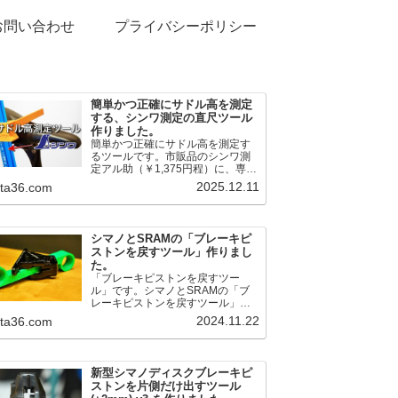
お問い合わせ
プライバシーポリシー
簡単かつ正確にサドル高を測定
する、シンワ測定の直尺ツール
作りました。
簡単かつ正確にサドル高を測定す
るツールです。市販品のシンワ測
定アル助（￥1,375円程）に、専用
のサドル高測定ツールを取り付け
2025.12.11
.ta36.com
て使用します。これまで以上に、
サドル高を容易に測定できるよう
になりました。シンワ測定(Shinwa
Sokutei) アルミ直尺 アル助 1m ホ
シマノとSRAMの「ブレーキピ
ワイト 65445posted at 2025.12.12
ストンを戻すツール」作りまし
シンワ測定(Shinwa Sokutei)
た。
￥1,375Amazon.c...
「ブレーキピストンを戻すツー
ル」です。シマノとSRAMの「ブ
レーキピストンを戻すツール」作
りました。出したからには、戻す
2024.11.22
.ta36.com
必要が。。。でも、タイヤレバー
や六角レンチはつかってはダメだ
と。。。▶「ブレーキピストンを
戻すツール」
新型シマノディスクブレーキピ
pic.twitter.com/jiwVmCb32N— IT技
ストンを片側だけ出すツール
術者ロードバイク (@FJT_TKS)