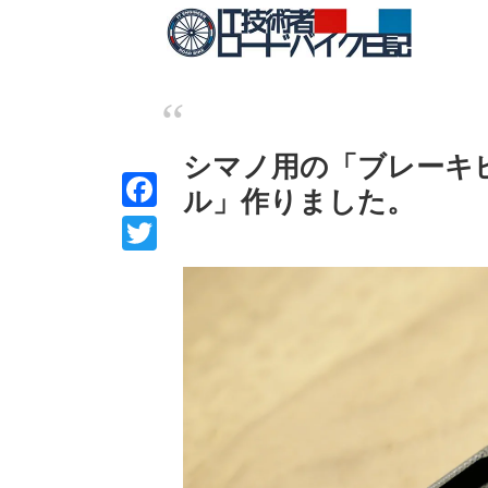
シマノ用の「ブレーキ
ル」作りました。
F
a
T
c
w
e
i
b
t
o
t
o
e
k
r