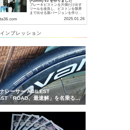
(+2mm) v3 を作りました
November 22, 2024何ができるの
ブレーキピストンを片側だけ出す
かというと、出ているピス...
ツールを改良し、ピストンを限界
まで出せる新バージョンを作りま
した。前作よりも+2.18mm出せる
2025.01.26
.ta36.com
ようになりました。寸法設計に関
しては、数パターンを作って、オ
イル漏れするまで試しました。最
インプレッション
も安全な寸法設計に落ち着いてい
ます。ピストン出しチキンレース
の末のツール幾度となくオイル漏
れしましたが、ギリギリまで攻め
てますのでピストン内部の汚れを
さらに掃除できると思います。前
作の...
ナレーサー AGILEST
AST「ROAD、最速解」を名乗る国
フラッグシップ