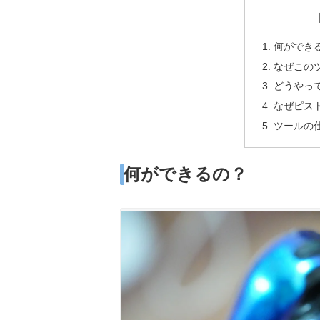
何ができ
なぜこの
どうやっ
なぜピス
ツールの
何ができるの？