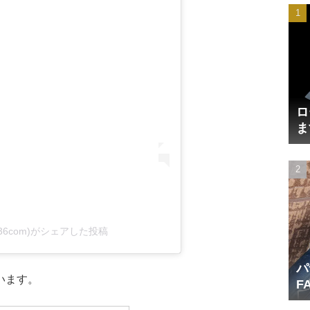
ロ
ま
円
36com)がシェアした投稿
パ
います。
F
産