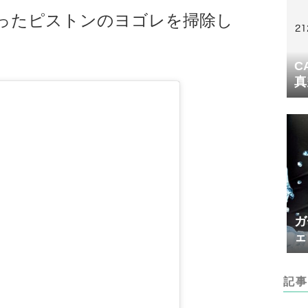
った
ピストンのヨゴレを掃除し
C
真
ガ
ェ
記事