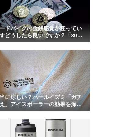
ードバイクの金銭感覚が狂ってい
すどうしたら良いですか？「30万
は安い」の正体
当に涼しい？パールイズミ「ガチ
え」アイスポーラーの効果を深部
温計COREで測ってみた