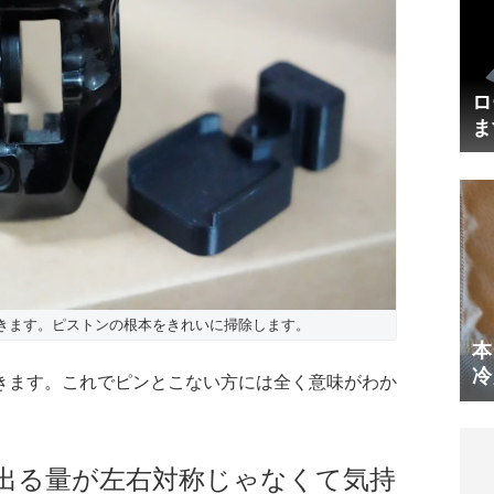
ロ
ま
円
きます。ピストンの根本をきれいに掃除します。
本
冷
きます。これでピンとこない方には全く意味がわか
体
出る量が左右対称じゃなくて気持