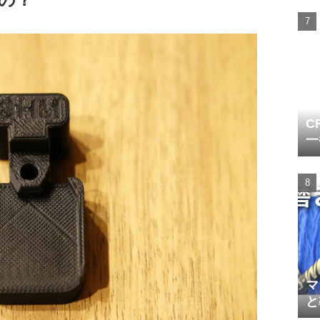
C
一
マ
と