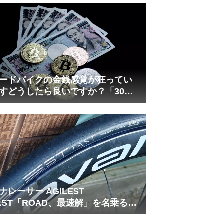
ードバイクの金銭感覚が狂ってい
すどうしたら良いですか？「30万
は安い」の正体
ナレーサー AGILEST
AST「ROAD、最速解」を名乗る国
フラッグシップ