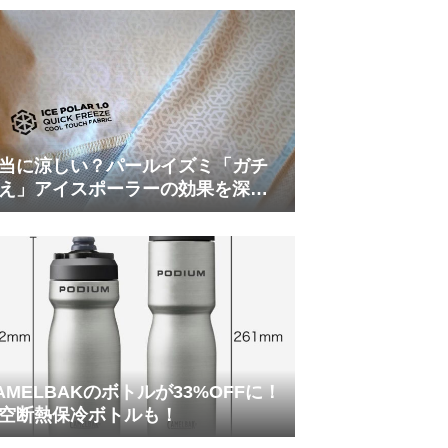
当に涼しい？パールイズミ「ガチ
え」アイスポーラーの効果を深部
温計COREで測ってみた
AMELBAKのボトルが33%OFFに！
空断熱保冷ボトルも！