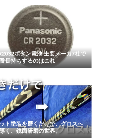
R2032ボタン電池 主要メーカ7社で
番長持ちするのはこれ
ット塗装を磨くだけで、グロスへ
導く、鏡面研磨の世界。