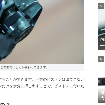
P
―
時
ると左右で出しろが変わってきます。
することができます。一方のピストンは出てこない
ンだけを余分に押し出すことで、ピストンに付いた
激
円
の？