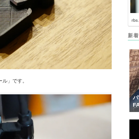
rbs
新着
ール」です。
パ
F
産