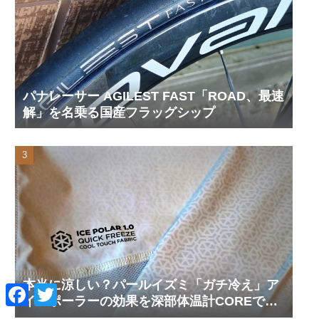
パナレーサー AGILEST FAST「ROAD、最速
解」を名乗る国産フラッグシップ
本当に涼しい？パールイズミ「ガチ冷え」ア
F
T
a
w
イスポーラーの効果を深部体温計COREで測
c
i
ってみた