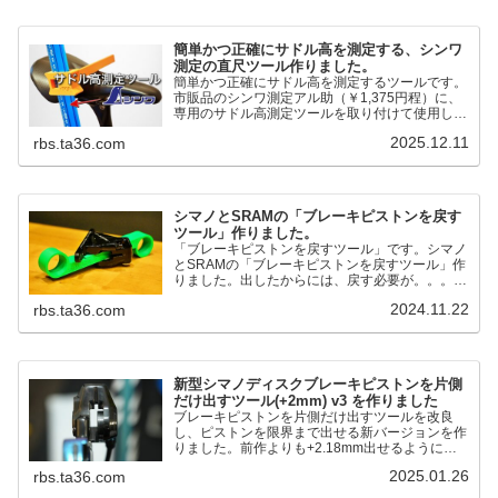
簡単かつ正確にサドル高を測定する、シンワ
測定の直尺ツール作りました。
簡単かつ正確にサドル高を測定するツールです。
市販品のシンワ測定アル助（￥1,375円程）に、
専用のサドル高測定ツールを取り付けて使用しま
す。これまで以上に、サドル高を容易に測定でき
2025.12.11
rbs.ta36.com
るようになりました。シンワ測定(Shinwa
Sokutei) アルミ直尺 アル助 1m ホワイト
65445posted at 2025.12.12シンワ測定(Shinwa
Sokutei)￥1,375Amazon.c...
シマノとSRAMの「ブレーキピストンを戻す
ツール」作りました。
「ブレーキピストンを戻すツール」です。シマノ
とSRAMの「ブレーキピストンを戻すツール」作
りました。出したからには、戻す必要が。。。で
も、タイヤレバーや六角レンチはつかってはダメ
2024.11.22
rbs.ta36.com
だと。。。▶「ブレーキピストンを戻すツール」
pic.twitter.com/jiwVmCb32N— IT技術者ロードバ
イク (@FJT_TKS) November 22, 2024何ができ
るのかというと、出ているピス...
新型シマノディスクブレーキピストンを片側
だけ出すツール(+2mm) v3 を作りました
ブレーキピストンを片側だけ出すツールを改良
し、ピストンを限界まで出せる新バージョンを作
りました。前作よりも+2.18mm出せるようにな
りました。寸法設計に関しては、数パターンを作
2025.01.26
rbs.ta36.com
って、オイル漏れするまで試しました。最も安全
な寸法設計に落ち着いています。ピストン出しチ