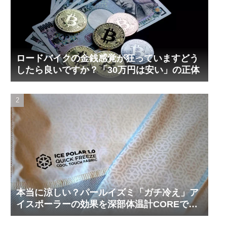
ロードバイクの金銭感覚が狂っていますどう
したら良いですか？「30万円は安い」の正体
本当に涼しい？パールイズミ「ガチ冷え」ア
イスポーラーの効果を深部体温計COREで測
ってみた