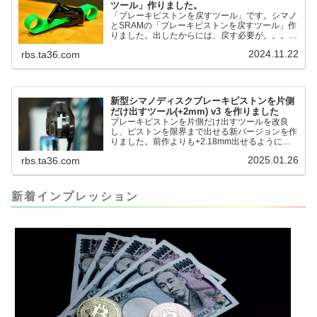
ツール」作りました。
「ブレーキピストンを戻すツール」です。シマノ
とSRAMの「ブレーキピストンを戻すツール」作
りました。出したからには、戻す必要が。。。で
も、タイヤレバーや六角レンチはつかってはダメ
2024.11.22
rbs.ta36.com
だと。。。▶「ブレーキピストンを戻すツール」
pic.twitter.com/jiwVmCb32N— IT技術者ロードバ
イク (@FJT_TKS) November 22, 2024何ができ
るのかというと、出ているピス...
新型シマノディスクブレーキピストンを片側
だけ出すツール(+2mm) v3 を作りました
ブレーキピストンを片側だけ出すツールを改良
し、ピストンを限界まで出せる新バージョンを作
りました。前作よりも+2.18mm出せるようにな
りました。寸法設計に関しては、数パターンを作
2025.01.26
rbs.ta36.com
って、オイル漏れするまで試しました。最も安全
な寸法設計に落ち着いています。ピストン出しチ
キンレースの末のツール幾度となくオイル漏れし
ましたが、ギリギリまで攻めてますのでピストン
新着インプレッション
内部の汚れをさらに掃除できると思います。前作
の...