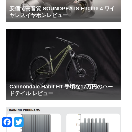
安価で高音質 SOUNDPEATS Engine 4 ワイ
ヤレスイヤホンレビュー
Cannondale Habit HT 手頃な17万円のハー
ドテイル レビュー
F
T
a
w
c
i