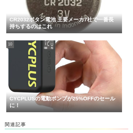
CR2032ボタン電池 主要メーカ7社で一番長
持ちするのはこれ
CYCPLUSの電動ポンプが25%OFFのセール
に！
関連記事