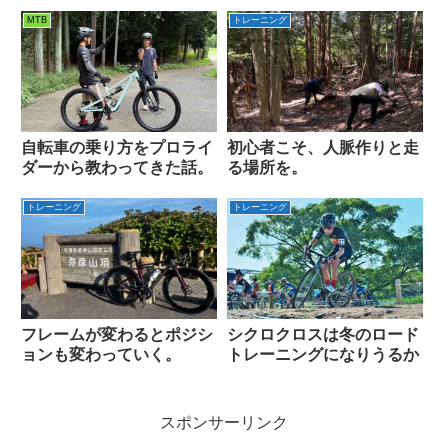
MTB
トレーニング
自転車の乗り方をプロライ
初心者こそ、人脈作りと走
ダーから教わってきた話。
る場所を。
トレーニング
トレーニング
フレームが変わるとポジシ
シクロクロスは冬のロード
ョンも変わっていく。
トレーニングになりうるか
スポンサーリンク