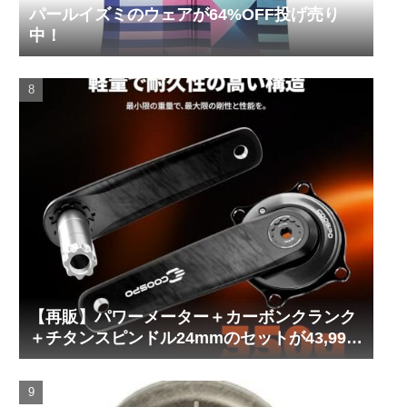
パールイズミのウェアが64%OFF投げ売り
中！
【再販】パワーメーター＋カーボンクランク
＋チタンスピンドル24mmのセットが43,999
円！