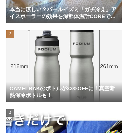
本当に涼しい？パールイズミ「ガチ冷え」ア
イスポーラーの効果を深部体温計COREで測
ってみた
CAMELBAKのボトルが33%OFFに！真空断
熱保冷ボトルも！