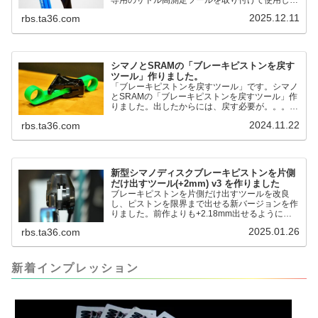
す。これまで以上に、サドル高を容易に測定でき
2025.12.11
rbs.ta36.com
るようになりました。シンワ測定(Shinwa
Sokutei) アルミ直尺 アル助 1m ホワイト
65445posted at 2025.12.12シンワ測定(Shinwa
Sokutei)￥1,375Amazon.c...
シマノとSRAMの「ブレーキピストンを戻す
ツール」作りました。
「ブレーキピストンを戻すツール」です。シマノ
とSRAMの「ブレーキピストンを戻すツール」作
りました。出したからには、戻す必要が。。。で
も、タイヤレバーや六角レンチはつかってはダメ
2024.11.22
rbs.ta36.com
だと。。。▶「ブレーキピストンを戻すツール」
pic.twitter.com/jiwVmCb32N— IT技術者ロードバ
イク (@FJT_TKS) November 22, 2024何ができ
るのかというと、出ているピス...
新型シマノディスクブレーキピストンを片側
だけ出すツール(+2mm) v3 を作りました
ブレーキピストンを片側だけ出すツールを改良
し、ピストンを限界まで出せる新バージョンを作
りました。前作よりも+2.18mm出せるようにな
りました。寸法設計に関しては、数パターンを作
2025.01.26
rbs.ta36.com
って、オイル漏れするまで試しました。最も安全
な寸法設計に落ち着いています。ピストン出しチ
キンレースの末のツール幾度となくオイル漏れし
ましたが、ギリギリまで攻めてますのでピストン
新着インプレッション
内部の汚れをさらに掃除できると思います。前作
の...