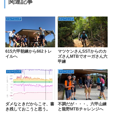
関連記事
トレーニング
トレーニング
615六甲朝練から662トレ
マツケンさんSSTからのカ
イルへ
ズさんMTBでオーガさん六
甲練
トレーニング
トレーニング
ダメなときだからこそ、書
不調だが・・・、六甲山練
き残しておこうと思う。
と龍野MTBチャレンジへ