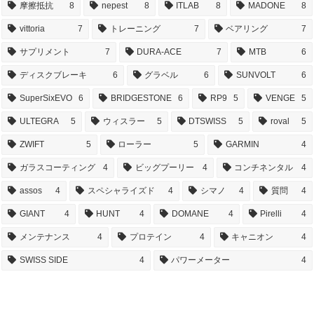
摩擦抵抗
8
nepest
8
ITLAB
8
MADONE
8
vittoria
7
トレーニング
7
ベアリング
7
サプリメント
7
DURA-ACE
7
MTB
6
ディスクブレーキ
6
グラベル
6
SUNVOLT
6
SuperSixEVO
6
BRIDGESTONE
6
RP9
5
VENGE
5
ULTEGRA
5
ウィスラー
5
DTSWISS
5
roval
5
ZWIFT
5
ローラー
5
GARMIN
4
ガラスコーティング
4
ビッグプーリー
4
コンチネンタル
4
assos
4
スペシャライズド
4
シマノ
4
質問
4
GIANT
4
HUNT
4
DOMANE
4
Pirelli
4
メンテナンス
4
プロテイン
4
キャニオン
4
SWISS SIDE
4
パワーメーター
4