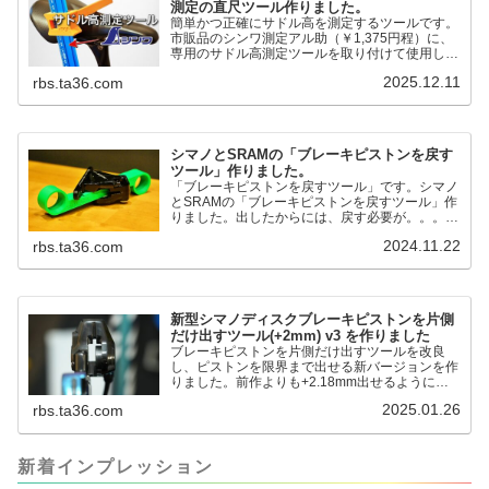
測定の直尺ツール作りました。
簡単かつ正確にサドル高を測定するツールです。
市販品のシンワ測定アル助（￥1,375円程）に、
専用のサドル高測定ツールを取り付けて使用しま
す。これまで以上に、サドル高を容易に測定でき
2025.12.11
rbs.ta36.com
るようになりました。シンワ測定(Shinwa
Sokutei) アルミ直尺 アル助 1m ホワイト
65445posted at 2025.12.12シンワ測定(Shinwa
Sokutei)￥1,375Amazon.c...
シマノとSRAMの「ブレーキピストンを戻す
ツール」作りました。
「ブレーキピストンを戻すツール」です。シマノ
とSRAMの「ブレーキピストンを戻すツール」作
りました。出したからには、戻す必要が。。。で
も、タイヤレバーや六角レンチはつかってはダメ
2024.11.22
rbs.ta36.com
だと。。。▶「ブレーキピストンを戻すツール」
pic.twitter.com/jiwVmCb32N— IT技術者ロードバ
イク (@FJT_TKS) November 22, 2024何ができ
るのかというと、出ているピス...
新型シマノディスクブレーキピストンを片側
だけ出すツール(+2mm) v3 を作りました
ブレーキピストンを片側だけ出すツールを改良
し、ピストンを限界まで出せる新バージョンを作
りました。前作よりも+2.18mm出せるようにな
りました。寸法設計に関しては、数パターンを作
2025.01.26
rbs.ta36.com
って、オイル漏れするまで試しました。最も安全
な寸法設計に落ち着いています。ピストン出しチ
キンレースの末のツール幾度となくオイル漏れし
ましたが、ギリギリまで攻めてますのでピストン
新着インプレッション
内部の汚れをさらに掃除できると思います。前作
の...