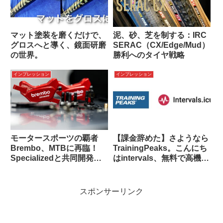
マット塗装を磨くだけで、
泥、砂、芝を制する：IRC
グロスへと導く、鏡面研磨
SERAC（CX/Edge/Mud）
の世界。
勝利へのタイヤ戦略
インプレッション
インプレッション
モータースポーツの覇者
【課金辞めた】さようなら
Brembo、MTBに再臨！
TrainingPeaks。こんにち
Specializedと共同開発ブ
はintervals、無料で高機能
レーキが示す未来の制動基
なトレーニング管理を。
準
スポンサーリンク