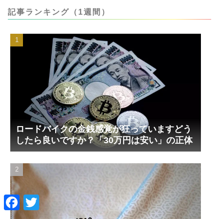
記事ランキング（1週間）
ロードバイクの金銭感覚が狂っていますどう
したら良いですか？「30万円は安い」の正体
F
T
a
w
c
i