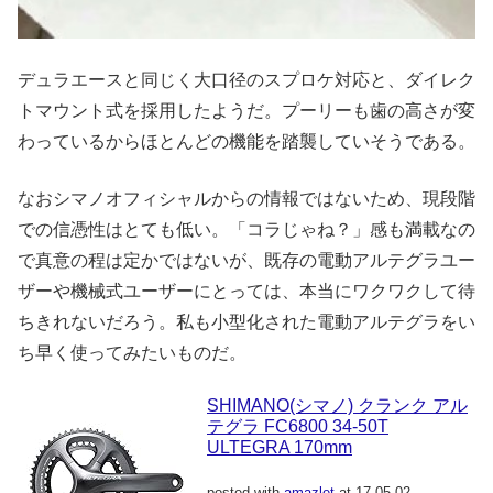
デュラエースと同じく大口径のスプロケ対応と、ダイレク
トマウント式を採用したようだ。プーリーも歯の高さが変
わっているからほとんどの機能を踏襲していそうである。
なおシマノオフィシャルからの情報ではないため、現段階
での信憑性はとても低い。「コラじゃね？」感も満載なの
で真意の程は定かではないが、既存の電動アルテグラユー
ザーや機械式ユーザーにとっては、本当にワクワクして待
ちきれないだろう。私も小型化された電動アルテグラをい
ち早く使ってみたいものだ。
SHIMANO(シマノ) クランク アル
テグラ FC6800 34-50T
ULTEGRA 170mm
posted with
amazlet
at 17.05.02