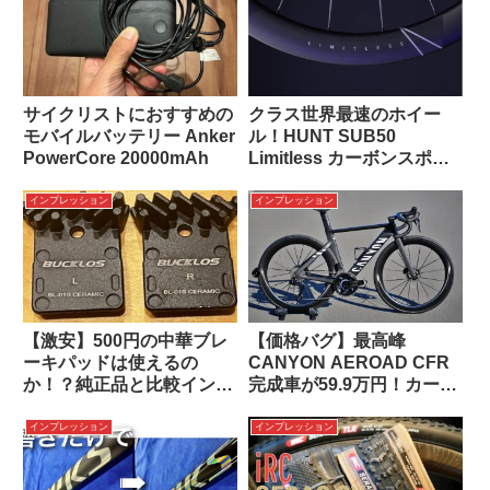
サイクリストにおすすめの
クラス世界最速のホイー
モバイルバッテリー Anker
ル！HUNT SUB50
PowerCore 20000mAh
Limitless カーボンスポー
クがついに登場！
インプレッション
インプレッション
【激安】500円の中華ブレ
【価格バグ】最高峰
ーキパッドは使えるの
CANYON AEROAD CFR
か！？純正品と比較インプ
完成車が59.9万円！カーボ
レッション！【良い中華】
ンホイール、カーボンクラ
ンク、Dura-Aceローター
インプレッション
インプレッション
搭載！【限定販売】