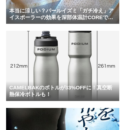
本当に涼しい？パールイズミ「ガチ冷え」ア
イスポーラーの効果を深部体温計COREで測
ってみた
CAMELBAKのボトルが33%OFFに！真空断
熱保冷ボトルも！