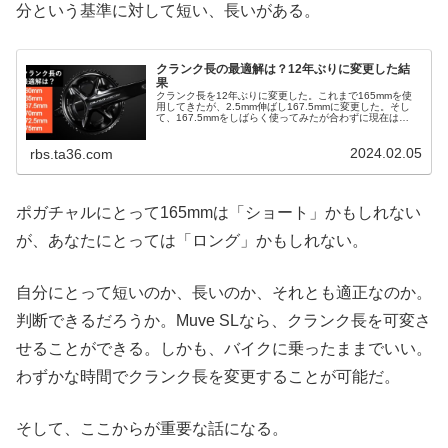
分という基準に対して短い、長いがある。
クランク長の最適解は？12年ぶりに変更した結
果
クランク長を12年ぶりに変更した。これまで165mmを使
用してきたが、2.5mm伸ばし167.5mmに変更した。そし
て、167.5mmをしばらく使ってみたが合わずに現在は
165mmを使っている、という話だ。クランク長を変更した
理由としては「165mmが短く感じてきた」という単純かつ
2024.02.05
感覚的な理由だった。変更するまでにさまざまな論文を漁
rbs.ta36.com
り調査をおこなったが明確な判断材料はほとんどなかっ
た。結論はクラン...
ポガチャルにとって165mmは「ショート」かもしれない
が、あなたにとっては「ロング」かもしれない。
自分にとって短いのか、長いのか、それとも適正なのか。
判断できるだろうか。Muve SLなら、クランク長を可変さ
せることができる。しかも、バイクに乗ったままでいい。
わずかな時間でクランク長を変更することが可能だ。
そして、ここからが重要な話になる。