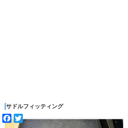
サドルフィッティング
F
T
a
w
c
i