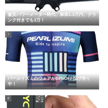
激安パワーメーター時代、単体1.3万円、クラ
ンク付きでも3万！
パールイズミのウェアが64%OFF投げ売り
中！