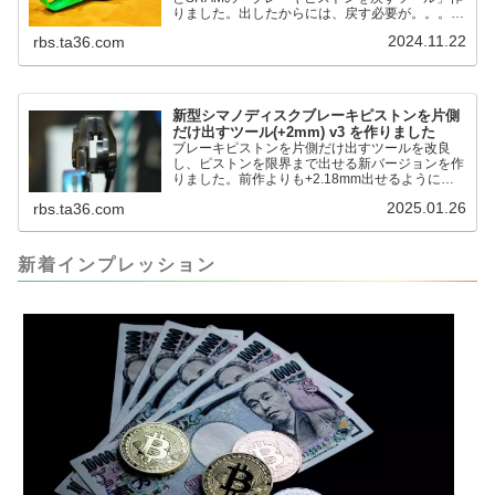
りました。出したからには、戻す必要が。。。で
も、タイヤレバーや六角レンチはつかってはダメ
2024.11.22
rbs.ta36.com
だと。。。▶「ブレーキピストンを戻すツール」
pic.twitter.com/jiwVmCb32N— IT技術者ロードバ
イク (@FJT_TKS) November 22, 2024何ができ
るのかというと、出ているピス...
新型シマノディスクブレーキピストンを片側
だけ出すツール(+2mm) v3 を作りました
ブレーキピストンを片側だけ出すツールを改良
し、ピストンを限界まで出せる新バージョンを作
りました。前作よりも+2.18mm出せるようにな
りました。寸法設計に関しては、数パターンを作
2025.01.26
rbs.ta36.com
って、オイル漏れするまで試しました。最も安全
な寸法設計に落ち着いています。ピストン出しチ
キンレースの末のツール幾度となくオイル漏れし
ましたが、ギリギリまで攻めてますのでピストン
新着インプレッション
内部の汚れをさらに掃除できると思います。前作
の...