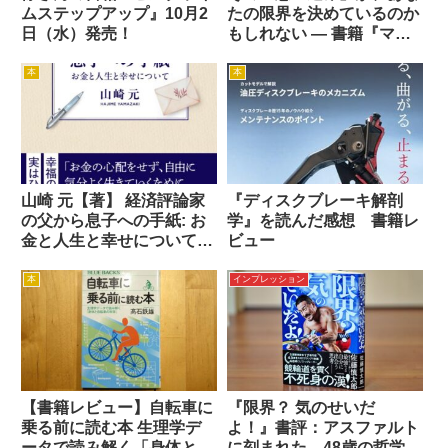
ムステップアップ』10月2
たの限界を決めているのか
日（水）発売！
もしれない ― 書籍『マイ
ンドセット「やればでき
る！」の研究』
本
本
山崎 元【著】 経済評論家
『ディスクブレーキ解剖
の父から息子への手紙: お
学』を読んだ感想 書籍レ
金と人生と幸せについて
ビュー
2024年2月22日発売【書
籍】
本
インプレッション
【書籍レビュー】自転車に
『限界？ 気のせいだ
乗る前に読む本 生理学デ
よ！』書評：アスファルト
ータで読み解く「身体と自
に刻まれた、48歳の哲学者