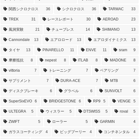
関西シクロクロス
36
シクロクロス
36
TARMAC
33
TREK
31
レースレポート
30
AEROAD
23
風洞実験
21
チューブレス
14
SHIMANO
13
Cannondale
13
エアロロード
13
エアロダイナミクス
13
タイヤ
13
PINARELLO
11
ENVE
11
sram
9
摩擦抵抗
8
nepest
8
ITLAB
8
MADONE
8
vittoria
7
トレーニング
7
ベアリング
7
サプリメント
7
DURA-ACE
7
MTB
6
ディスクブレーキ
6
グラベル
6
SUNVOLT
6
SuperSixEVO
6
BRIDGESTONE
6
RP9
5
VENGE
5
ULTEGRA
5
ウィスラー
5
DTSWISS
5
roval
5
ZWIFT
5
ローラー
5
GARMIN
4
ガラスコーティング
4
ビッグプーリー
4
コンチネンタル
4