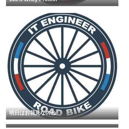
明日はお花見なのね
【IYH】LOOK 595 Ultra Pro Team 2008【到
着】