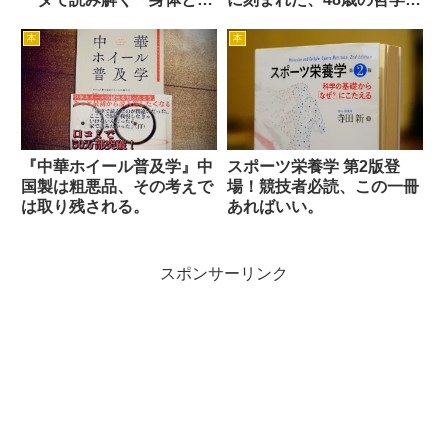
転車の科学」
の闘争と再生の記録
本
本
『中華ホイール普及学』中
スポーツ栄養学 第2版登
国製は粗悪品、その考えで
場！競技者必読、この一冊
は取り残される。
あればいい。
スポンサーリンク