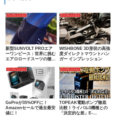
インプレッション
インプレッション
新型SUNVOLT PROエア
WISHBONE 3D形状の高強
ーワンピース：世界に挑む
度ダイレクトマウントハン
エアロロードスーツの徹底
ガー インプレッション
解剖
インプレッション
インプレッション
GoProが35%OFFに！
TOPEAK電動ポンプ徹底
Amazonセールで過去最安
比較！ライバル3機種との
値に！
「決定的な差」E-