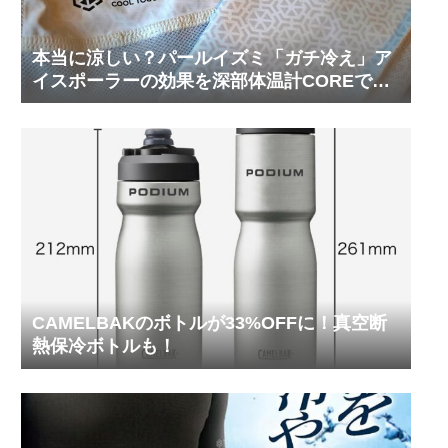
本当に涼しい？パールイズミ「ガチ冷え」ア
イスポーラーの効果を深部体温計COREで測
ってみた
CAMELBAKのボトルが33%OFFに！真空断
熱保冷ボトルも！