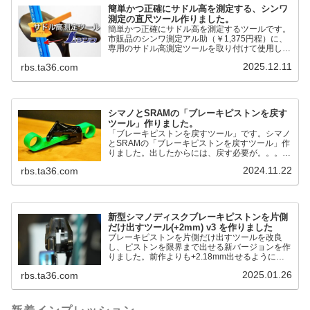
簡単かつ正確にサドル高を測定する、シンワ
測定の直尺ツール作りました。
簡単かつ正確にサドル高を測定するツールです。
市販品のシンワ測定アル助（￥1,375円程）に、
専用のサドル高測定ツールを取り付けて使用しま
す。これまで以上に、サドル高を容易に測定でき
2025.12.11
rbs.ta36.com
るようになりました。シンワ測定(Shinwa
Sokutei) アルミ直尺 アル助 1m ホワイト
65445posted at 2025.12.12シンワ測定(Shinwa
Sokutei)￥1,375Amazon.c...
シマノとSRAMの「ブレーキピストンを戻す
ツール」作りました。
「ブレーキピストンを戻すツール」です。シマノ
とSRAMの「ブレーキピストンを戻すツール」作
りました。出したからには、戻す必要が。。。で
も、タイヤレバーや六角レンチはつかってはダメ
2024.11.22
rbs.ta36.com
だと。。。▶「ブレーキピストンを戻すツール」
pic.twitter.com/jiwVmCb32N— IT技術者ロードバ
イク (@FJT_TKS) November 22, 2024何ができ
るのかというと、出ているピス...
新型シマノディスクブレーキピストンを片側
だけ出すツール(+2mm) v3 を作りました
ブレーキピストンを片側だけ出すツールを改良
し、ピストンを限界まで出せる新バージョンを作
りました。前作よりも+2.18mm出せるようにな
りました。寸法設計に関しては、数パターンを作
2025.01.26
rbs.ta36.com
って、オイル漏れするまで試しました。最も安全
な寸法設計に落ち着いています。ピストン出しチ
キンレースの末のツール幾度となくオイル漏れし
ましたが、ギリギリまで攻めてますのでピストン