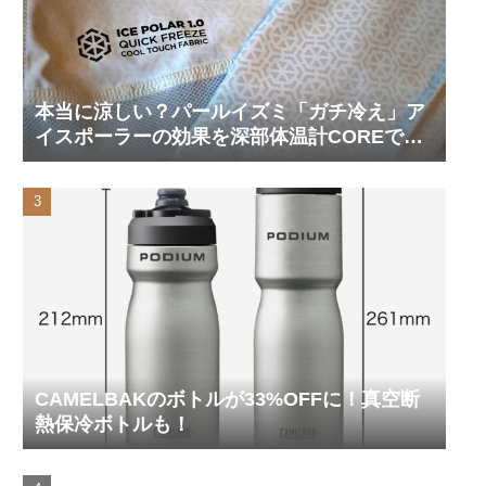
本当に涼しい？パールイズミ「ガチ冷え」ア
イスポーラーの効果を深部体温計COREで測
ってみた
CAMELBAKのボトルが33%OFFに！真空断
熱保冷ボトルも！