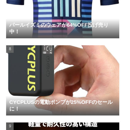
パールイズミのウェアが64%OFF投げ売り
中！
CYCPLUSの電動ポンプが25%OFFのセール
に！