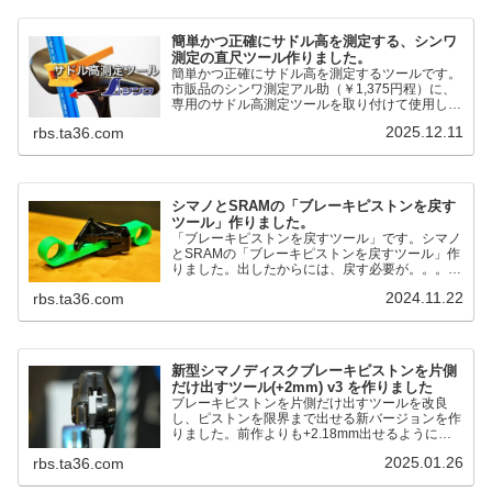
簡単かつ正確にサドル高を測定する、シンワ
測定の直尺ツール作りました。
簡単かつ正確にサドル高を測定するツールです。
市販品のシンワ測定アル助（￥1,375円程）に、
専用のサドル高測定ツールを取り付けて使用しま
す。これまで以上に、サドル高を容易に測定でき
2025.12.11
rbs.ta36.com
るようになりました。シンワ測定(Shinwa
Sokutei) アルミ直尺 アル助 1m ホワイト
65445posted at 2025.12.12シンワ測定(Shinwa
Sokutei)￥1,375Amazon.c...
シマノとSRAMの「ブレーキピストンを戻す
ツール」作りました。
「ブレーキピストンを戻すツール」です。シマノ
とSRAMの「ブレーキピストンを戻すツール」作
りました。出したからには、戻す必要が。。。で
も、タイヤレバーや六角レンチはつかってはダメ
2024.11.22
rbs.ta36.com
だと。。。▶「ブレーキピストンを戻すツール」
pic.twitter.com/jiwVmCb32N— IT技術者ロードバ
イク (@FJT_TKS) November 22, 2024何ができ
るのかというと、出ているピス...
新型シマノディスクブレーキピストンを片側
だけ出すツール(+2mm) v3 を作りました
ブレーキピストンを片側だけ出すツールを改良
し、ピストンを限界まで出せる新バージョンを作
りました。前作よりも+2.18mm出せるようにな
りました。寸法設計に関しては、数パターンを作
2025.01.26
rbs.ta36.com
って、オイル漏れするまで試しました。最も安全
な寸法設計に落ち着いています。ピストン出しチ