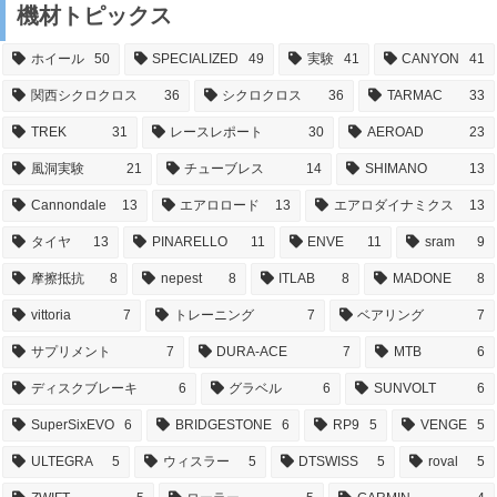
機材トピックス
ホイール
50
SPECIALIZED
49
実験
41
CANYON
41
関西シクロクロス
36
シクロクロス
36
TARMAC
33
TREK
31
レースレポート
30
AEROAD
23
風洞実験
21
チューブレス
14
SHIMANO
13
Cannondale
13
エアロロード
13
エアロダイナミクス
13
タイヤ
13
PINARELLO
11
ENVE
11
sram
9
摩擦抵抗
8
nepest
8
ITLAB
8
MADONE
8
vittoria
7
トレーニング
7
ベアリング
7
サプリメント
7
DURA-ACE
7
MTB
6
ディスクブレーキ
6
グラベル
6
SUNVOLT
6
SuperSixEVO
6
BRIDGESTONE
6
RP9
5
VENGE
5
ULTEGRA
5
ウィスラー
5
DTSWISS
5
roval
5