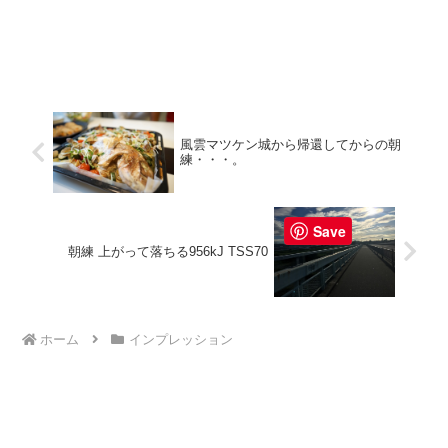
風雲マツケン城から帰還してからの朝
練・・・。
Save
朝練 上がって落ちる956kJ TSS70
ホーム
インプレッション