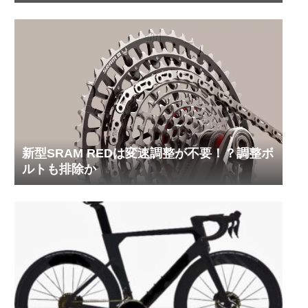
の革新性
新型SRAM REDは変速調整が不要！？調整ボ
ルトも排除か