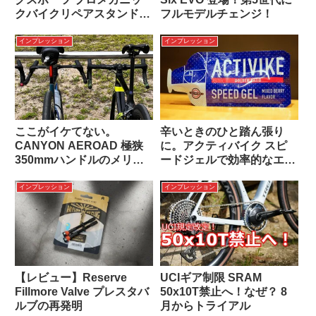
クバイクリペアスタンド
フルモデルチェンジ！
インプレッション
インプレッション
インプレッション
ここがイケてない。
辛いときのひと踏ん張り
CANYON AEROAD 極狭
に。アクティバイク スピ
350mmハンドルのメリッ
ードジェルで効率的なエネ
トとデメリット
ルギー補給を
インプレッション
インプレッション
【レビュー】Reserve
UCIギア制限 SRAM
Fillmore Valve プレスタバ
50x10T禁止へ！なぜ？ 8
ルブの再発明
月からトライアル