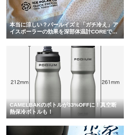
本当に涼しい？パールイズミ「ガチ冷え」ア
イスポーラーの効果を深部体温計COREで測
ってみた
CAMELBAKのボトルが33%OFFに！真空断
熱保冷ボトルも！