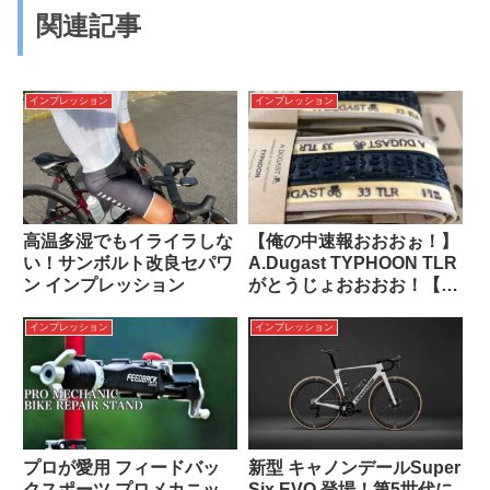
関連記事
インプレッション
インプレッション
高温多湿でもイライラしな
【俺の中速報おおおぉ！】
い！サンボルト改良セパワ
A.Dugast TYPHOON TLR
ン インプレッション
がとうじょおおおお！【歓
喜！】
インプレッション
インプレッション
プロが愛用 フィードバッ
新型 キャノンデールSuper
クスポーツ プロメカニッ
Six EVO 登場！第5世代に