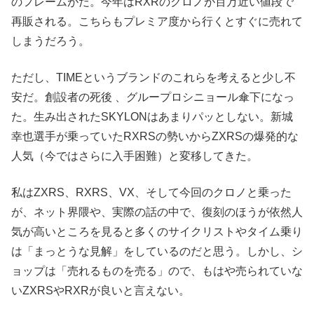
のフレームがだ。今年はRXRのクロノが百万近い値段で
再販される。こちらもプレミア度から行くとすぐに売れて
しまうだろう。
ただし、TIMEというブランドのこれらを考えると少し不
安だ。創設者の死後 、グループロシニョール傘下になっ
た。生み出されたSKYLONはあまりパッとしない。新城
幸也選手が乗っていたRXRSの勢いからZXRSの爆発的な
人気（今ではさらに入手困難）と変移してきた。
私はZXRS、RXRS、VX、そして今回のクロノと乗った
が、ネット界隈や、実際の話の中で、復刻のほうが依然人
気が高いところを見ると多くのサイクリストやタイム乗り
は「まっとうな見解」をしているのだと思う。しかし、シ
ョップは「売れるものを売る」ので、もはや売られていな
いZXRSやRXRが良いと言えない。