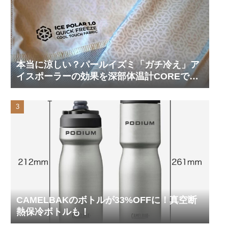
本当に涼しい？パールイズミ「ガチ冷え」ア
イスポーラーの効果を深部体温計COREで測
ってみた
CAMELBAKのボトルが33%OFFに！真空断
熱保冷ボトルも！