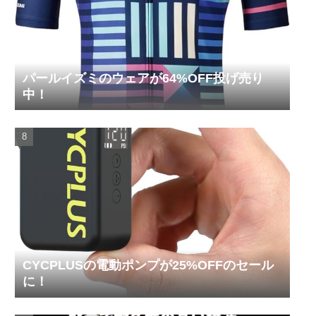
パールイズミのウェアが64%OFF投げ売り
中！
CYCPLUSの電動ポンプが25%OFFのセール
に！