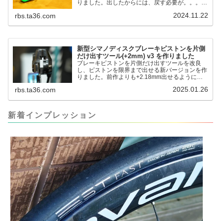
りました。出したからには、戻す必要が。。。で
も、タイヤレバーや六角レンチはつかってはダメ
2024.11.22
rbs.ta36.com
だと。。。▶「ブレーキピストンを戻すツール」
pic.twitter.com/jiwVmCb32N— IT技術者ロードバ
イク (@FJT_TKS) November 22, 2024何ができ
るのかというと、出ているピス...
新型シマノディスクブレーキピストンを片側
だけ出すツール(+2mm) v3 を作りました
ブレーキピストンを片側だけ出すツールを改良
し、ピストンを限界まで出せる新バージョンを作
りました。前作よりも+2.18mm出せるようにな
りました。寸法設計に関しては、数パターンを作
2025.01.26
rbs.ta36.com
って、オイル漏れするまで試しました。最も安全
な寸法設計に落ち着いています。ピストン出しチ
キンレースの末のツール幾度となくオイル漏れし
ましたが、ギリギリまで攻めてますのでピストン
新着インプレッション
内部の汚れをさらに掃除できると思います。前作
の...