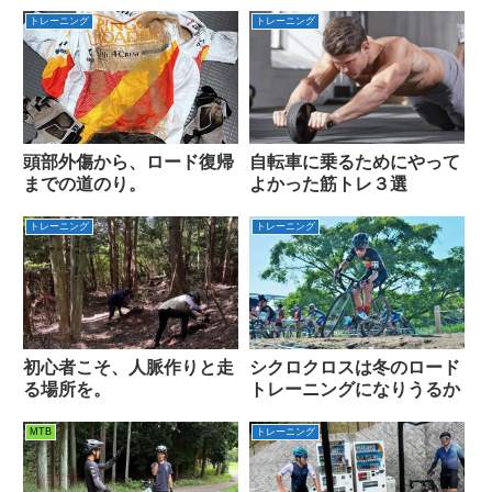
トレーニング
トレーニング
頭部外傷から、ロード復帰
自転車に乗るためにやって
までの道のり。
よかった筋トレ３選
トレーニング
トレーニング
初心者こそ、人脈作りと走
シクロクロスは冬のロード
る場所を。
トレーニングになりうるか
MTB
トレーニング