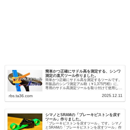
簡単かつ正確にサドル高を測定する、シンワ
測定の直尺ツール作りました。
簡単かつ正確にサドル高を測定するツールです。
市販品のシンワ測定アル助（￥1,375円程）に、
専用のサドル高測定ツールを取り付けて使用しま
す。これまで以上に、サドル高を容易に測定でき
2025.12.11
rbs.ta36.com
るようになりました。シンワ測定(Shinwa
Sokutei) アルミ直尺 アル助 1m ホワイト
65445posted at 2025.12.12シンワ測定(Shinwa
Sokutei)￥1,375Amazon.c...
シマノとSRAMの「ブレーキピストンを戻す
ツール」作りました。
「ブレーキピストンを戻すツール」です。シマノ
とSRAMの「ブレーキピストンを戻すツール」作