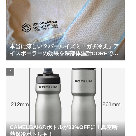
本当に涼しい？パールイズミ「ガチ冷え」ア
イスポーラーの効果を深部体温計COREで測
ってみた
CAMELBAKのボトルが33%OFFに！真空断
熱保冷ボトルも！