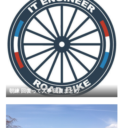
朝練 回復って大事 回復まとめ