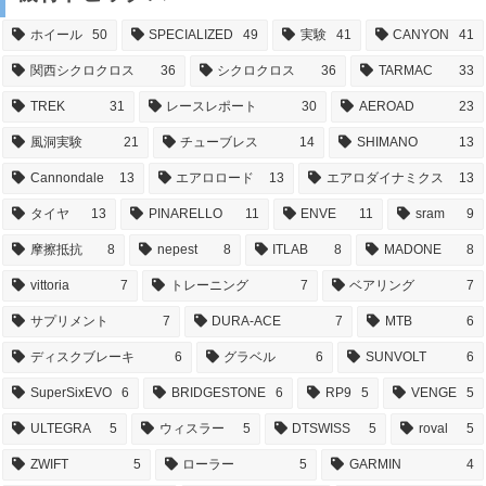
ホイール
50
SPECIALIZED
49
実験
41
CANYON
41
関西シクロクロス
36
シクロクロス
36
TARMAC
33
TREK
31
レースレポート
30
AEROAD
23
風洞実験
21
チューブレス
14
SHIMANO
13
Cannondale
13
エアロロード
13
エアロダイナミクス
13
タイヤ
13
PINARELLO
11
ENVE
11
sram
9
摩擦抵抗
8
nepest
8
ITLAB
8
MADONE
8
vittoria
7
トレーニング
7
ベアリング
7
サプリメント
7
DURA-ACE
7
MTB
6
ディスクブレーキ
6
グラベル
6
SUNVOLT
6
SuperSixEVO
6
BRIDGESTONE
6
RP9
5
VENGE
5
ULTEGRA
5
ウィスラー
5
DTSWISS
5
roval
5
ZWIFT
5
ローラー
5
GARMIN
4