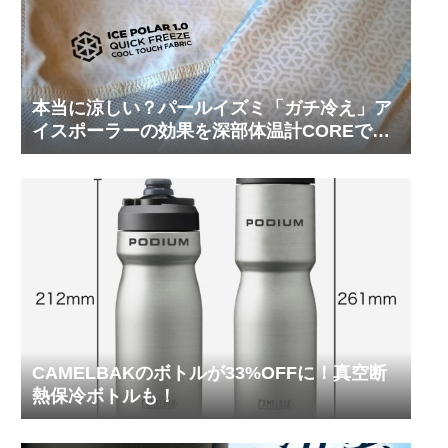
本当に涼しい？パールイズミ「ガチ冷え」ア
イスポーラーの効果を深部体温計COREで測
ってみた
CAMELBAKのボトルが33%OFFに！真空断
熱保冷ボトルも！