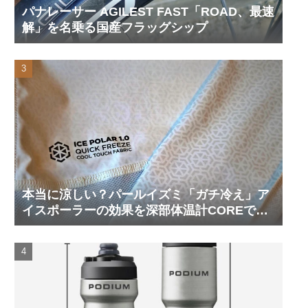
パナレーサー AGILEST FAST「ROAD、最速
解」を名乗る国産フラッグシップ
本当に涼しい？パールイズミ「ガチ冷え」ア
イスポーラーの効果を深部体温計COREで測
ってみた