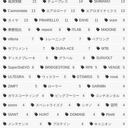
風洞実験
21
チューブレス
14
SHIMANO
13
Cannondale
13
エアロロード
13
エアロダイナミクス
13
タイヤ
13
PINARELLO
11
ENVE
11
sram
9
摩擦抵抗
8
nepest
8
ITLAB
8
MADONE
8
vittoria
7
トレーニング
7
ベアリング
7
サプリメント
7
DURA-ACE
7
MTB
6
ディスクブレーキ
6
グラベル
6
SUNVOLT
6
SuperSixEVO
6
BRIDGESTONE
6
RP9
5
VENGE
5
ULTEGRA
5
ウィスラー
5
DTSWISS
5
roval
5
ZWIFT
5
ローラー
5
GARMIN
4
ガラスコーティング
4
ビッグプーリー
4
コンチネンタル
4
assos
4
スペシャライズド
4
シマノ
4
質問
4
GIANT
4
HUNT
4
DOMANE
4
Pirelli
4
メンテナンス
4
プロテイン
4
キャニオン
4