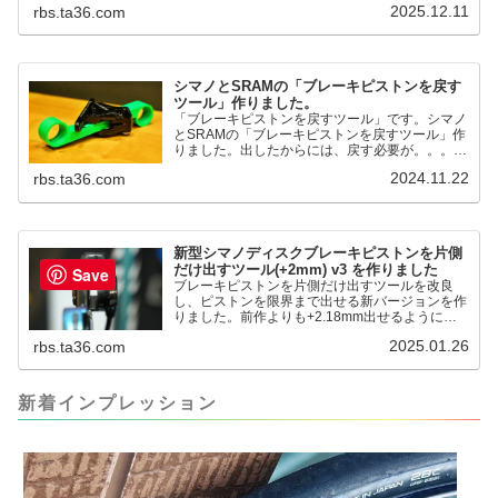
2025.12.11
rbs.ta36.com
るようになりました。シンワ測定(Shinwa
Sokutei) アルミ直尺 アル助 1m ホワイト
65445posted at 2025.12.12シンワ測定(Shinwa
Sokutei)￥1,375Amazon.c...
シマノとSRAMの「ブレーキピストンを戻す
ツール」作りました。
「ブレーキピストンを戻すツール」です。シマノ
とSRAMの「ブレーキピストンを戻すツール」作
りました。出したからには、戻す必要が。。。で
も、タイヤレバーや六角レンチはつかってはダメ
2024.11.22
rbs.ta36.com
だと。。。▶「ブレーキピストンを戻すツール」
pic.twitter.com/jiwVmCb32N— IT技術者ロードバ
イク (@FJT_TKS) November 22, 2024何ができ
るのかというと、出ているピス...
新型シマノディスクブレーキピストンを片側
だけ出すツール(+2mm) v3 を作りました
Save
ブレーキピストンを片側だけ出すツールを改良
し、ピストンを限界まで出せる新バージョンを作
りました。前作よりも+2.18mm出せるようにな
りました。寸法設計に関しては、数パターンを作
2025.01.26
rbs.ta36.com
って、オイル漏れするまで試しました。最も安全
な寸法設計に落ち着いています。ピストン出しチ
キンレースの末のツール幾度となくオイル漏れし
ましたが、ギリギリまで攻めてますのでピストン
新着インプレッション
内部の汚れをさらに掃除できると思います。前作
の...