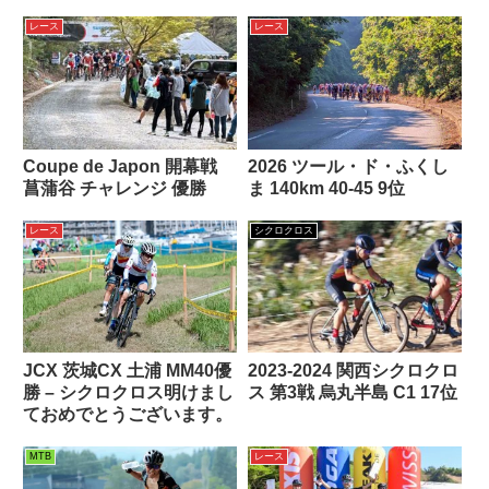
レース
レース
Coupe de Japon 開幕戦
2026 ツール・ド・ふくし
菖蒲谷 チャレンジ 優勝
ま 140km 40-45 9位
レース
シクロクロス
JCX 茨城CX 土浦 MM40優
2023-2024 関西シクロクロ
勝 – シクロクロス明けまし
ス 第3戦 烏丸半島 C1 17位
ておめでとうございます。
MTB
レース