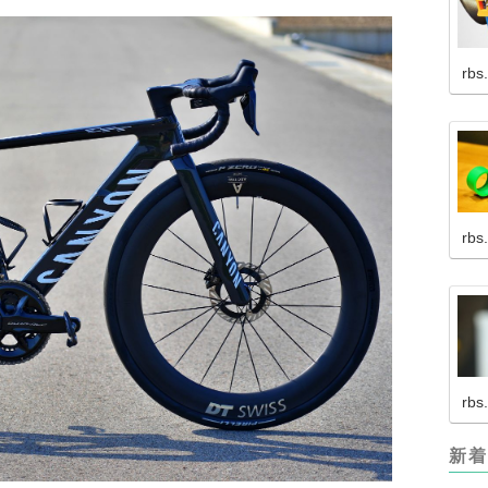
rbs
rbs
rbs
新着