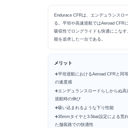
Endurace CFRは、エンデュラ
る。平坦や高速巡航ではAeroad C
吸収性でロングライドも快適にこなす
能を追求した一台である。
メリット
➕️平坦巡航におけるAeroad CFRと同
の速度感
➕️エンデュランスロードらしからぬ高
巡航時の伸び
➕️吸い込まれるような下り性能
➕️35mmタイヤと3.5bar設定による荒
た舗装路での快適性