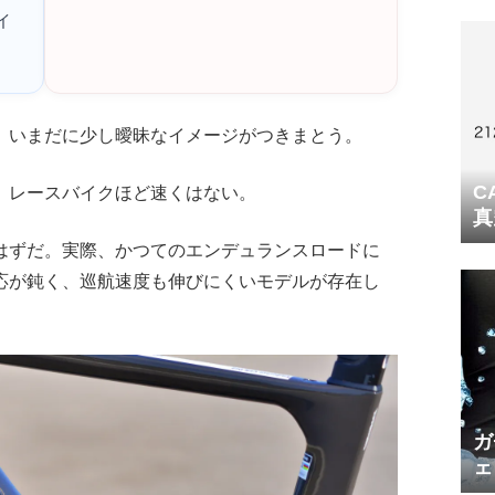
イ
、いまだに少し曖昧なイメージがつきまとう。
C
、レースバイクほど速くはない。
真
はずだ。実際、かつてのエンデュランスロードに
応が鈍く、巡航速度も伸びにくいモデルが存在し
ガ
ェ