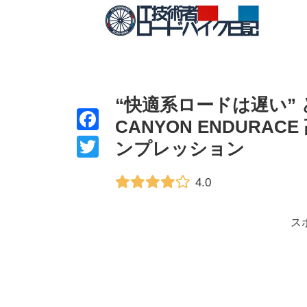
“快適系ロードは遅い”
CANYON ENDURA
F
ンプレッション
a
T
4.0
c
w
e
i
ス
b
t
o
t
o
e
k
r