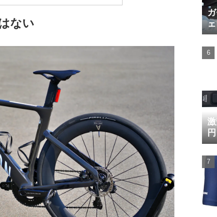
ガ
はない
ェ
激
円