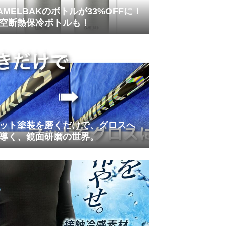
AMELBAKのボトルが33%OFFに！
空断熱保冷ボトルも！
ット塗装を磨くだけで、グロスへ
導く、鏡面研磨の世界。