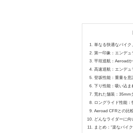
単なる快適なバイク
第一印象：エンデュ
平坦巡航：Aeroad
高速巡航：エンデュ
登坂性能：重量を意
下り性能：吸い込ま
荒れた舗装：35mmタ
ロングライド性能：
Aeroad CFRとの比
どんなライダーに向
まとめ：“楽なバイク