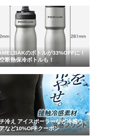
AMELBAKのボトルが33%OFFに！
空断熱保冷ボトルも！
チ冷え アイスポーラーなど冷感ウ
アなど10%OFFクーポン