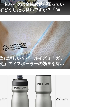
ードバイクの金銭感覚が狂ってい
すどうしたら良いですか？「30万
は安い」の正体
当に涼しい？パールイズミ「ガチ
え」アイスポーラーの効果を深部
温計COREで測ってみた