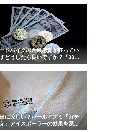
れしましたが、ギリギリまで攻め
てますのでピストン内部の汚れを
さらに掃除できると思います。前
作の...
ードバイクの金銭感覚が狂ってい
すどうしたら良いですか？「30万
は安い」の正体
当に涼しい？パールイズミ「ガチ
え」アイスポーラーの効果を深部
温計COREで測ってみた