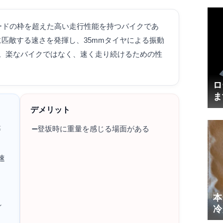
ンスロードの枠を超えた高い走行性能を持つバイクであ
FRに匹敵する速さを発揮し、35mmタイヤによる振動
。楽なバイクではなく、速く走り続けるための性
ロ
ま
円
デメリット
等
➖️登坂時に重量を感じる場面がある
速
本
れ
冷
体