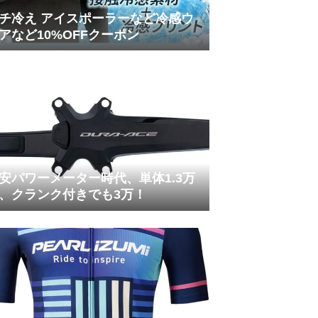
チ冷え アイスポーラーなど冷感ウ
アなど10%OFFクーポン
安パワーメーター時代、単体1.3万
、クランク付きでも3万！