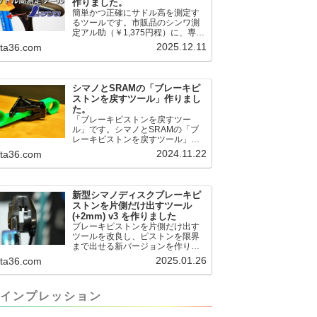
作りました。
簡単かつ正確にサドル高を測定す
るツールです。市販品のシンワ測
定アル助（￥1,375円程）に、専用
のサドル高測定ツールを取り付け
2025.12.11
.ta36.com
て使用します。これまで以上に、
サドル高を容易に測定できるよう
になりました。シンワ測定(Shinwa
Sokutei) アルミ直尺 アル助 1m ホ
シマノとSRAMの「ブレーキピ
ワイト 65445posted at 2025.12.12
ストンを戻すツール」作りまし
シンワ測定(Shinwa Sokutei)
た。
￥1,375Amazon.c...
「ブレーキピストンを戻すツー
ル」です。シマノとSRAMの「ブ
レーキピストンを戻すツール」作
りました。出したからには、戻す
2024.11.22
.ta36.com
必要が。。。でも、タイヤレバー
や六角レンチはつかってはダメだ
と。。。▶「ブレーキピストンを
戻すツール」
新型シマノディスクブレーキピ
pic.twitter.com/jiwVmCb32N— IT技
ストンを片側だけ出すツール
術者ロードバイク (@FJT_TKS)
(+2mm) v3 を作りました
November 22, 2024何ができるの
ブレーキピストンを片側だけ出す
かというと、出ているピス...
ツールを改良し、ピストンを限界
まで出せる新バージョンを作りま
した。前作よりも+2.18mm出せる
2025.01.26
.ta36.com
ようになりました。寸法設計に関
しては、数パターンを作って、オ
イル漏れするまで試しました。最
インプレッション
も安全な寸法設計に落ち着いてい
ます。ピストン出しチキンレース
の末のツール幾度となくオイル漏