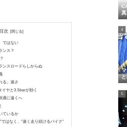
C
真
目次
、ではない
ランス？
か？
ランスロードらしからぬ
マ
識
と
れる、速さ
イヤと3.5barが効く
快適に遠くへ
較
いているか
”ではなく、“速く走り続けるバイク”