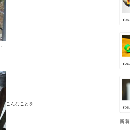
rbs
は。
rbs
こんなことを
rbs
新着