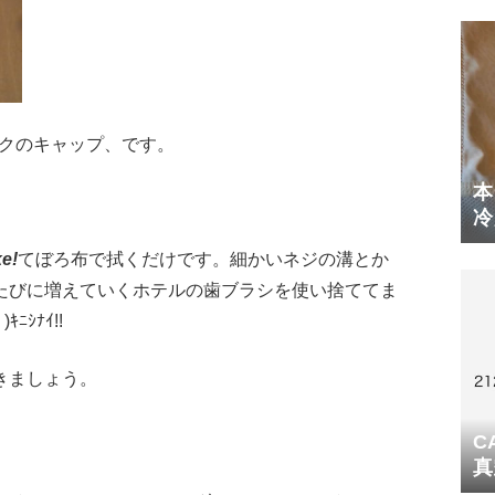
ンクのキャップ、です。
本
冷
体
e!
てぼろ布で拭くだけです。細かいネジの溝とか
たびに増えていくホテルの歯ブラシを使い捨ててま
ｼﾅｲ!!
きましょう。
C
真