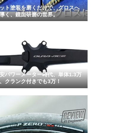
ット塗装を磨くだけで、グロスへ
導く、鏡面研磨の世界。
安パワーメーター時代、単体1.3万
、クランク付きでも3万！