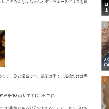
よいこのみんなはちゃんとデュラエースグリスを買
ロ
ま
円
パ
F
産
めます。割と適当です。最初は手で、最後だけは専
的神経を使わないですむ部分です。
すごい剛性がある部分でもあることと、ネジがびち