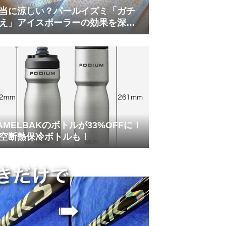
当に涼しい？パールイズミ「ガチ
え」アイスポーラーの効果を深部
温計COREで測ってみた
AMELBAKのボトルが33%OFFに！
空断熱保冷ボトルも！