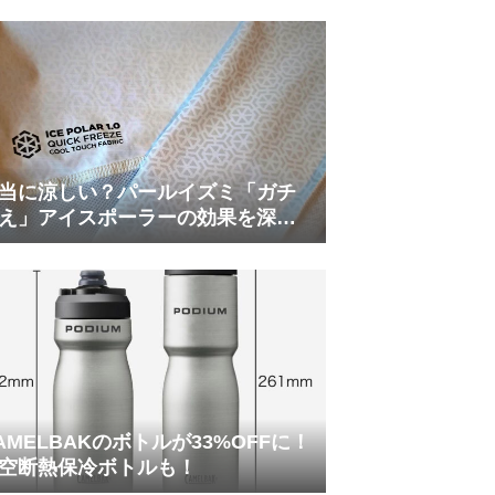
当に涼しい？パールイズミ「ガチ
え」アイスポーラーの効果を深部
温計COREで測ってみた
AMELBAKのボトルが33%OFFに！
空断熱保冷ボトルも！