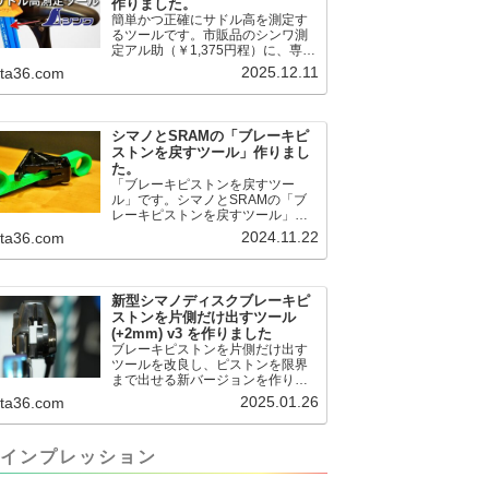
作りました。
簡単かつ正確にサドル高を測定す
るツールです。市販品のシンワ測
定アル助（￥1,375円程）に、専用
のサドル高測定ツールを取り付け
2025.12.11
.ta36.com
て使用します。これまで以上に、
サドル高を容易に測定できるよう
になりました。シンワ測定(Shinwa
Sokutei) アルミ直尺 アル助 1m ホ
シマノとSRAMの「ブレーキピ
ワイト 65445posted at 2025.12.12
ストンを戻すツール」作りまし
シンワ測定(Shinwa Sokutei)
た。
￥1,375Amazon.c...
「ブレーキピストンを戻すツー
ル」です。シマノとSRAMの「ブ
レーキピストンを戻すツール」作
りました。出したからには、戻す
2024.11.22
.ta36.com
必要が。。。でも、タイヤレバー
や六角レンチはつかってはダメだ
と。。。▶「ブレーキピストンを
戻すツール」
新型シマノディスクブレーキピ
pic.twitter.com/jiwVmCb32N— IT技
ストンを片側だけ出すツール
術者ロードバイク (@FJT_TKS)
(+2mm) v3 を作りました
November 22, 2024何ができるの
ブレーキピストンを片側だけ出す
かというと、出ているピス...
ツールを改良し、ピストンを限界
まで出せる新バージョンを作りま
した。前作よりも+2.18mm出せる
2025.01.26
.ta36.com
ようになりました。寸法設計に関
しては、数パターンを作って、オ
イル漏れするまで試しました。最
インプレッション
も安全な寸法設計に落ち着いてい
ます。ピストン出しチキンレース
の末のツール幾度となくオイル漏