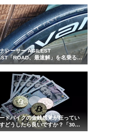
れしましたが、ギリギリまで攻め
てますのでピストン内部の汚れを
さらに掃除できると思います。前
作の...
ナレーサー AGILEST
AST「ROAD、最速解」を名乗る国
フラッグシップ
ードバイクの金銭感覚が狂ってい
すどうしたら良いですか？「30万
は安い」の正体