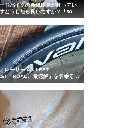
ードバイクの金銭感覚が狂ってい
すどうしたら良いですか？「30万
は安い」の正体
ナレーサー AGILEST
AST「ROAD、最速解」を名乗る国
フラッグシップ