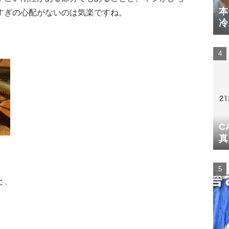
本
すぎの心配がないのは気楽ですね。
冷
体
C
真
と、