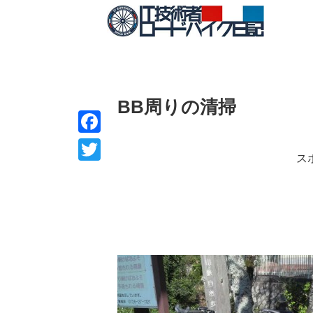
BB周りの清掃
F
ス
a
T
c
w
e
i
b
t
o
t
o
e
k
r