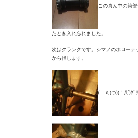
この真ん中の筒部
たとき入れ忘れました。
次はクランクです。シマノのホローテッ
から指します。
( ‘д‘)つ))｀Д´)ｸﾞﾘ