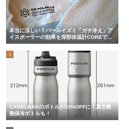
本当に涼しい？パールイズミ「ガチ冷え」ア
イスポーラーの効果を深部体温計COREで測
ってみた
CAMELBAKのボトルが33%OFFに！真空断
熱保冷ボトルも！