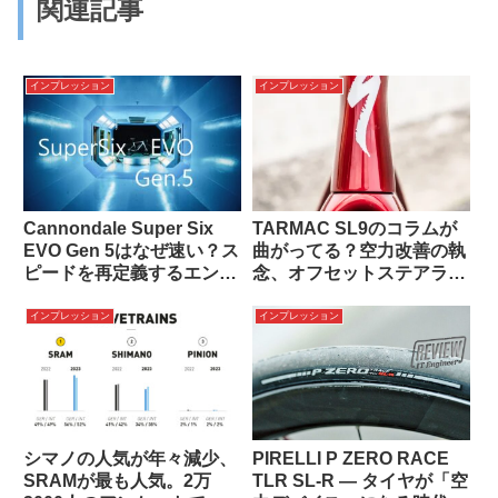
関連記事
インプレッション
インプレッション
Cannondale Super Six
TARMAC SL9のコラムが
EVO Gen 5はなぜ速い？ス
曲がってる？空力改善の執
ピードを再定義するエンジ
念、オフセットステアラー
ニアリングの極致
とは
インプレッション
インプレッション
シマノの人気が年々減少、
PIRELLI P ZERO RACE
SRAMが最も人気。2万
TLR SL-R ― タイヤが「空