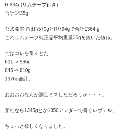
R 834g(リムテープ付き）
合計1435g
公式発表ではF/570gとR/794gで合計1364ｇ
これリムテープ純正品平均重量35gを抜いた値ね。
ではコレを引くとだ
601 -> 566g
845 -> 810g
1376g合計。
おおおおなんか測定ミスしただろうか・・・。
某社なら1345gとか1350アンダーで書くレヴェル。
ちょっと欲しくなりました。