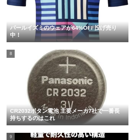
パールイズミのウェアが64%OFF投げ売り
中！
CR2032ボタン電池 主要メーカ7社で一番長
持ちするのはこれ