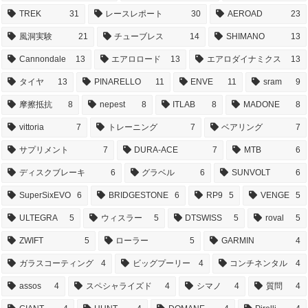
TREK
31
レースレポート
30
AEROAD
23
風洞実験
21
チューブレス
14
SHIMANO
13
Cannondale
13
エアロロード
13
エアロダイナミクス
13
タイヤ
13
PINARELLO
11
ENVE
11
sram
9
摩擦抵抗
8
nepest
8
ITLAB
8
MADONE
8
vittoria
7
トレーニング
7
ベアリング
7
サプリメント
7
DURA-ACE
7
MTB
6
ディスクブレーキ
6
グラベル
6
SUNVOLT
6
SuperSixEVO
6
BRIDGESTONE
6
RP9
5
VENGE
5
ULTEGRA
5
ウィスラー
5
DTSWISS
5
roval
5
ZWIFT
5
ローラー
5
GARMIN
4
ガラスコーティング
4
ビッグプーリー
4
コンチネンタル
4
assos
4
スペシャライズド
4
シマノ
4
質問
4