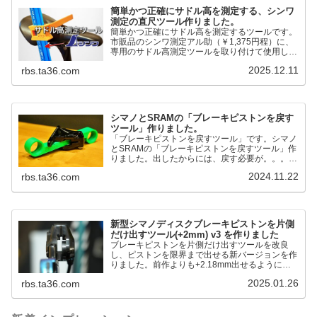
簡単かつ正確にサドル高を測定する、シンワ
測定の直尺ツール作りました。
簡単かつ正確にサドル高を測定するツールです。
市販品のシンワ測定アル助（￥1,375円程）に、
専用のサドル高測定ツールを取り付けて使用しま
す。これまで以上に、サドル高を容易に測定でき
2025.12.11
rbs.ta36.com
るようになりました。シンワ測定(Shinwa
Sokutei) アルミ直尺 アル助 1m ホワイト
65445posted at 2025.12.12シンワ測定(Shinwa
Sokutei)￥1,375Amazon.c...
シマノとSRAMの「ブレーキピストンを戻す
ツール」作りました。
「ブレーキピストンを戻すツール」です。シマノ
とSRAMの「ブレーキピストンを戻すツール」作
りました。出したからには、戻す必要が。。。で
も、タイヤレバーや六角レンチはつかってはダメ
2024.11.22
rbs.ta36.com
だと。。。▶「ブレーキピストンを戻すツール」
pic.twitter.com/jiwVmCb32N— IT技術者ロードバ
イク (@FJT_TKS) November 22, 2024何ができ
るのかというと、出ているピス...
新型シマノディスクブレーキピストンを片側
だけ出すツール(+2mm) v3 を作りました
ブレーキピストンを片側だけ出すツールを改良
し、ピストンを限界まで出せる新バージョンを作
りました。前作よりも+2.18mm出せるようにな
りました。寸法設計に関しては、数パターンを作
2025.01.26
rbs.ta36.com
って、オイル漏れするまで試しました。最も安全
な寸法設計に落ち着いています。ピストン出しチ
キンレースの末のツール幾度となくオイル漏れし
ましたが、ギリギリまで攻めてますのでピストン