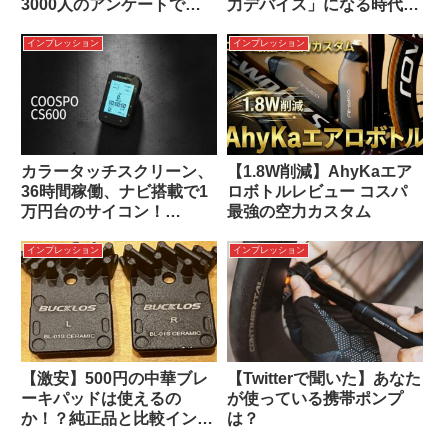
3000人のアンケートで明
力デバイス」になる時代の
らかに。
幕開け
インプレッション
インプレッション
カラータッチスクリーン、
【1.8W削減】AhyKaエア
36時間稼働、ナビ搭載で1
ロボトルレビュー コスパ
万円台のサイコン！
最強の空力カスタム
Coospo CS600はGarmin
の牙城を崩せるか?
インプレッション
インプレッション
【激安】500円の中華ブレ
【Twitterで聞いた】あなた
ーキパッドは使えるの
が使っている携帯ポンプ
か！？純正品と比較インプ
は？
レッション！【良い中華】