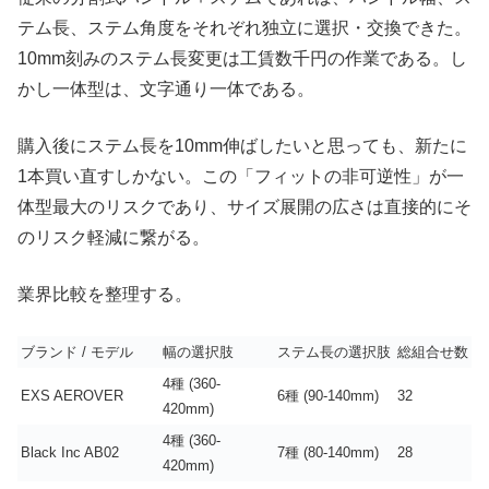
テム長、ステム角度をそれぞれ独立に選択・交換できた。
10mm刻みのステム長変更は工賃数千円の作業である。し
かし一体型は、文字通り一体である。
購入後にステム長を10mm伸ばしたいと思っても、新たに
1本買い直すしかない。この「フィットの非可逆性」が一
体型最大のリスクであり、サイズ展開の広さは直接的にそ
のリスク軽減に繋がる。
業界比較を整理する。
ブランド / モデル
幅の選択肢
ステム長の選択肢
総組合せ数
4種 (360-
EXS AEROVER
6種 (90-140mm)
32
420mm)
4種 (360-
Black Inc AB02
7種 (80-140mm)
28
420mm)