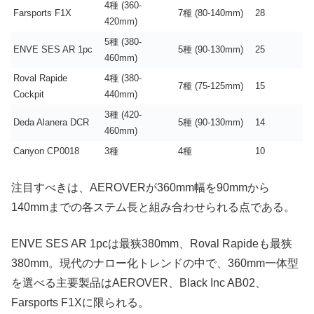
4種 (360-
Farsports F1X
7種 (80-140mm)
28
420mm)
5種 (380-
ENVE SES AR 1pc
5種 (90-130mm)
25
460mm)
Roval Rapide
4種 (380-
7種 (75-125mm)
15
Cockpit
440mm)
3種 (420-
Deda Alanera DCR
5種 (90-130mm)
14
460mm)
Canyon CP0018
3種
4種
10
注目すべきは、AEROVERが360mm幅を90mmから
140mmまでの各ステム長と組み合わせられる点である。
ENVE SES AR 1pcは最狭380mm、Roval Rapideも最狭
380mm。現代のナロー化トレンドの中で、360mm一体型
を選べる主要製品はAEROVER、Black Inc AB02、
Farsports F1Xに限られる。