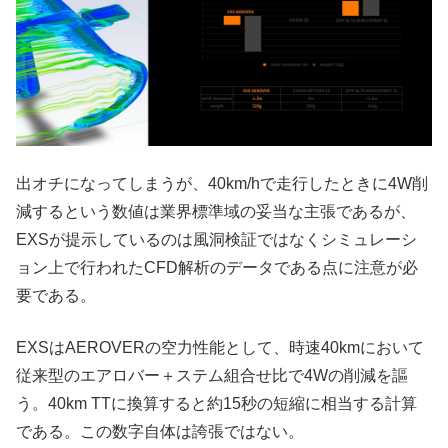
出オチになってしまうが、40km/hで走行したときに4W削
減するという数値は業界標準域の妥当な主張であるが、
EXSが提示しているのは風洞検証ではなくシミュレーシ
ョン上で行われたCFD解析のデータである点に注意が必
要である。
EXSはAEROVERの空力性能として、時速40kmにおいて
従来型のエアロバー＋ステム組合せ比で4Wの削減を謳
う。40km TTに換算すると約15秒の短縮に相当する計算
である。この数字自体は誇張ではない。