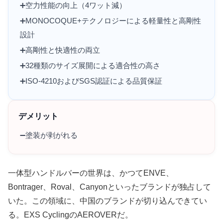
➕️空力性能の向上（4ワット減）
➕️MONOCOQUE+テクノロジーによる軽量性と高剛性
設計
➕️高剛性と快適性の両立
➕️32種類のサイズ展開による適合性の高さ
➕️ISO-4210およびSGS認証による品質保証
デメリット
➖️塗装が剥がれる
一体型ハンドルバーの世界は、かつてENVE、
Bontrager、Roval、Canyonといったブランドが独占して
いた。この領域に、中国のブランドが切り込んできてい
る。EXS CyclingのAEROVERだ。