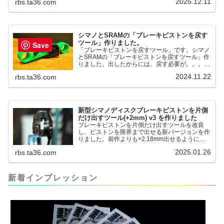
2025.12.11
rbs.ta36.com
るようになりました。シンワ測定(Shinwa
Sokutei) アルミ直尺 アル助 1m ホワイト
65445posted at 2025.12.12シンワ測定(Shinwa
Sokutei)￥1,375Amazon.c...
シマノとSRAMの「ブレーキピストンを戻す
ツール」作りました。
Save
「ブレーキピストンを戻すツール」です。シマノ
とSRAMの「ブレーキピストンを戻すツール」作
りました。出したからには、戻す必要が。。。で
も、タイヤレバーや六角レンチはつかってはダメ
2024.11.22
rbs.ta36.com
だと。。。▶「ブレーキピストンを戻すツール」
pic.twitter.com/jiwVmCb32N— IT技術者ロードバ
イク (@FJT_TKS) November 22, 2024何ができ
るのかというと、出ているピス...
新型シマノディスクブレーキピストンを片側
だけ出すツール(+2mm) v3 を作りました
ブレーキピストンを片側だけ出すツールを改良
し、ピストンを限界まで出せる新バージョンを作
りました。前作よりも+2.18mm出せるようにな
りました。寸法設計に関しては、数パターンを作
2025.01.26
rbs.ta36.com
って、オイル漏れするまで試しました。最も安全
な寸法設計に落ち着いています。ピストン出しチ
キンレースの末のツール幾度となくオイル漏れし
ましたが、ギリギリまで攻めてますのでピストン
新着インプレッション
内部の汚れをさらに掃除できると思います。前作
の...