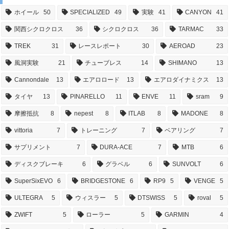
ホイール
50
SPECIALIZED
49
実験
41
CANYON
41
関西シクロクロス
36
シクロクロス
36
TARMAC
33
TREK
31
レースレポート
30
AEROAD
23
風洞実験
21
チューブレス
14
SHIMANO
13
Cannondale
13
エアロロード
13
エアロダイナミクス
13
タイヤ
13
PINARELLO
11
ENVE
11
sram
9
摩擦抵抗
8
nepest
8
ITLAB
8
MADONE
8
vittoria
7
トレーニング
7
ベアリング
7
サプリメント
7
DURA-ACE
7
MTB
6
ディスクブレーキ
6
グラベル
6
SUNVOLT
6
SuperSixEVO
6
BRIDGESTONE
6
RP9
5
VENGE
5
ULTEGRA
5
ウィスラー
5
DTSWISS
5
roval
5
ZWIFT
5
ローラー
5
GARMIN
4