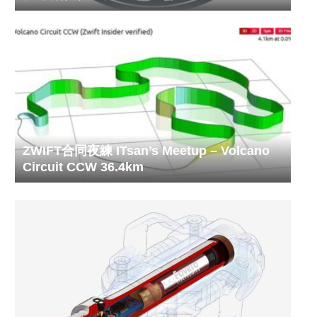
ZWIFT合同夜練 ITsan’s Meetup – Volcano
Circuit CCW 36.4km