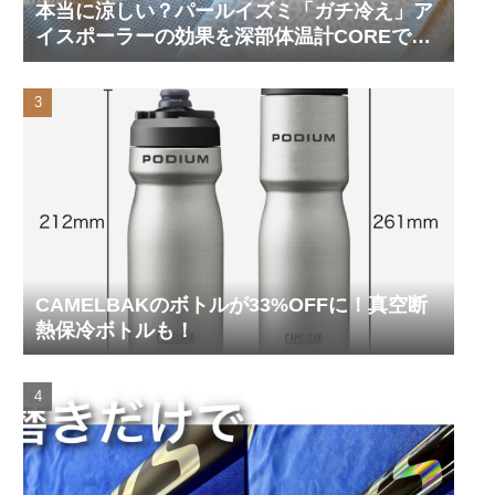
本当に涼しい？パールイズミ「ガチ冷え」ア
イスポーラーの効果を深部体温計COREで測
ってみた
CAMELBAKのボトルが33%OFFに！真空断
熱保冷ボトルも！