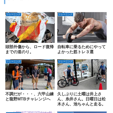
トレーニング
トレーニング
頭部外傷から、ロード復帰
自転車に乗るためにやって
までの道のり。
よかった筋トレ３選
トレーニング
トレーニング
不調だが・・・、六甲山練
久しぶりに土曜は井上さ
と龍野MTBチャレンジへ
ん、糸井さん。日曜日は松
木さん、池ちゃんと走る。