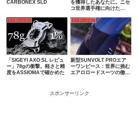
CARBONEX SLD
を獲得したあなたに。ニセ
コ世界選手権に向けた
Team JAPAN統一ジャー
ジの準備を
インプレッション
インプレッション
「SIGEYI AXO SL レビュ
新型SUNVOLT PROエア
ー」78gの衝撃。軽さと精
ーワンピース：世界に挑む
度をASSIOMAで確かめた
エアロロードスーツの徹底
解剖
スポンサーリンク