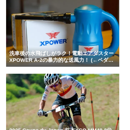
洗車後の水飛ばしがラク！電動エアダスター
XPOWER A-2の暴力的な送風力！ (←ペダル
ぶん回してた機器これ）