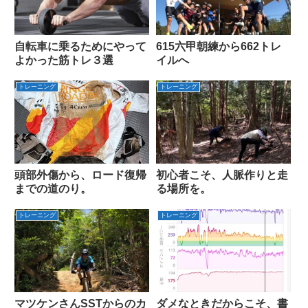
自転車に乗るためにやって
615六甲朝練から662トレ
よかった筋トレ３選
イルへ
トレーニング
トレーニング
頭部外傷から、ロード復帰
初心者こそ、人脈作りと走
までの道のり。
る場所を。
トレーニング
トレーニング
マツケンさんSSTからのカ
ダメなときだからこそ、書