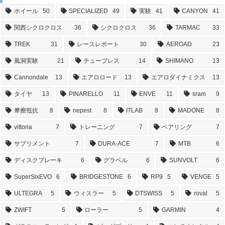
ホイール
50
SPECIALIZED
49
実験
41
CANYON
41
関西シクロクロス
36
シクロクロス
36
TARMAC
33
TREK
31
レースレポート
30
AEROAD
23
風洞実験
21
チューブレス
14
SHIMANO
13
Cannondale
13
エアロロード
13
エアロダイナミクス
13
タイヤ
13
PINARELLO
11
ENVE
11
sram
9
摩擦抵抗
8
nepest
8
ITLAB
8
MADONE
8
vittoria
7
トレーニング
7
ベアリング
7
サプリメント
7
DURA-ACE
7
MTB
6
ディスクブレーキ
6
グラベル
6
SUNVOLT
6
SuperSixEVO
6
BRIDGESTONE
6
RP9
5
VENGE
5
ULTEGRA
5
ウィスラー
5
DTSWISS
5
roval
5
ZWIFT
5
ローラー
5
GARMIN
4