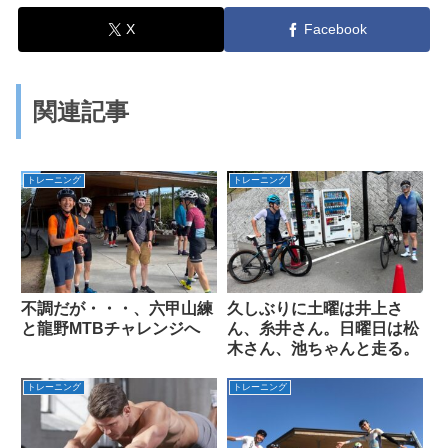
X
Facebook
関連記事
トレーニング
トレーニング
不調だが・・・、六甲山練
久しぶりに土曜は井上さ
と龍野MTBチャレンジへ
ん、糸井さん。日曜日は松
木さん、池ちゃんと走る。
トレーニング
トレーニング