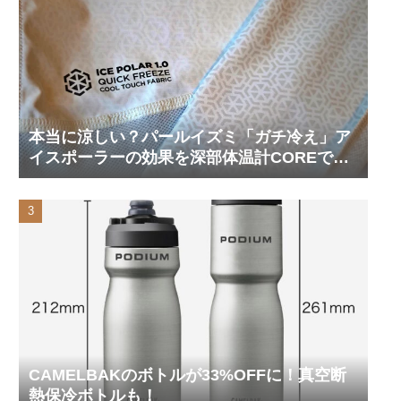
本当に涼しい？パールイズミ「ガチ冷え」ア
イスポーラーの効果を深部体温計COREで測
ってみた
CAMELBAKのボトルが33%OFFに！真空断
熱保冷ボトルも！