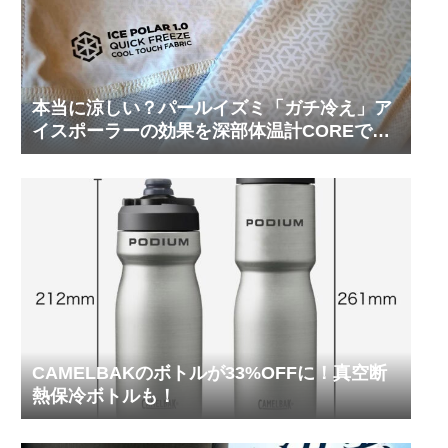
本当に涼しい？パールイズミ「ガチ冷え」ア
イスポーラーの効果を深部体温計COREで測
ってみた
CAMELBAKのボトルが33%OFFに！真空断
熱保冷ボトルも！