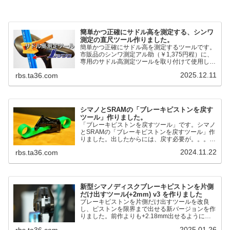
簡単かつ正確にサドル高を測定する、シンワ
測定の直尺ツール作りました。
簡単かつ正確にサドル高を測定するツールです。
市販品のシンワ測定アル助（￥1,375円程）に、
専用のサドル高測定ツールを取り付けて使用しま
す。これまで以上に、サドル高を容易に測定でき
2025.12.11
rbs.ta36.com
るようになりました。シンワ測定(Shinwa
Sokutei) アルミ直尺 アル助 1m ホワイト
65445posted at 2025.12.12シンワ測定(Shinwa
Sokutei)￥1,375Amazon.c...
シマノとSRAMの「ブレーキピストンを戻す
ツール」作りました。
「ブレーキピストンを戻すツール」です。シマノ
とSRAMの「ブレーキピストンを戻すツール」作
りました。出したからには、戻す必要が。。。で
も、タイヤレバーや六角レンチはつかってはダメ
2024.11.22
rbs.ta36.com
だと。。。▶「ブレーキピストンを戻すツール」
pic.twitter.com/jiwVmCb32N— IT技術者ロードバ
イク (@FJT_TKS) November 22, 2024何ができ
るのかというと、出ているピス...
新型シマノディスクブレーキピストンを片側
だけ出すツール(+2mm) v3 を作りました
ブレーキピストンを片側だけ出すツールを改良
し、ピストンを限界まで出せる新バージョンを作
りました。前作よりも+2.18mm出せるようにな
りました。寸法設計に関しては、数パターンを作
2025.01.26
rbs.ta36.com