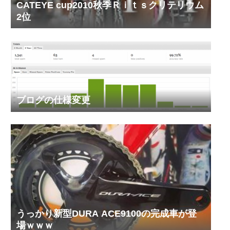
CATEYE cup2010秋季Ｒｉｔｓクリテリウム
2位
ブログの仕様変更
うっかり新型DURA ACE9100の完成車が登
場ｗｗｗ