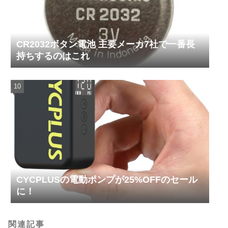
CR2032ボタン電池 主要メーカ7社で一番長
持ちするのはこれ
CYCPLUSの電動ポンプが25%OFFのセール
に！
関連記事