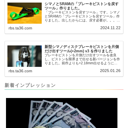
シマノとSRAMの「ブレーキピストンを戻す
ツール」作りました。
「ブレーキピストンを戻すツール」です。シマノ
とSRAMの「ブレーキピストンを戻すツール」作
りました。出したからには、戻す必要が。。。で
も、タイヤレバーや六角レンチはつかってはダメ
2024.11.22
rbs.ta36.com
だと。。。▶「ブレーキピストンを戻すツール」
pic.twitter.com/jiwVmCb32N— IT技術者ロードバ
イク (@FJT_TKS) November 22, 2024何ができ
るのかというと、出ているピス...
新型シマノディスクブレーキピストンを片側
だけ出すツール(+2mm) v3 を作りました
ブレーキピストンを片側だけ出すツールを改良
し、ピストンを限界まで出せる新バージョンを作
りました。前作よりも+2.18mm出せるようにな
りました。寸法設計に関しては、数パターンを作
2025.01.26
rbs.ta36.com
って、オイル漏れするまで試しました。最も安全
な寸法設計に落ち着いています。ピストン出しチ
キンレースの末のツール幾度となくオイル漏れし
ましたが、ギリギリまで攻めてますのでピストン
新着インプレッション
内部の汚れをさらに掃除できると思います。前作
の...