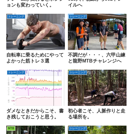
ョンも変わっていく。
イルへ
トレーニング
トレーニング
自転車に乗るためにやって
不調だが・・・、六甲山練
よかった筋トレ３選
と龍野MTBチャレンジへ
トレーニング
トレーニング
ダメなときだからこそ、書
初心者こそ、人脈作りと走
き残しておこうと思う。
る場所を。
MTB
トレーニング