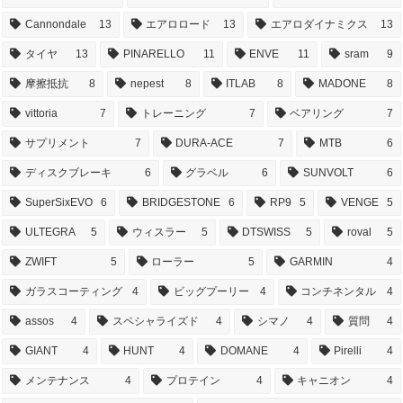
Cannondale
13
エアロロード
13
エアロダイナミクス
13
タイヤ
13
PINARELLO
11
ENVE
11
sram
9
摩擦抵抗
8
nepest
8
ITLAB
8
MADONE
8
vittoria
7
トレーニング
7
ベアリング
7
サプリメント
7
DURA-ACE
7
MTB
6
ディスクブレーキ
6
グラベル
6
SUNVOLT
6
SuperSixEVO
6
BRIDGESTONE
6
RP9
5
VENGE
5
ULTEGRA
5
ウィスラー
5
DTSWISS
5
roval
5
ZWIFT
5
ローラー
5
GARMIN
4
ガラスコーティング
4
ビッグプーリー
4
コンチネンタル
4
assos
4
スペシャライズド
4
シマノ
4
質問
4
GIANT
4
HUNT
4
DOMANE
4
Pirelli
4
メンテナンス
4
プロテイン
4
キャニオン
4