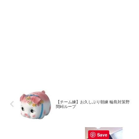
【チーム練】お久しぶり朝練 輪島対策野
間峠ループ
Save