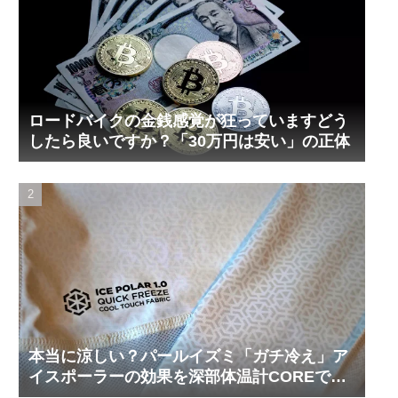
ロードバイクの金銭感覚が狂っていますどう
したら良いですか？「30万円は安い」の正体
本当に涼しい？パールイズミ「ガチ冷え」ア
イスポーラーの効果を深部体温計COREで測
ってみた