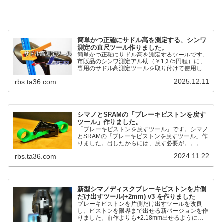
簡単かつ正確にサドル高を測定する、シンワ
測定の直尺ツール作りました。
簡単かつ正確にサドル高を測定するツールです。
市販品のシンワ測定アル助（￥1,375円程）に、
専用のサドル高測定ツールを取り付けて使用しま
す。これまで以上に、サドル高を容易に測定でき
2025.12.11
rbs.ta36.com
るようになりました。シンワ測定(Shinwa
Sokutei) アルミ直尺 アル助 1m ホワイト
65445posted at 2025.12.12シンワ測定(Shinwa
Sokutei)￥1,375Amazon.c...
シマノとSRAMの「ブレーキピストンを戻す
ツール」作りました。
「ブレーキピストンを戻すツール」です。シマノ
とSRAMの「ブレーキピストンを戻すツール」作
りました。出したからには、戻す必要が。。。で
も、タイヤレバーや六角レンチはつかってはダメ
2024.11.22
rbs.ta36.com
だと。。。▶「ブレーキピストンを戻すツール」
pic.twitter.com/jiwVmCb32N— IT技術者ロードバ
イク (@FJT_TKS) November 22, 2024何ができ
るのかというと、出ているピス...
新型シマノディスクブレーキピストンを片側
だけ出すツール(+2mm) v3 を作りました
ブレーキピストンを片側だけ出すツールを改良
し、ピストンを限界まで出せる新バージョンを作
りました。前作よりも+2.18mm出せるようにな