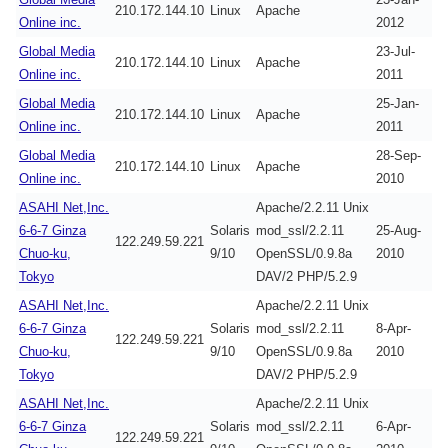
210.172.144.10
Linux
Apache
Online inc.
2012
Global Media
23-Jul-
210.172.144.10
Linux
Apache
Online inc.
2011
Global Media
25-Jan-
210.172.144.10
Linux
Apache
Online inc.
2011
Global Media
28-Sep-
210.172.144.10
Linux
Apache
Online inc.
2010
ASAHI Net,Inc.
Apache/2.2.11 Unix
6-6-7 Ginza
Solaris
mod_ssl/2.2.11
25-Aug-
122.249.59.221
Chuo-ku,
9/10
OpenSSL/0.9.8a
2010
Tokyo
DAV/2 PHP/5.2.9
ASAHI Net,Inc.
Apache/2.2.11 Unix
6-6-7 Ginza
Solaris
mod_ssl/2.2.11
8-Apr-
122.249.59.221
Chuo-ku,
9/10
OpenSSL/0.9.8a
2010
Tokyo
DAV/2 PHP/5.2.9
ASAHI Net,Inc.
Apache/2.2.11 Unix
6-6-7 Ginza
Solaris
mod_ssl/2.2.11
6-Apr-
122.249.59.221