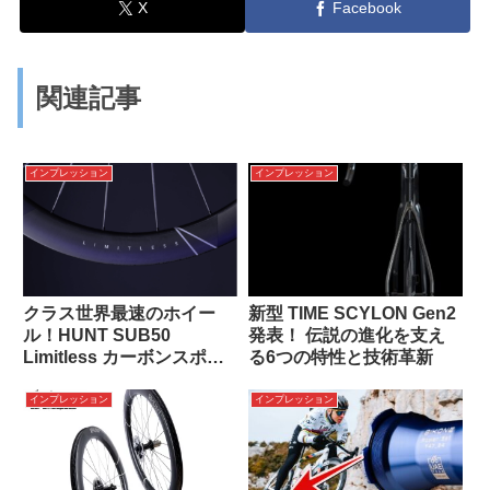
X
Facebook
関連記事
インプレッション
インプレッション
クラス世界最速のホイー
新型 TIME SCYLON Gen2
ル！HUNT SUB50
発表！ 伝説の進化を支え
Limitless カーボンスポー
る6つの特性と技術革新
クがついに登場！
インプレッション
インプレッション