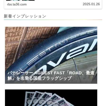
りました。寸法設計に関しては、数パターンを作
2025.01.26
rbs.ta36.com
って、オイル漏れするまで試しました。最も安全
な寸法設計に落ち着いています。ピストン出しチ
キンレースの末のツール幾度となくオイル漏れし
ましたが、ギリギリまで攻めてますのでピストン
新着インプレッション
内部の汚れをさらに掃除できると思います。前作
の...
パナレーサー AGILEST FAST「ROAD、最速
解」を名乗る国産フラッグシップ