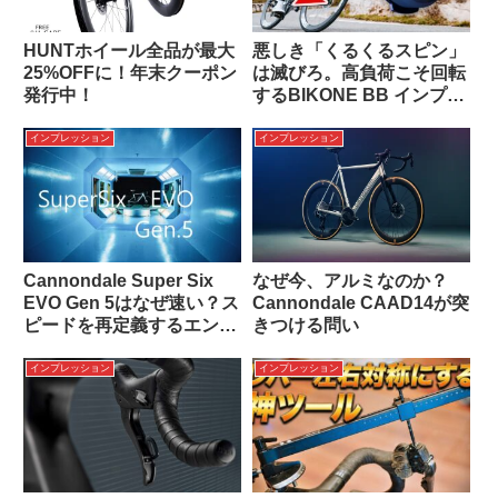
HUNTホイール全品が最大
悪しき「くるくるスピン」
25%OFFに！年末クーポン
は滅びろ。高負荷こそ回転
発行中！
するBIKONE BB インプレ
ッション
インプレッション
インプレッション
Cannondale Super Six
なぜ今、アルミなのか？
EVO Gen 5はなぜ速い？ス
Cannondale CAAD14が突
ピードを再定義するエンジ
きつける問い
ニアリングの極致
インプレッション
インプレッション