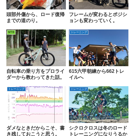
頭部外傷から、ロード復帰
フレームが変わるとポジシ
までの道のり。
ョンも変わっていく。
MTB
トレーニング
自転車の乗り方をプロライ
615六甲朝練から662トレ
ダーから教わってきた話。
イルへ
トレーニング
トレーニング
ダメなときだからこそ、書
シクロクロスは冬のロード
き残しておこうと思う。
トレーニングになりうるか