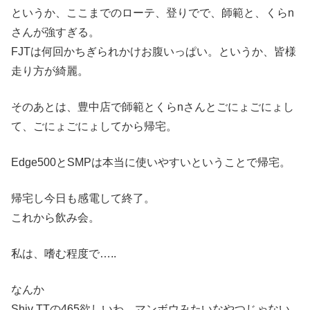
というか、ここまでのローテ、登りでで、師範と、くらn
さんが強すぎる。
FJTは何回かちぎられかけお腹いっぱい。というか、皆様
走り方が綺麗。
そのあとは、豊中店で師範とくらnさんとごにょごにょし
て、ごにょごにょしてから帰宅。
Edge500とSMPは本当に使いやすいということで帰宅。
帰宅し今日も感電して終了。
これから飲み会。
私は、嗜む程度で…..
なんか
Shiv TTの465欲しいわ。マンボウみたいなやつじゃない