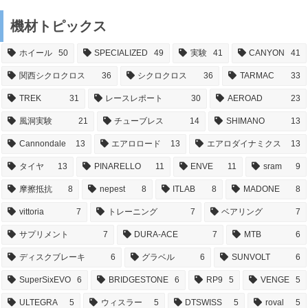
機材トピックス
ホイール
50
SPECIALIZED
49
実験
41
CANYON
41
関西シクロクロス
36
シクロクロス
36
TARMAC
33
TREK
31
レースレポート
30
AEROAD
23
風洞実験
21
チューブレス
14
SHIMANO
13
Cannondale
13
エアロロード
13
エアロダイナミクス
13
タイヤ
13
PINARELLO
11
ENVE
11
sram
9
摩擦抵抗
8
nepest
8
ITLAB
8
MADONE
8
vittoria
7
トレーニング
7
ベアリング
7
サプリメント
7
DURA-ACE
7
MTB
6
ディスクブレーキ
6
グラベル
6
SUNVOLT
6
SuperSixEVO
6
BRIDGESTONE
6
RP9
5
VENGE
5
ULTEGRA
5
ウィスラー
5
DTSWISS
5
roval
5