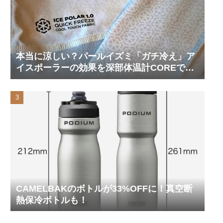
本当に涼しい？パールイズミ「ガチ冷え」ア
イスポーラーの効果を深部体温計COREで測
ってみた
CAMELBAKのボトルが33%OFFに！真空断
熱保冷ボトルも！