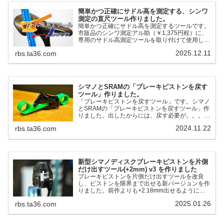
簡単かつ正確にサドル高を測定する、シンワ
測定の直尺ツール作りました。
簡単かつ正確にサドル高を測定するツールです。
市販品のシンワ測定アル助（￥1,375円程）に、
専用のサドル高測定ツールを取り付けて使用しま
す。これまで以上に、サドル高を容易に測定でき
2025.12.11
rbs.ta36.com
るようになりました。シンワ測定(Shinwa
Sokutei) アルミ直尺 アル助 1m ホワイト
65445posted at 2025.12.12シンワ測定(Shinwa
Sokutei)￥1,375Amazon.c...
シマノとSRAMの「ブレーキピストンを戻す
ツール」作りました。
「ブレーキピストンを戻すツール」です。シマノ
とSRAMの「ブレーキピストンを戻すツール」作
りました。出したからには、戻す必要が。。。で
も、タイヤレバーや六角レンチはつかってはダメ
2024.11.22
rbs.ta36.com
だと。。。▶「ブレーキピストンを戻すツール」
pic.twitter.com/jiwVmCb32N— IT技術者ロードバ
イク (@FJT_TKS) November 22, 2024何ができ
るのかというと、出ているピス...
新型シマノディスクブレーキピストンを片側
だけ出すツール(+2mm) v3 を作りました
ブレーキピストンを片側だけ出すツールを改良
し、ピストンを限界まで出せる新バージョンを作
りました。前作よりも+2.18mm出せるようにな
りました。寸法設計に関しては、数パターンを作
2025.01.26
rbs.ta36.com
って、オイル漏れするまで試しました。最も安全
な寸法設計に落ち着いています。ピストン出しチ
キンレースの末のツール幾度となくオイル漏れし