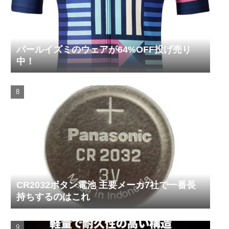
パールイズミのウェアが64%OFF投げ売り
中！
CR2032ボタン電池 主要メーカ7社で一番長
持ちするのはこれ