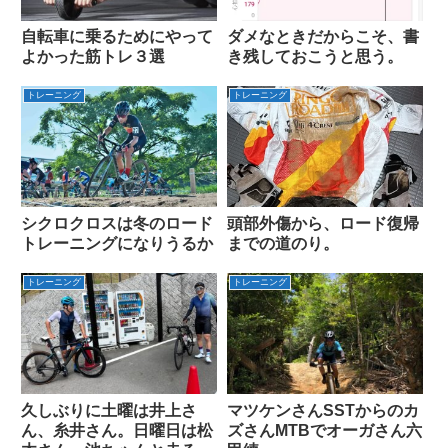
自転車に乗るためにやって
ダメなときだからこそ、書
よかった筋トレ３選
き残しておこうと思う。
トレーニング
トレーニング
シクロクロスは冬のロード
頭部外傷から、ロード復帰
トレーニングになりうるか
までの道のり。
トレーニング
トレーニング
久しぶりに土曜は井上さ
マツケンさんSSTからのカ
ん、糸井さん。日曜日は松
ズさんMTBでオーガさん六