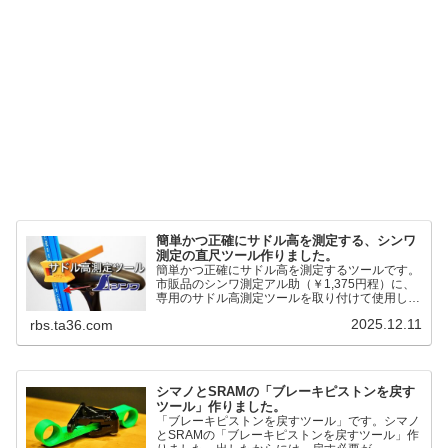
簡単かつ正確にサドル高を測定する、シンワ
測定の直尺ツール作りました。
簡単かつ正確にサドル高を測定するツールです。
市販品のシンワ測定アル助（￥1,375円程）に、
専用のサドル高測定ツールを取り付けて使用しま
す。これまで以上に、サドル高を容易に測定でき
2025.12.11
rbs.ta36.com
るようになりました。シンワ測定(Shinwa
Sokutei) アルミ直尺 アル助 1m ホワイト
65445posted at 2025.12.12シンワ測定(Shinwa
Sokutei)￥1,375Amazon.c...
シマノとSRAMの「ブレーキピストンを戻す
ツール」作りました。
「ブレーキピストンを戻すツール」です。シマノ
とSRAMの「ブレーキピストンを戻すツール」作