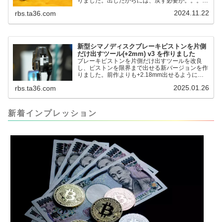
りました。出したからには、戻す必要が。。。で
も、タイヤレバーや六角レンチはつかってはダメ
2024.11.22
rbs.ta36.com
だと。。。▶「ブレーキピストンを戻すツール」
pic.twitter.com/jiwVmCb32N— IT技術者ロードバ
イク (@FJT_TKS) November 22, 2024何ができ
るのかというと、出ているピス...
新型シマノディスクブレーキピストンを片側
だけ出すツール(+2mm) v3 を作りました
ブレーキピストンを片側だけ出すツールを改良
し、ピストンを限界まで出せる新バージョンを作
りました。前作よりも+2.18mm出せるようにな
りました。寸法設計に関しては、数パターンを作
2025.01.26
rbs.ta36.com
って、オイル漏れするまで試しました。最も安全
な寸法設計に落ち着いています。ピストン出しチ
キンレースの末のツール幾度となくオイル漏れし
ましたが、ギリギリまで攻めてますのでピストン
新着インプレッション
内部の汚れをさらに掃除できると思います。前作
の...