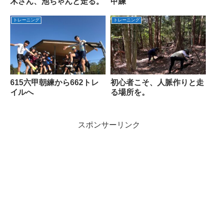
木さん、池ちゃんと走る。
甲練
トレーニング
トレーニング
615六甲朝練から662トレ
初心者こそ、人脈作りと走
イルへ
る場所を。
スポンサーリンク