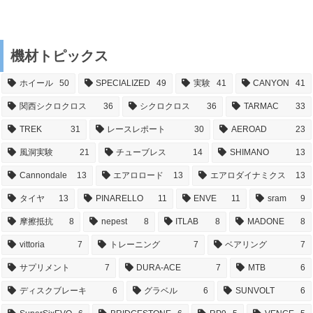
機材トピックス
ホイール
50
SPECIALIZED
49
実験
41
CANYON
41
関西シクロクロス
36
シクロクロス
36
TARMAC
33
TREK
31
レースレポート
30
AEROAD
23
風洞実験
21
チューブレス
14
SHIMANO
13
Cannondale
13
エアロロード
13
エアロダイナミクス
13
タイヤ
13
PINARELLO
11
ENVE
11
sram
9
摩擦抵抗
8
nepest
8
ITLAB
8
MADONE
8
vittoria
7
トレーニング
7
ベアリング
7
サプリメント
7
DURA-ACE
7
MTB
6
ディスクブレーキ
6
グラベル
6
SUNVOLT
6