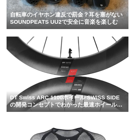
自転車のイヤホン違反で罰金？耳を塞がない
SOUNDPEATS UU2で安全に音楽を楽しむ
DT Swiss ARC 1100ホイール SWISS SIDE
の開発コンセプトでわかった最速ホイールの
秘密【前編】