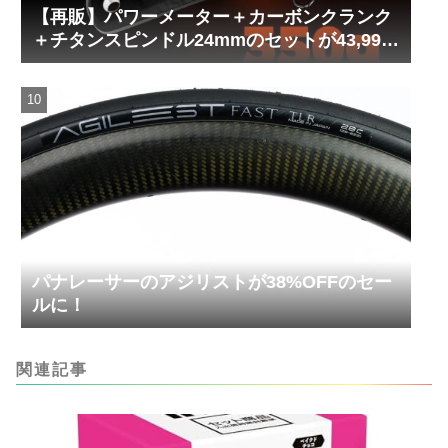
【再販】パワーメーター＋カーボンクランク
＋チタンスピンドル24mmのセットが43,999
円！
パナレーサーのアジリストが38%OFFのセー
ルに！
関連記事