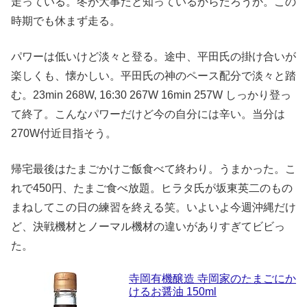
走っている。冬が大事だと知っているからだろうか。この
時期でも休まず走る。
パワーは低いけど淡々と登る。途中、平田氏の掛け合いが
楽しくも、懐かしい。平田氏の神のペース配分で淡々と踏
む。23min 268W, 16:30 267W 16min 257W しっかり登っ
て終了。こんなパワーだけど今の自分には辛い。当分は
270W付近目指そう。
帰宅最後はたまごかけご飯食べて終わり。うまかった。こ
れで450円、たまご食べ放題。ヒラタ氏が坂東英二のもの
まねしてこの日の練習を終える笑。いよいよ今週沖縄だけ
ど、決戦機材とノーマル機材の違いがありすぎてビビっ
た。
寺岡有機醸造 寺岡家のたまごにか
けるお醤油 150ml