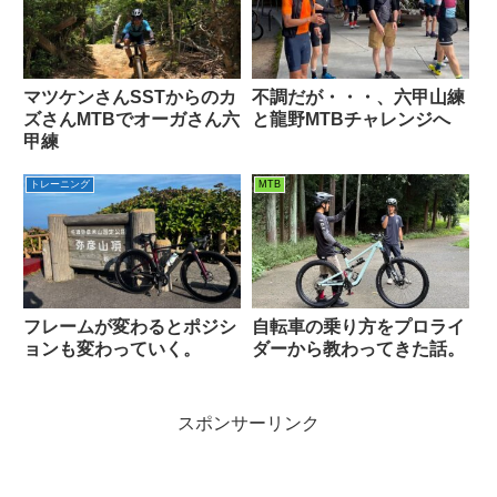
マツケンさんSSTからのカ
不調だが・・・、六甲山練
ズさんMTBでオーガさん六
と龍野MTBチャレンジへ
甲練
トレーニング
MTB
フレームが変わるとポジシ
自転車の乗り方をプロライ
ョンも変わっていく。
ダーから教わってきた話。
スポンサーリンク