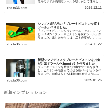
専用のサドル高測定ツールを取り付けて使用しま
す。これまで以上に、サドル高を容易に測定でき
2025.12.11
rbs.ta36.com
るようになりました。シンワ測定(Shinwa
Sokutei) アルミ直尺 アル助 1m ホワイト
65445posted at 2025.12.12シンワ測定(Shinwa
Sokutei)￥1,375Amazon.c...
シマノとSRAMの「ブレーキピストンを戻す
ツール」作りました。
「ブレーキピストンを戻すツール」です。シマノ
とSRAMの「ブレーキピストンを戻すツール」作
りました。出したからには、戻す必要が。。。で
も、タイヤレバーや六角レンチはつかってはダメ
2024.11.22
rbs.ta36.com
だと。。。▶「ブレーキピストンを戻すツール」
pic.twitter.com/jiwVmCb32N— IT技術者ロードバ
イク (@FJT_TKS) November 22, 2024何ができ
るのかというと、出ているピス...
新型シマノディスクブレーキピストンを片側
だけ出すツール(+2mm) v3 を作りました
ブレーキピストンを片側だけ出すツールを改良
し、ピストンを限界まで出せる新バージョンを作
りました。前作よりも+2.18mm出せるようにな
りました。寸法設計に関しては、数パターンを作
2025.01.26
rbs.ta36.com
って、オイル漏れするまで試しました。最も安全
な寸法設計に落ち着いています。ピストン出しチ
キンレースの末のツール幾度となくオイル漏れし
ましたが、ギリギリまで攻めてますのでピストン
新着インプレッション
内部の汚れをさらに掃除できると思います。前作
の...