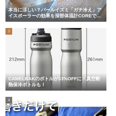
本当に涼しい？パールイズミ「ガチ冷え」ア
イスポーラーの効果を深部体温計COREで測
ってみた
CAMELBAKのボトルが33%OFFに！真空断
熱保冷ボトルも！