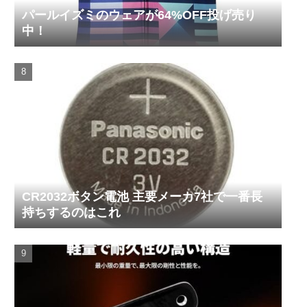
パールイズミのウェアが64%OFF投げ売り
中！
CR2032ボタン電池 主要メーカ7社で一番長
持ちするのはこれ