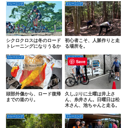
トレーニング
トレーニング
シクロクロスは冬のロード
初心者こそ、人脈作りと走
トレーニングになりうるか
る場所を。
トレーニング
トレーニング
Save
頭部外傷から、ロード復帰
久しぶりに土曜は井上さ
までの道のり。
ん、糸井さん。日曜日は松
木さん、池ちゃんと走る。
トレーニング
トレーニング