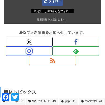
フォロー
最新情報をお届けします。
SNSで最新情報をお知らせしています。
機材トピックス
F
T
a
w
ホイール
50
SPECIALIZED
49
実験
41
CANYON
41
c
i