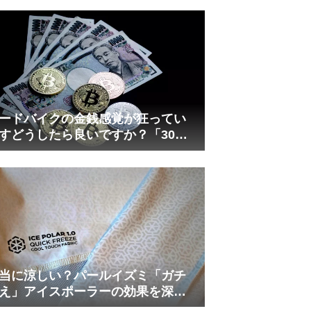
れしましたが、ギリギリまで攻め
てますのでピストン内部の汚れを
さらに掃除できると思います。前
作の...
ードバイクの金銭感覚が狂ってい
すどうしたら良いですか？「30万
は安い」の正体
当に涼しい？パールイズミ「ガチ
え」アイスポーラーの効果を深部
温計COREで測ってみた