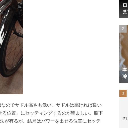
ロ
ま
円
本
冷
体
0cm)なのでサドル高さも低い。サドルは高ければ良い
せる位置」にセッティングするのが望ましい。股下
な方法が有るが、結局はパワーを出せる位置にセッテ