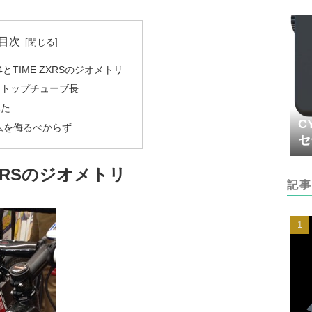
目次
L4とTIME ZXRSのジオメトリ
とトップチューブ長
みた
C
ムを侮るべからず
セ
 ZXRSのジオメトリ
記事