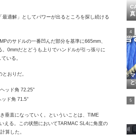
C
真
「最適解」としてパワーが出るところを探し続ける
LE SMPのサドルの一番凹んだ部分を基準に665mm、
いる。0mmだとどうも上りでハンドルが引っ張りに
している。
のとおりだ。
マ
と
/ ヘッド角 72.25°
 ヘッド角 71.5°
づき垂直になっていく。といういことは、TIME
といえる。この状態においてTARMAC SL4に角度の
を計算した。