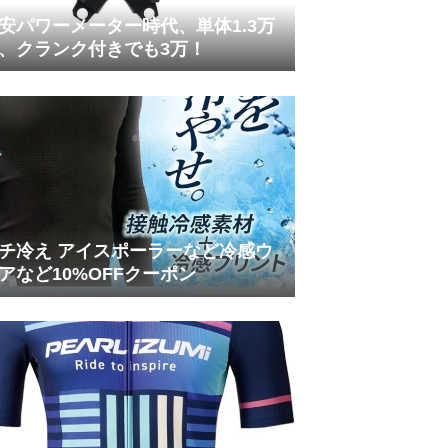
安パワーメーター時代、単体1.3万
、クランク付きでも3万！
チ冷え アイスポーラーなど冷感ウ
アなど10%OFFクーポン