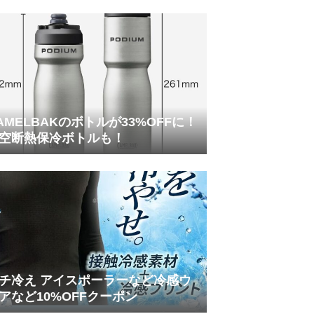
AMELBAKのボトルが33%OFFに！
空断熱保冷ボトルも！
チ冷え アイスポーラーなど冷感ウ
アなど10%OFFクーポン