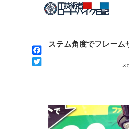
ステム角度でフレーム
F
ス
a
T
c
w
e
i
b
t
o
t
o
e
k
r