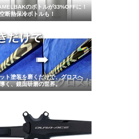
AMELBAKのボトルが33%OFFに！
空断熱保冷ボトルも！
ット塗装を磨くだけで、グロスへ
導く、鏡面研磨の世界。