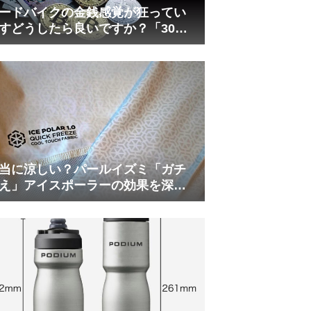
ードバイクの金銭感覚が狂ってい
すどうしたら良いですか？「30万
は安い」の正体
当に涼しい？パールイズミ「ガチ
え」アイスポーラーの効果を深部
温計COREで測ってみた