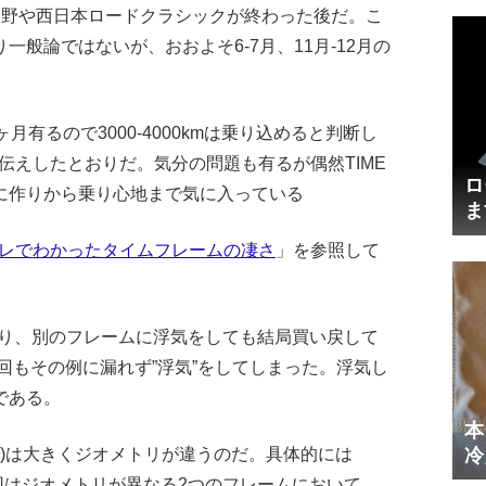
熊野や西日本ロードクラシックが終わった後だ。こ
般論ではないが、おおよそ6-7月、11月-12月の
有るので3000-4000kmは乗り込めると判断し
お伝えしたとおりだ。気分の問題も有るが偶然TIME
ロ
に作りから乗り心地まで気に入っている
ま
円
インプレでわかったタイムフレームの凄さ
」を参照して
けており、別のフレームに浮気をしても結局買い戻して
今回もその例に漏れず”浮気”をしてしまった。浮気し
である。
本
冷
ZXRS(XS)は大きくジオメトリが違うのだ。具体的には
体
回はジオメトリが異なる2つのフレームにおいて、