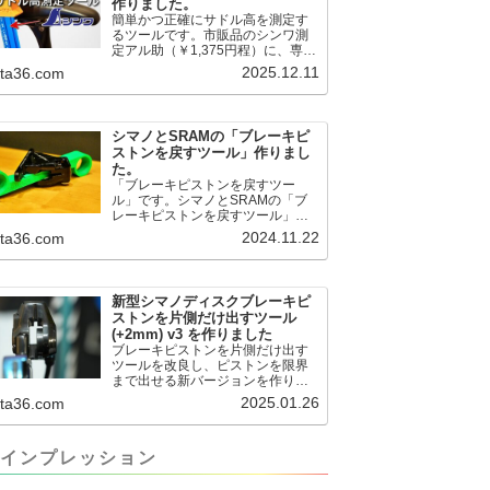
作りました。
簡単かつ正確にサドル高を測定す
るツールです。市販品のシンワ測
定アル助（￥1,375円程）に、専用
のサドル高測定ツールを取り付け
2025.12.11
.ta36.com
て使用します。これまで以上に、
サドル高を容易に測定できるよう
になりました。シンワ測定(Shinwa
Sokutei) アルミ直尺 アル助 1m ホ
シマノとSRAMの「ブレーキピ
ワイト 65445posted at 2025.12.12
ストンを戻すツール」作りまし
シンワ測定(Shinwa Sokutei)
た。
￥1,375Amazon.c...
「ブレーキピストンを戻すツー
ル」です。シマノとSRAMの「ブ
レーキピストンを戻すツール」作
りました。出したからには、戻す
2024.11.22
.ta36.com
必要が。。。でも、タイヤレバー
や六角レンチはつかってはダメだ
と。。。▶「ブレーキピストンを
戻すツール」
新型シマノディスクブレーキピ
pic.twitter.com/jiwVmCb32N— IT技
ストンを片側だけ出すツール
術者ロードバイク (@FJT_TKS)
(+2mm) v3 を作りました
November 22, 2024何ができるの
ブレーキピストンを片側だけ出す
かというと、出ているピス...
ツールを改良し、ピストンを限界
まで出せる新バージョンを作りま
した。前作よりも+2.18mm出せる
2025.01.26
.ta36.com
ようになりました。寸法設計に関
しては、数パターンを作って、オ
イル漏れするまで試しました。最
インプレッション
も安全な寸法設計に落ち着いてい
ます。ピストン出しチキンレース
の末のツール幾度となくオイル漏