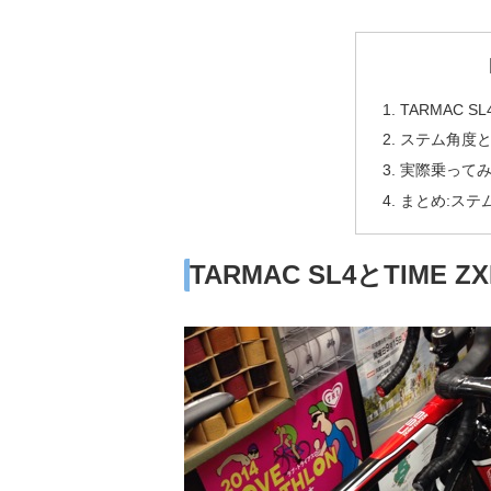
TARMAC S
ステム角度
実際乗って
まとめ:ステ
TARMAC SL4とTIME